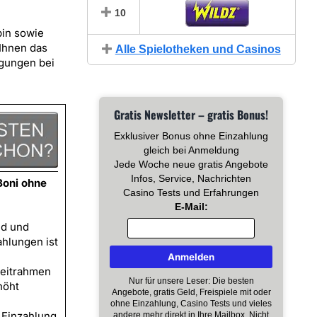
10
pin sowie
Ihnen das
Alle Spielotheken und Casinos
ngungen bei
Gratis Newsletter – gratis Bonus!
Exklusiver Bonus ohne Einzahlung
gleich bei Anmeldung
Jede Woche neue gratis Angebote
Infos, Service, Nachrichten
Boni ohne
Casino Tests und Erfahrungen
E-Mail:
ld und
ahlungen ist
Zeitrahmen
Nur für unsere Leser: Die besten
höht
Angebote, gratis Geld, Freispiele mit oder
ohne Einzahlung, Casino Tests und vieles
 Einzahlung
andere mehr direkt in Ihre Mailbox. Nicht