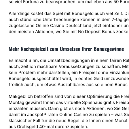
so viel Fortuna zu beanspruchen, um mal eben aus 50 Eur
Allerdings kostet das Spiel mit Bonusgeld auch viel Zeit.
auch stündliche Unterbrechungen können in dem 7-tägigen
zugelassene Online Casino Deutschland jetzt einfacher un
den meisten Aktionen, wo Sie mit No Deposit Bonus zocke
Mehr Nachspielzeit zum Umsetzen Ihrer Bonusgewinne
Es macht Sinn, die Umsatzbedingungen in einem fairen Ra
auch, zeitlich machbare Voraussetzungen zu schaffen. Mit
kein Problem mehr darstellen, ein Freispiel ohne Einzahlu
Bonusgeld ausgeschüttet wird, in echtes Geld umzuwandel
freilich auch, um etwas Auszahlbares aus so einem Bonus
Maßgeblich betroffen sind von dieser Optimierung die Fre
Montag gewährt Ihnen das virtuelle Spielhaus gratis Freisp
einzahlen müssen. Dann gibt es noch Aktionen, wo Sie Gel
damit im JackpotPiraten Online Casino zu spielen – was Sie
klassischer Fall für die neue Regel, die Ihnen einen Monat
aus Gratisgeld 40-mal durchzuspielen.