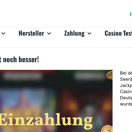
E
Hersteller
Zahlung
Casino Tes
t noch besser!
Bei d
Seerä
Jackp
Casin
Deuts
wurde