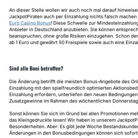
An dieser Stelle wollen wir auch noch mal darauf hinweise
JackpotPiraten auch per Einzahlung nichts falsch machen
Euro Casino Bonus
! Diese Schwelle zur Mindesteinzahlun
Anbieter in Deutschland anzubieten. Sie können entsprec
beanspruchen, ohne große Risiken einzugehen. Schon de
ab 1 Euro und gewährt 50 Freispiele sowie auch eine Einz
Sind alle Boni betroffen?
Die Änderung betrifft die meisten Bonus-Angebote des On
Einzahlung mit den spielfreundlich optimierten Aktionsbe
Einzahlung erfordern, unterliefen den neuen Bedingunge
Zusatzgewinne im Rahmen des wöchentlichen Donnerstag
Sonst können Sie sich im Grund bei allen Promotionen mehr
das Kleingedruckte lesen! Wir haben in unserem JackpotPi
Besonderheiten. Aber: Es gibt jede Woche Bestandskunden
Änderungen in den Bonusbedingungen können sich sofort 