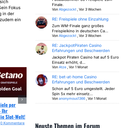
sich
Finale.
Sein Fokus
Von
Abgezockt
,
Vor 3 Wochen
 in der
RE: Freispiele ohne Einzahlung
 zudem ein
Zum WM-Finale ganz großes
Freispielkino in deutschen Ca...
Von
Abgezockt
,
Vor 3 Wochen
RE: JackpotPiraten Casino
Erfahrungen und Beschwerden
Jackpot Piraten Casino hat auf 5 Euro
Einsatz erhöht, d...
Von
Atze
,
Vor 1 Monat
RE: bet-at-home Casino
Erfahrungen und Beschwerden
Schon auf 5 Euro umgestellt. Jeder
Spin 5x mehr einsetz...
Von
anonymous1366
,
Vor 1 Monat
iele per
Frischer Wind bei
Jagen Sie Fat Rabbit
 Ihr
NOVOLINE – Play’n GO
Freispiele bei Casumo
die Slot-Welt!
Slots mit Freispielen
9. April 2026
|
0 Komment
0 Kommentare
11. April 2026
|
0 Kommentare
Neuste Themen im Forum