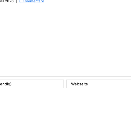
pril 2026
|
0 Kommentare