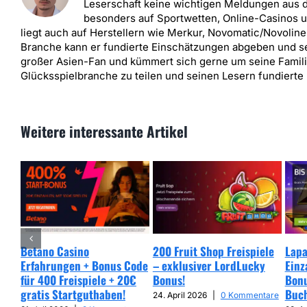
Leserschaft keine wichtigen Meldungen aus d
besonders auf Sportwetten, Online-Casinos u
liegt auch auf Herstellern wie Merkur, Novomatic/Novoline
Branche kann er fundierte Einschätzungen abgeben und sei
großer Asien-Fan und kümmert sich gerne um seine Familie.
Glücksspielbranche zu teilen und seinen Lesern fundierte 
Weitere interessante Artikel
Betano Casino
200 Fruit Shop Freispiele
Lapa
Erfahrungen + Bonus Code
– exklusiver LordLucky
Einz
für 400 Freispiele + 20€
Bonus!
Bonu
gratis Startguthaben!
Buch
24. April 2026
|
0 Kommentare