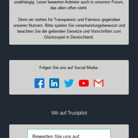
unabhängig. Leser bewerten Anbieter auch in unserem Forum,
das allen offen steht.
Denn wir stehen für Transparenz und Fairness gegenüber
unseren Nutzern. Bitte spielen Sie verantwortungsbewusst und
beachten Sie die geltenden Gesetze und Vorschriften zum
Glücksspiel in Deutschland.
Folgen Sie uns auf Social Media:
Wir auf Trustpilot