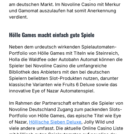
am deutschen Markt. Im Novoline Casino mit Merkur
und Gamomat auszulaufen hat somit Anerkennung
verdient.
Hölle Games macht einfach gute Spiele
Neben dem urdeutsch wirkenden Spielautomaten-
Portfolio von Hölle Games mit Titeln wie Steinreich,
Holla die Waldfee oder Autobahn Automat können die
Spieler bei Novoline Casino die umfangreiche
Bibliothek des Anbieters mit den bei deutschen
Spielern beliebten Slot-Produkten nutzen, darunter
klassische Varianten wie Fruits 6 Deluxe sowie das
innovative Eye of Nazar Automatenspiel.
Im Rahmen der Partnerschaft erhalten die Spieler von
Novoline Deutschland Zugang zum packenden Slots-
Portfolio von Hölle Games, das epische Titel wie Eye
of Nazar,
Höllische Sieben Deluxe
, Jolly Wild und
viele andere umfasst. Die aktuelle Online Casino Liste