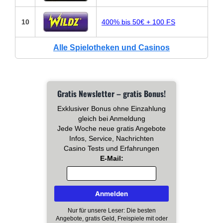
10
400% bis 50€ + 100 FS
Alle Spielotheken und Casinos
Gratis Newsletter – gratis Bonus!
Exklusiver Bonus ohne Einzahlung
gleich bei Anmeldung
Jede Woche neue gratis Angebote
Infos, Service, Nachrichten
Casino Tests und Erfahrungen
E-Mail:
Nur für unsere Leser: Die besten
Angebote, gratis Geld, Freispiele mit oder