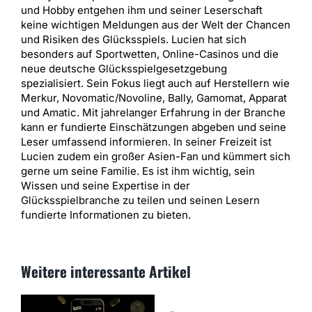
und Hobby entgehen ihm und seiner Leserschaft
keine wichtigen Meldungen aus der Welt der Chancen
und Risiken des Glücksspiels. Lucien hat sich
besonders auf Sportwetten, Online-Casinos und die
neue deutsche Glücksspielgesetzgebung
spezialisiert. Sein Fokus liegt auch auf Herstellern wie
Merkur, Novomatic/Novoline, Bally, Gamomat, Apparat
und Amatic. Mit jahrelanger Erfahrung in der Branche
kann er fundierte Einschätzungen abgeben und seine
Leser umfassend informieren. In seiner Freizeit ist
Lucien zudem ein großer Asien-Fan und kümmert sich
gerne um seine Familie. Es ist ihm wichtig, sein
Wissen und seine Expertise in der
Glücksspielbranche zu teilen und seinen Lesern
fundierte Informationen zu bieten.
Weitere interessante Artikel