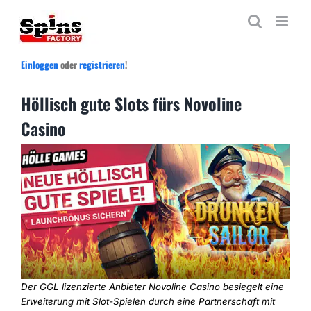
Zum
Inhalt
springen
Einloggen
oder
registrieren
!
Höllisch gute Slots fürs Novoline
Casino
Der GGL lizenzierte Anbieter Novoline Casino besiegelt eine
Erweiterung mit Slot-Spielen durch eine Partnerschaft mit