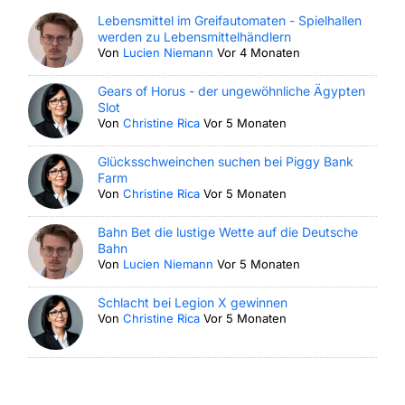
Lebensmittel im Greifautomaten - Spielhallen
werden zu Lebensmittelhändlern
Von
Lucien Niemann
Vor 4 Monaten
Gears of Horus - der ungewöhnliche Ägypten
Slot
Von
Christine Rica
Vor 5 Monaten
Glücksschweinchen suchen bei Piggy Bank
Farm
Von
Christine Rica
Vor 5 Monaten
Bahn Bet die lustige Wette auf die Deutsche
Bahn
Von
Lucien Niemann
Vor 5 Monaten
Schlacht bei Legion X gewinnen
Von
Christine Rica
Vor 5 Monaten