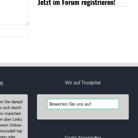
Jetzt im Forum registrieren!
ng
Wir auf Trustpilot
n Sie darauf
e sich durch
n in manchen
er über Links
einem Online-
tsmodell hat
ngen oder
Gratis Newsletter