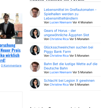
Lebensmittel im Greifautomaten -
Spielhallen werden zu
Lebensmittelhändlern
Von
Lucien Niemann
Vor 4 Monaten
Gears of Horus - der
ungewöhnliche Ägypten Slot
Von
Christine Rica
Vor 5 Monaten
Forschung
EuGH Online Glücksspiel
GAMOMAT Digital
Glücksschweinchen suchen bei
 Neuer Preis
Urteil sorgt für Klarheit
Champion 2026: Hattr
Piggy Bank Farm
iko wirklich
bei Rückerstattungen!
unterstreicht digitale
Von
Christine Rica
Vor 5 Monaten
ird!
Dominanz!
20. April 2026
|
0 Kommentare
Bahn Bet die lustige Wette auf die
0 Kommentare
15. April 2026
|
0 Kommen
Deutsche Bahn
Von
Lucien Niemann
Vor 5 Monaten
Schlacht bei Legion X gewinnen
Von
Christine Rica
Vor 5 Monaten