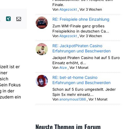
Finale.
Von
Abgezockt
,
Vor 3 Wochen
lr
Pinterest
Xing
E-
RE: Freispiele ohne Einzahlung
Mail
Zum WM-Finale ganz großes
Freispielkino in deutschen Ca...
Von
Abgezockt
,
Vor 3 Wochen
RE: JackpotPiraten Casino
Erfahrungen und Beschwerden
Jackpot Piraten Casino hat auf 5 Euro
Einsatz erhöht, d...
zeit ist er
Von
Atze
,
Vor 1 Monat
iner
RE: bet-at-home Casino
sich
Erfahrungen und Beschwerden
Sein Fokus
Schon auf 5 Euro umgestellt. Jeder
 in der
Spin 5x mehr einsetz...
 zudem ein
Von
anonymous1366
,
Vor 1 Monat
Neuste Themen im Forum