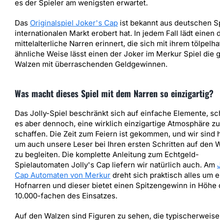
es der Spieler am wenigsten erwartet.
Das
Originalspiel Joker's Cap
ist bekannt aus deutschen Sp
internationalen Markt erobert hat. In jedem Fall lädt einen d
mittelalterliche Narren erinnert, die sich mit ihrem tölp
ähnliche Weise lässt einen der Joker im Merkur Spiel die
Walzen mit überraschenden Geldgewinnen.
Was macht dieses Spiel mit dem Narren so einzigartig?
Das Jolly-Spiel beschränkt sich auf einfache Elemente, sc
es aber dennoch, eine wirklich einzigartige Atmosphäre zu
schaffen. Die Zeit zum Feiern ist gekommen, und wir sind h
um auch unsere Leser bei Ihren ersten Schritten auf den 
zu begleiten. Die komplette Anleitung zum Echtgeld-
Spielautomaten Jolly's Cap liefern wir natürlich auch. Am
Cap Automaten von Merkur
dreht sich praktisch alles um 
Hofnarren und dieser bietet einen Spitzengewinn in Höhe
10.000-fachen des Einsatzes.
Auf den Walzen sind Figuren zu sehen, die typischerweise