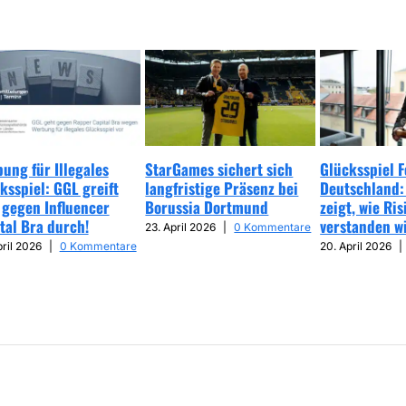
ung für Illegales
StarGames sichert sich
Glücksspiel 
ksspiel: GGL greift
langfristige Präsenz bei
Deutschland:
 gegen Influencer
Borussia Dortmund
zeigt, wie Ris
tal Bra durch!
verstanden w
23. April 2026
|
0 Kommentare
pril 2026
|
0 Kommentare
20. April 2026
|