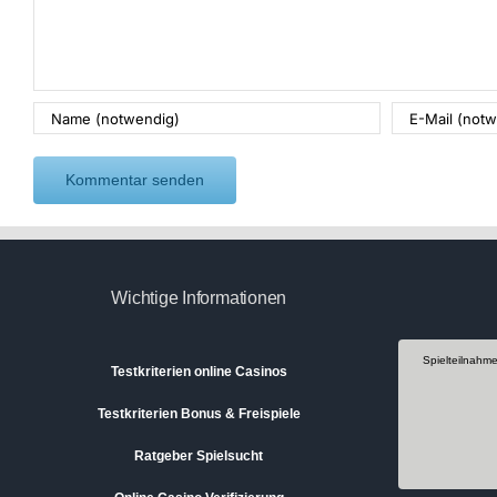
Wichtige Informationen
Spielteilnahm
Testkriterien online Casinos
Testkriterien Bonus & Freispiele
Ratgeber Spielsucht