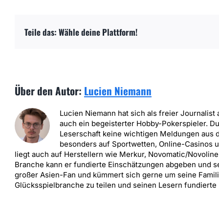
Teile das: Wähle deine Plattform!
Über den Autor:
Lucien Niemann
Lucien Niemann hat sich als freier Journalist a
auch ein begeisterter Hobby-Pokerspieler. D
Leserschaft keine wichtigen Meldungen aus d
besonders auf Sportwetten, Online-Casinos u
liegt auch auf Herstellern wie Merkur, Novomatic/Novoline
Branche kann er fundierte Einschätzungen abgeben und sei
großer Asien-Fan und kümmert sich gerne um seine Familie.
Glücksspielbranche zu teilen und seinen Lesern fundierte 