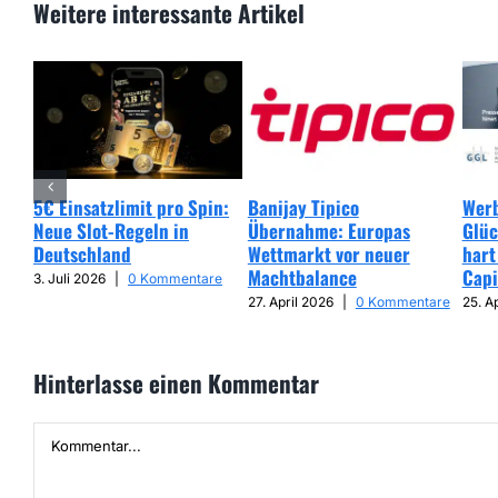
Weitere interessante Artikel
5€ Einsatzlimit pro Spin:
Banijay Tipico
Werb
Neue Slot-Regeln in
Übernahme: Europas
Glüc
Deutschland
Wettmarkt vor neuer
hart
Machtbalance
Capi
3. Juli 2026
|
0 Kommentare
27. April 2026
|
0 Kommentare
25. A
Hinterlasse einen Kommentar
Kommentar