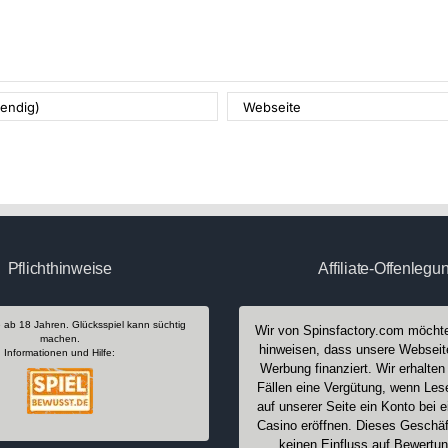
Pflichthinweise
Affiliate-Offenlegu
e ab 18 Jahren. Glücksspiel kann süchtig
Wir von Spinsfactory.com möchte
machen.
hinweisen, dass unsere Webseit
Informationen und Hilfe:
Werbung finanziert. Wir erhalte
Fällen eine Vergütung, wenn Les
auf unserer Seite ein Konto bei 
Casino eröffnen. Dieses Geschäf
keinen Einfluss auf Bewertu