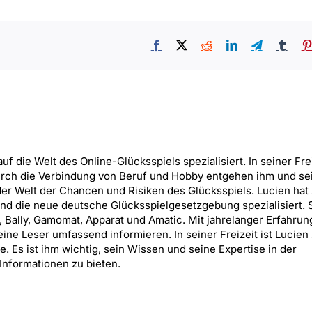
Facebook
X
Reddit
LinkedIn
Telegram
Tumb
uf die Welt des Online-Glücksspiels spezialisiert. In seiner Frei
urch die Verbindung von Beruf und Hobby entgehen ihm und se
er Welt der Chancen und Risiken des Glücksspiels. Lucien hat 
nd die neue deutsche Glücksspielgesetzgebung spezialisiert. 
, Bally, Gamomat, Apparat und Amatic. Mit jahrelanger Erfahrung
ne Leser umfassend informieren. In seiner Freizeit ist Lucien
 Es ist ihm wichtig, sein Wissen und seine Expertise in der
Informationen zu bieten.