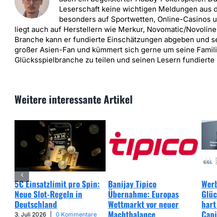
Leserschaft keine wichtigen Meldungen aus d
besonders auf Sportwetten, Online-Casinos u
liegt auch auf Herstellern wie Merkur, Novomatic/Novoline
Branche kann er fundierte Einschätzungen abgeben und sei
großer Asien-Fan und kümmert sich gerne um seine Familie.
Glücksspielbranche zu teilen und seinen Lesern fundierte 
Weitere interessante Artikel
5€ Einsatzlimit pro Spin:
Banijay Tipico
Werb
Neue Slot-Regeln in
Übernahme: Europas
Glüc
Deutschland
Wettmarkt vor neuer
hart
Machtbalance
Capi
3. Juli 2026
|
0 Kommentare