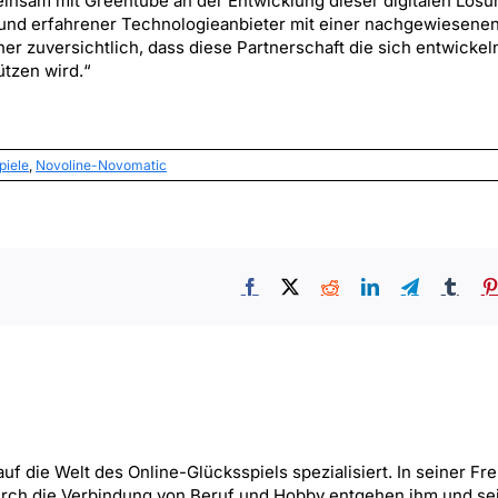
insam mit Greentube an der Entwicklung dieser digitalen Lösu
r und erfahrener Technologieanbieter mit einer nachgewiesene
aher zuversichtlich, dass diese Partnerschaft die sich entwicke
tzen wird.“
piele
,
Novoline-Novomatic
Facebook
X
Reddit
LinkedIn
Telegram
Tumb
uf die Welt des Online-Glücksspiels spezialisiert. In seiner Frei
urch die Verbindung von Beruf und Hobby entgehen ihm und se