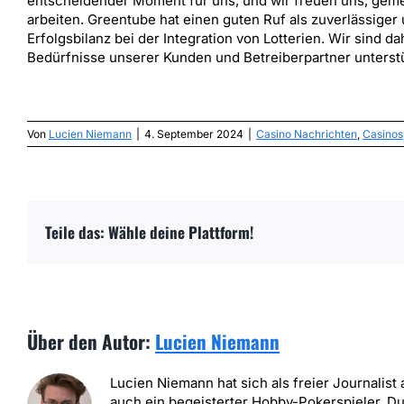
entscheidender Moment für uns, und wir freuen uns, geme
arbeiten. Greentube hat einen guten Ruf als zuverlässige
Erfolgsbilanz bei der Integration von Lotterien. Wir sind d
Bedürfnisse unserer Kunden und Betreiberpartner unterstü
Von
Lucien Niemann
|
4. September 2024
|
Casino Nachrichten
,
Casinos
Teile das: Wähle deine Plattform!
Über den Autor:
Lucien Niemann
Lucien Niemann hat sich als freier Journalist a
auch ein begeisterter Hobby-Pokerspieler. D