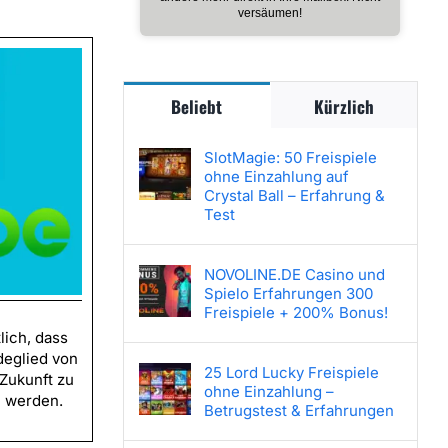
versäumen!
Beliebt
Kürzlich
SlotMagie: 50 Freispiele
ohne Einzahlung auf
Crystal Ball – Erfahrung &
Test
NOVOLINE.DE Casino und
Spielo Erfahrungen 300
Freispiele + 200% Bonus!
ich, dass
deglied von
25 Lord Lucky Freispiele
 Zukunft zu
ohne Einzahlung –
u werden.
Betrugstest & Erfahrungen