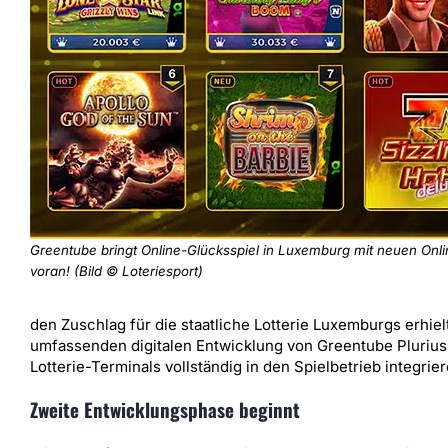
Greentube bringt Online-Glücksspiel in Luxemburg mit neuen Onl
voran! (Bild © Loteriesport)
den Zuschlag für die staatliche Lotterie Luxemburgs erhielt
umfassenden digitalen Entwicklung von Greentube Plurius. M
Lotterie-Terminals vollständig in den Spielbetrieb integrier
Zweite Entwicklungsphase beginnt