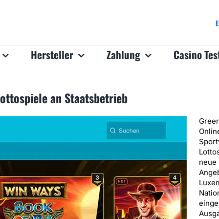
E
Hersteller
Zahlung
Casino Tes
ottospiele an Staatsbetrieb
Green
Onlin
Sport
Lotto
neue 
Angeb
Luxe
Nation
einge
Ausg