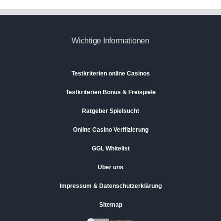
Wichtige Informationen
Testkriterien online Casinos
Testkriterien Bonus & Freispiele
Ratgeber Spielsucht
Online Casino Verifizierung
GGL Whitelist
Über uns
Impressum & Datenschutzerklärung
Sitemap