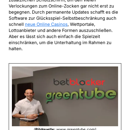
Verlockungen zum Online-Zocken gar nicht erst zu
begegnen. Durch permanente Updates schafft es die
Software zur Glücksspiel-Selbstbeschränkung auch
schnell
neue Online Casinos
, Wettportale,
Lottoanbieter und andere Formen auszuschließen.
Aber es lässt sich auch einfach die Spielzeit
einschränken, um die Unterhaltung im Rahmen zu
halten.
(
Bildquelle:
www.greentube.com)