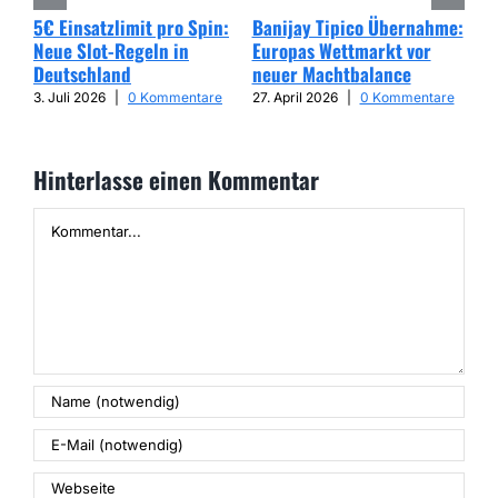
5€ Einsatzlimit pro Spin:
Banijay Tipico Übernahme:
Wer
Neue Slot-Regeln in
Europas Wettmarkt vor
Glü
Deutschland
neuer Machtbalance
har
Cap
3. Juli 2026
|
0 Kommentare
27. April 2026
|
0 Kommentare
25. 
Hinterlasse einen Kommentar
Kommentar