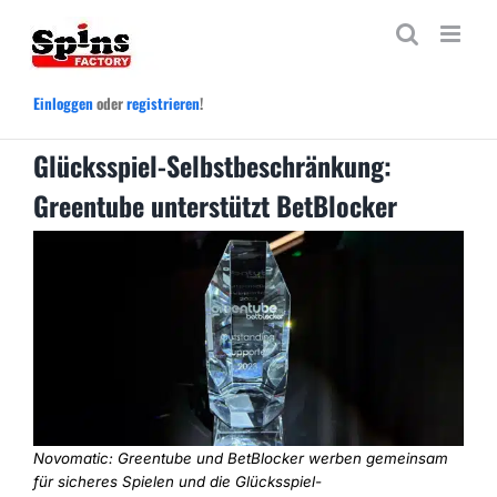
Zum
Inhalt
springen
Einloggen
oder
registrieren
!
Glücksspiel-Selbstbeschränkung:
Greentube unterstützt BetBlocker
Novomatic: Greentube und BetBlocker werben gemeinsam
für sicheres Spielen und die Glücksspiel-