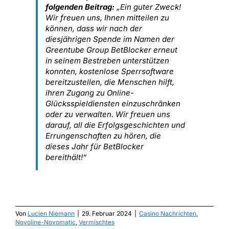
folgenden Beitrag:
„Ein guter Zweck!
Wir freuen uns, Ihnen mitteilen zu
können, dass wir nach der
diesjährigen Spende im Namen der
Greentube Group BetBlocker erneut
in seinem Bestreben unterstützen
konnten, kostenlose Sperrsoftware
bereitzustellen, die Menschen hilft,
ihren Zugang zu Online-
Glücksspieldiensten einzuschränken
oder zu verwalten. Wir freuen uns
darauf, all die Erfolgsgeschichten und
Errungenschaften zu hören, die
dieses Jahr für BetBlocker
bereithält!“
Von
Lucien Niemann
|
29. Februar 2024
|
Casino Nachrichten
,
Novoline-Novomatic
,
Vermischtes