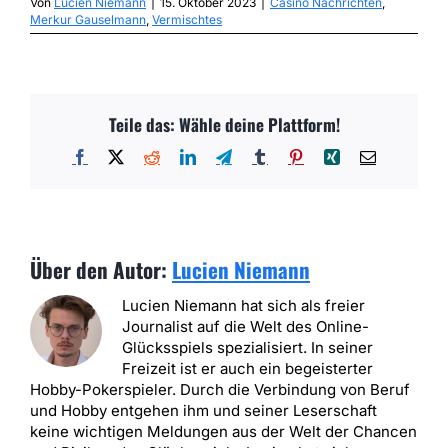
Von
Lucien Niemann
|
15. Oktober 2023
|
Casino Nachrichten
,
Merkur Gauselmann
,
Vermischtes
Teile das: Wähle deine Plattform!
Facebook
X
Reddit
LinkedIn
Telegram
Tumblr
Pinterest
Xing
E-
Mail
Über den Autor:
Lucien Niemann
Lucien Niemann hat sich als freier
Journalist auf die Welt des Online-
Glücksspiels spezialisiert. In seiner
Freizeit ist er auch ein begeisterter
Hobby-Pokerspieler. Durch die Verbindung von Beruf
und Hobby entgehen ihm und seiner Leserschaft
keine wichtigen Meldungen aus der Welt der Chancen