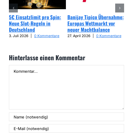
5€ Einsatzlimit pro Spin:
Banijay Tipico Übernahme:
Wer
Neue Slot-Regeln in
Europas Wettmarkt vor
Glü
Deutschland
neuer Machtbalance
har
Cap
3. Juli 2026
|
0 Kommentare
27. April 2026
|
0 Kommentare
25. 
Hinterlasse einen Kommentar
Kommentar