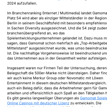
2024 aufzufallen.
Im Branchenranking (Internet / Multimedia) landet Gamoma
Platz 54 wird aber als einziger Mittelständler in der Region
Berlin in seinem Geschäftsfeld mit besonders empfehlens
in Sachen Diversity ausgezeichnet. Und die 54 zeigt zude
branchenübergreifend an, wo das
Spielentwicklungsunternehmen gelandet ist. Dazu muss 
sagen, dass Gamomat schon mehrfach als „Top-Arbeitgeb
Mittelstand“ ausgezeichnet wurde, was umso beeindruck
ist. Die nachhaltige Vorgehensweise ist beeindruckend und
das Unternehmen aus in der Gesamtheit weiter aufsteigen
Insgesamt waren nur Firmen Teil der Untersuchung, deren
Belegschaft die 500er-Marke nicht übersteigen. Daher fin
wir auch keine Merkur Group oder Novomatic mit Löwen
Entertainment in diesem deutschen Mittelstandsvergleich. 
auch ein Beleg dafür, dass die Arbeitnehmer gern für Ga
arbeiten und offensichtlich auch Spaß an den Tätigkeiten 
Es gibt gewiss langweiliger Überungen als
Gamomat Spiele
Online Casinos mit deutscher Lizenz
zu entwickeln. Die