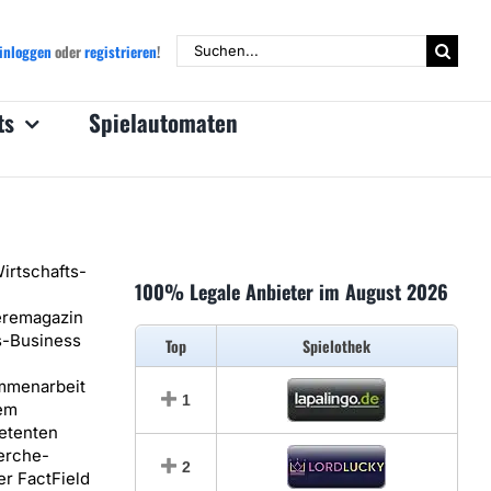
Suche
inloggen
oder
registrieren
!
nach:
ts
Spielautomaten
irtschafts-
100% Legale Anbieter im August 2026
eremagazin
s-Business
Top
Spielothek
mmenarbeit
1
em
etenten
erche-
2
er FactField