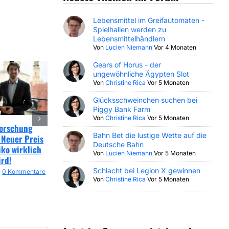
Lebensmittel im Greifautomaten -
Spielhallen werden zu
Lebensmittelhändlern
Von
Lucien Niemann
Vor 4 Monaten
Gears of Horus - der
ungewöhnliche Ägypten Slot
Von
Christine Rica
Vor 5 Monaten
Glücksschweinchen suchen bei
Piggy Bank Farm
Von
Christine Rica
Vor 5 Monaten
Forschung
EuGH Online Glücksspiel
GAMOMAT Digital
Bahn Bet die lustige Wette auf die
 Neuer Preis
Urteil sorgt für Klarheit
Champion 2026: Hattr
Deutsche Bahn
iko wirklich
bei Rückerstattungen!
unterstreicht digitale
Von
Lucien Niemann
Vor 5 Monaten
ird!
Dominanz!
20. April 2026
|
0 Kommentare
Schlacht bei Legion X gewinnen
0 Kommentare
15. April 2026
|
0 Kommen
Von
Christine Rica
Vor 5 Monaten