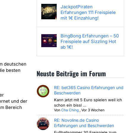
JackpotPiraten
Erfahrungen 111 Freispiele
mit 1€ Einzahlung!
BingBong Erfahrungen – 50
Freispiele auf Sizzling Hot
ab 1€!
im deutschen
die besten
Neuste Beiträge im Forum
RE: bet365 Casino Erfahrungen und
Beschwerden
er
Kann jetzt mit 5 Euro spielen weil ich
ernet und der
schon ein bissl ...
im Bereich
Von
Cha Ching
,
Vor 3 Wochen
RE: Novoline.de Casino
Erfahrungen und Beschwerden
Fußballsommer 30 Freispiele zum