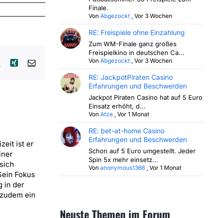
Finale.
Von
Abgezockt
,
Vor 3 Wochen
RE: Freispiele ohne Einzahlung
Zum WM-Finale ganz großes
Freispielkino in deutschen Ca...
Von
Abgezockt
,
Vor 3 Wochen
lr
Pinterest
Xing
E-
Mail
RE: JackpotPiraten Casino
Erfahrungen und Beschwerden
Jackpot Piraten Casino hat auf 5 Euro
Einsatz erhöht, d...
Von
Atze
,
Vor 1 Monat
RE: bet-at-home Casino
Erfahrungen und Beschwerden
zeit ist er
Schon auf 5 Euro umgestellt. Jeder
iner
Spin 5x mehr einsetz...
sich
Von
anonymous1366
,
Vor 1 Monat
Sein Fokus
 in der
 zudem ein
Neuste Themen im Forum