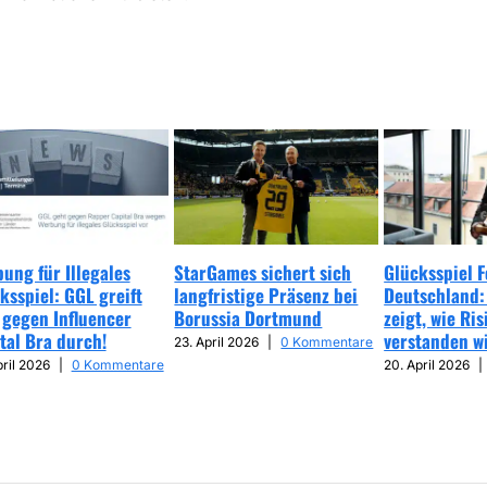
ung für Illegales
StarGames sichert sich
Glücksspiel 
ksspiel: GGL greift
langfristige Präsenz bei
Deutschland:
 gegen Influencer
Borussia Dortmund
zeigt, wie Ris
tal Bra durch!
verstanden w
23. April 2026
|
0 Kommentare
pril 2026
|
0 Kommentare
20. April 2026
|