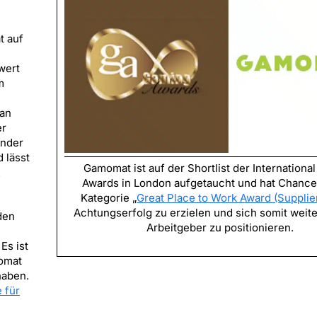
t auf
wert
m
man
er
ender
 lässt
Gamomat ist auf der Shortlist der Internationa
.
Awards in London aufgetaucht und hat Chancen
Kategorie „
Great Place to Work Award (Supplie
Achtungserfolg zu erzielen und sich somit weite
den
Arbeitgeber zu positionieren.
Es ist
momat
haben.
 für