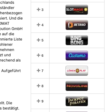
chlands
lständler
3
chenbezogen
siert. Und die
OMAT
4
ibution GmbH
 auf die
mierte Liste
5
ohlener
rnehmen
zt und
6
rechend als
 Aufgeführt
7
8
9
lt. Die
 bestätigt.