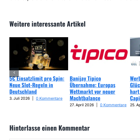
Weitere interessante Artikel
5€ Einsatzlimit pro Spin:
Banijay Tipico
Werb
Neue Slot-Regeln in
Übernahme: Europas
Glüc
Deutschland
Wettmarkt vor neuer
hart
Machtbalance
Capi
3. Juli 2026
|
0 Kommentare
27. April 2026
|
0 Kommentare
25. A
Hinterlasse einen Kommentar