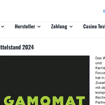
E
Hersteller
Zahlung
Casino Tes
ttelstand 2024
Das W
und
Karri
Focu
hat in
Zusa
mit d
komp
Rech
Partn