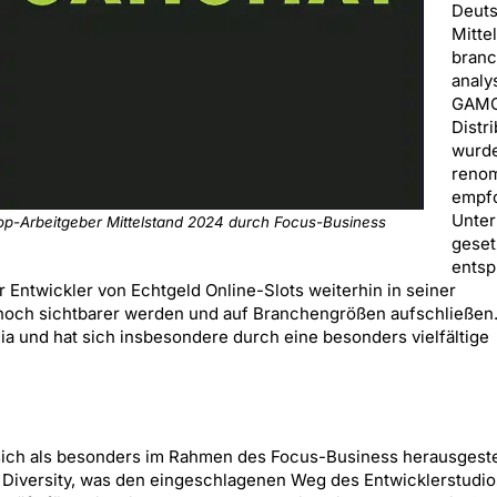
Deuts
Mitte
bran
analy
GAM
Distr
wurde
renom
empf
Unte
op-Arbeitgeber Mittelstand 2024 durch Focus-Business
geset
entsp
 Entwickler von Echtgeld Online-Slots weiterhin in seiner
och sichtbarer werden und auf Branchengrößen aufschließen.
ia und hat sich insbesondere durch eine besonders vielfältige
 sich als besonders im Rahmen des Focus-Business herausgestel
iversity, was den eingeschlagenen Weg des Entwicklerstudios