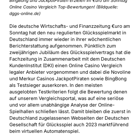
BingBong und JackpotPiraten erzielen im €uro am Sonntag
Online Casino Vergleich Top-Bewertungen! (Bildquelle:
dggs-online.de)
Die deutsche Wirtschafts- und Finanzzeitung €uro am
Sonntag hat den neu regulierten Glücksspielmarkt in
Deutschland immer wieder in ihrer wöchentlichen
Berichterstattung aufgenommen. Pünktlich zum
zweijährigen Jubiläum des Glücksspielvertrags hat die
Fachzeitung in Zusammenarbeit mit dem Deutschen
KundenInstitut (DKI) einen Online Casino Vergleich
legaler Anbieter vorgenommen und dabei die Novoline
und Merkur Casinos JackpotPiraten sowie BingBong
als Testsieger auserkoren. In den meisten
ausgelobten Testkriterien folgt die Bewertung denen
auf unserem Vergleichsportal, was auf eine seriöse
und vor allem unabhängige Analyse der Online-
Spielhallen schließen lässt. Damit bleiben die zuerst in
Deutschland zugelassenen Webseiten der Deutschen
Gesellschaft für Glücksspiel auch 2023 marktführend
beim virtuellen Automatenspiel.