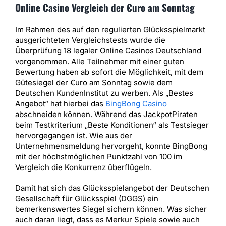
Online Casino Vergleich der €uro am Sonntag
Im Rahmen des auf den regulierten Glücksspielmarkt
ausgerichteten Vergleichstests wurde die
Überprüfung 18 legaler Online Casinos Deutschland
vorgenommen. Alle Teilnehmer mit einer guten
Bewertung haben ab sofort die Möglichkeit, mit dem
Gütesiegel der €uro am Sonntag sowie dem
Deutschen KundenInstitut zu werben. Als „Bestes
Angebot“ hat hierbei das
BingBong Casino
abschneiden können. Während das JackpotPiraten
beim Testkriterium „Beste Konditionen“ als Testsieger
hervorgegangen ist. Wie aus der
Unternehmensmeldung hervorgeht, konnte BingBong
mit der höchstmöglichen Punktzahl von 100 im
Vergleich die Konkurrenz überflügeln.
Damit hat sich das Glücksspielangebot der Deutschen
Gesellschaft für Glücksspiel (DGGS) ein
bemerkenswertes Siegel sichern können. Was sicher
auch daran liegt, dass es Merkur Spiele sowie auch