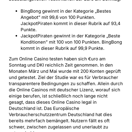
BingBong gewinnt in der Kategorie „Bestes
Angebot” mit 99,6 von 100 Punkten.
JackpotPiraten kommt in dieser Rubrik auf 93,4
Punkte.
JackpotPiraten gewinnt in der Kategorie „Beste
Konditionen” mit 100 von 100 Punkten. BingBong
kommt in dieser Rubrik auf 99,9 Punkte.
Zum Online Casino testen haben sich €uro am
Sonntag und DKI reichlich Zeit genommen. In den
Monaten März und Mai wurde mit 200 Konten geprüft
und getestet. Ziel der Studie war es für Verbraucher
transparentere Bedingungen zu schaffen. Allein durch
die Online Casinos mit deutscher Lizenz, worauf sich
einige berufen, ist schließlich noch lange nicht
gesagt, dass dieses Online Casino legal in
Deutschland ist. Das Europäische
Verbraucherschutzzentrum Deutschland hat dies
bereits mehrfach bemängelt. Nutzern fällt es oft
schwer, zwischen zugelassen und unerlaubt zu