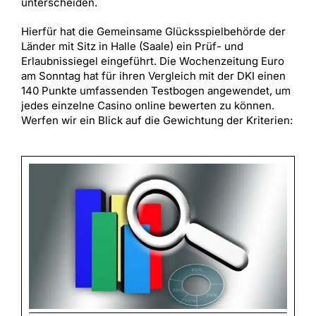
unterscheiden.
Hierfür hat die Gemeinsame Glücksspielbehörde der
Länder mit Sitz in Halle (Saale) ein Prüf- und
Erlaubnissiegel eingeführt. Die Wochenzeitung Euro
am Sonntag hat für ihren Vergleich mit der DKI einen
140 Punkte umfassenden Testbogen angewendet, um
jedes einzelne Casino online bewerten zu können.
Werfen wir ein Blick auf die Gewichtung der Kriterien: