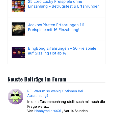
25 Lord Lucky Freispiele ohne
Einzahlung – Betrugstest & Erfahrungen
JackpotPiraten Erfahrungen 111
Freispiele mit 1€ Einzahlung!
BingBong Erfahrungen – 50 Freispiele
auf Sizzling Hot ab 1€!
Neuste Beiträge im Forum
RE: Warum so wenig Optionen bei
Auszahlung?
In dem Zusammenhang stellt such mir auch die
Frage waru...
Von
Hobbyradler4401
,
Vor 14 Stunden