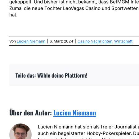
gekoppelt. Und bisher ist nicht bekannt, dass BetMGM Int
Zumal die neue Tochter LeoVegas Casino und Sportwetten
hat.
Von
Lucien Niemann
|
6. März 2024
|
Casino Nachrichten
,
Wirtschaft
Teile das: Wähle deine Plattform!
Über den Autor:
Lucien Niemann
Lucien Niemann hat sich als freier Journalist a
auch ein begeisterter Hobby-Pokerspieler. D