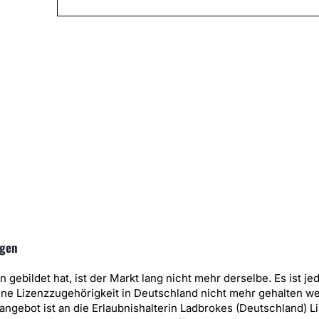
agen
 gebildet hat, ist der Markt lang nicht mehr derselbe. Es ist je
ine Lizenzzugehörigkeit in Deutschland nicht mehr gehalten w
ngebot ist an die Erlaubnishalterin Ladbrokes (Deutschland) L