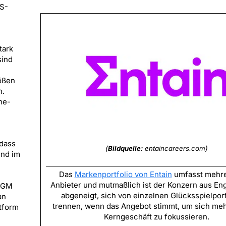
US-
tark
sind
ößen
n.
ne-
 dass
(
Bildquelle:
entaincareers.com)
und im
Das
Markenportfolio von Entain
umfasst mehre
Anbieter und mutmaßlich ist der Konzern aus Eng
tMGM
abgeneigt, sich von einzelnen Glücksspielpor
an
trennen, wenn das Angebot stimmt, um sich meh
tform
Kerngeschäft zu fokussieren.