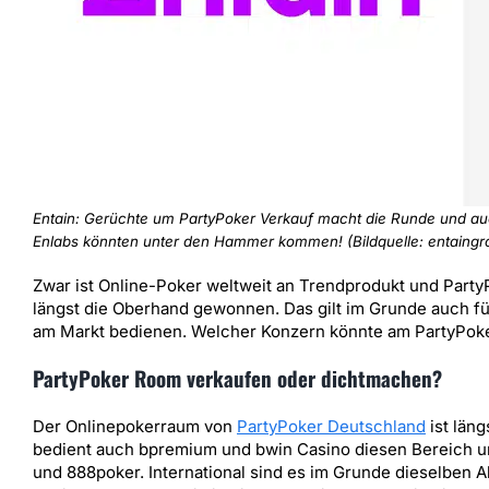
Entain: Gerüchte um PartyPoker Verkauf macht die Runde und auc
Enlabs könnten unter den Hammer kommen! (Bildquelle: entaing
Zwar ist Online-Poker weltweit an Trendprodukt und Part
längst die Oberhand gewonnen. Das gilt im Grunde auch 
am Markt bedienen. Welcher Konzern könnte am PartyPok
PartyPoker Room verkaufen oder dichtmachen?
Der Onlinepokerraum von
PartyPoker Deutschland
ist län
bedient auch bpremium und bwin Casino diesen Bereich un
und 888poker. International sind es im Grunde dieselben A