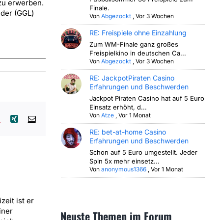
 zu erwerben.
Finale.
der (GGL)
Von
Abgezockt
,
Vor 3 Wochen
RE: Freispiele ohne Einzahlung
Zum WM-Finale ganz großes
Freispielkino in deutschen Ca...
Von
Abgezockt
,
Vor 3 Wochen
RE: JackpotPiraten Casino
Erfahrungen und Beschwerden
Jackpot Piraten Casino hat auf 5 Euro
Einsatz erhöht, d...
Von
Atze
,
Vor 1 Monat
lr
Pinterest
Xing
E-
Mail
RE: bet-at-home Casino
Erfahrungen und Beschwerden
Schon auf 5 Euro umgestellt. Jeder
Spin 5x mehr einsetz...
Von
anonymous1366
,
Vor 1 Monat
zeit ist er
iner
Neuste Themen im Forum