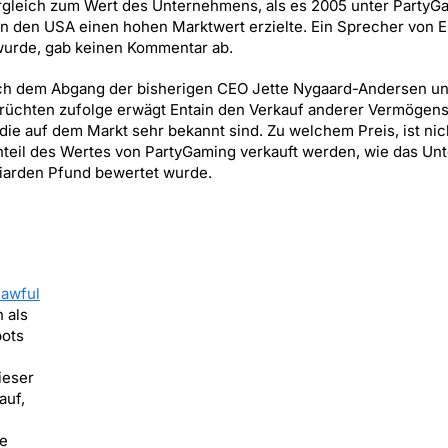
ergleich zum Wert des Unternehmens, als es 2005 unter PartyG
n den USA einen hohen Marktwert erzielte. Ein Sprecher von En
wurde, gab keinen Kommentar ab.
nach dem Abgang der bisherigen CEO Jette Nygaard-Andersen u
erüchten zufolge erwägt Entain den Verkauf anderer Vermögens
e, die auf dem Markt sehr bekannt sind. Zu welchem Preis, ist ni
hteil des Wertes von PartyGaming verkauft werden, wie das U
liarden Pfund bewertet wurde.
.
lawful
 als
bots
ieser
auf,
te