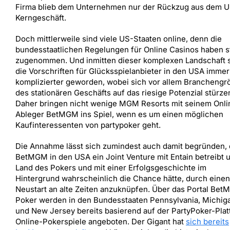
Firma blieb dem Unternehmen nur der Rückzug aus dem 
Kerngeschäft.
Doch mittlerweile sind viele US-Staaten online, denn die
bundesstaatlichen Regelungen für Online Casinos haben s
zugenommen. Und inmitten dieser komplexen Landschaft 
die Vorschriften für Glücksspielanbieter in den USA immer
komplizierter geworden, wobei sich vor allem Branchengr
des stationären Geschäfts auf das riesige Potenzial stürze
Daher bringen nicht wenige MGM Resorts mit seinem Onli
Ableger BetMGM ins Spiel, wenn es um einen möglichen
Kaufinteressenten von partypoker geht.
Die Annahme lässt sich zumindest auch damit begründen,
BetMGM in den USA ein Joint Venture mit Entain betreibt 
Land des Pokers und mit einer Erfolgsgeschichte im
Hintergrund wahrscheinlich die Chance hätte, durch einen
Neustart an alte Zeiten anzuknüpfen. Über das Portal Be
Poker werden in den Bundesstaaten Pennsylvania, Michig
und New Jersey bereits basierend auf der PartyPoker-Plat
Online-Pokerspiele angeboten. Der Gigant hat
sich bereits