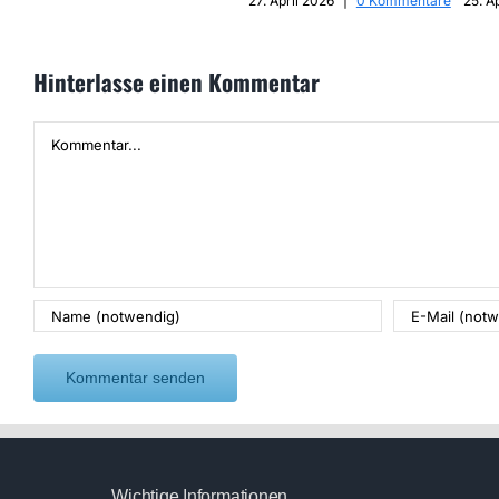
27. April 2026
|
0 Kommentare
25. A
Hinterlasse einen Kommentar
Kommentar
Wichtige Informationen