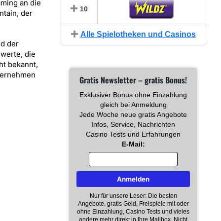
aming an die
10
tain, der
Alle Spielotheken und Casinos
nd der
werte, die
cht bekannt,
nternehmen
Gratis Newsletter – gratis Bonus!
Exklusiver Bonus ohne Einzahlung
gleich bei Anmeldung
Jede Woche neue gratis Angebote
Infos, Service, Nachrichten
Casino Tests und Erfahrungen
E-Mail:
Nur für unsere Leser: Die besten
Angebote, gratis Geld, Freispiele mit oder
ohne Einzahlung, Casino Tests und vieles
andere mehr direkt in Ihre Mailbox. Nicht