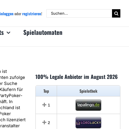
Suche
inloggen
oder
registrieren
!
nach:
ts
Spielautomaten
 ist
100% Legale Anbieter im August 2026
hten zufolge
er Suche
Käufern für
Top
Spielothek
PartyPoker-
äft. In
1
chland ist
Poker
ich lizenziert
2
eranstalter