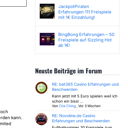
JackpotPiraten
Erfahrungen 111 Freispiele
mit 1€ Einzahlung!
BingBong Erfahrungen – 50
Freispiele auf Sizzling Hot
ab 1€!
Neuste Beiträge im Forum
RE: bet365 Casino Erfahrungen und
Beschwerden
Kann jetzt mit 5 Euro spielen weil ich
schon ein bissl ...
Von
Cha Ching
,
Vor 3 Wochen
doch
RE: Novoline.de Casino
erden kann.
Erfahrungen und Beschwerden
imited
Fußballsommer 30 Freispiele zum