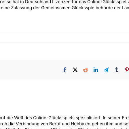
eresse hat in Deutschland Lizenzen für das Online-Glücksspiel
 eine Zulassung der Gemeinsamen Glücksspielbehörde der Län
Facebook
X
Reddit
LinkedIn
Telegram
Tumb
uf die Welt des Online-Glücksspiels spezialisiert. In seiner Frei
urch die Verbindung von Beruf und Hobby entgehen ihm und se