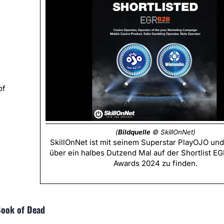
of
(
Bildquelle
© SkillOnNet)
SkillOnNet ist mit seinem Superstar PlayOJO und
über ein halbes Dutzend Mal auf der Shortlist E
Awards 2024 zu finden.
Book of Dead