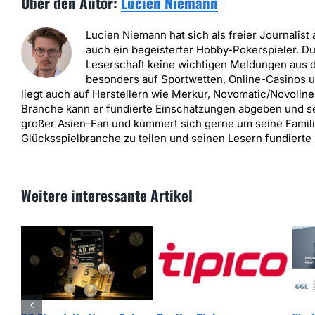
Über den Autor:
Lucien Niemann
Lucien Niemann hat sich als freier Journalist a
auch ein begeisterter Hobby-Pokerspieler. D
Leserschaft keine wichtigen Meldungen aus d
besonders auf Sportwetten, Online-Casinos u
liegt auch auf Herstellern wie Merkur, Novomatic/Novoline
Branche kann er fundierte Einschätzungen abgeben und sei
großer Asien-Fan und kümmert sich gerne um seine Familie.
Glücksspielbranche zu teilen und seinen Lesern fundierte 
Weitere interessante Artikel