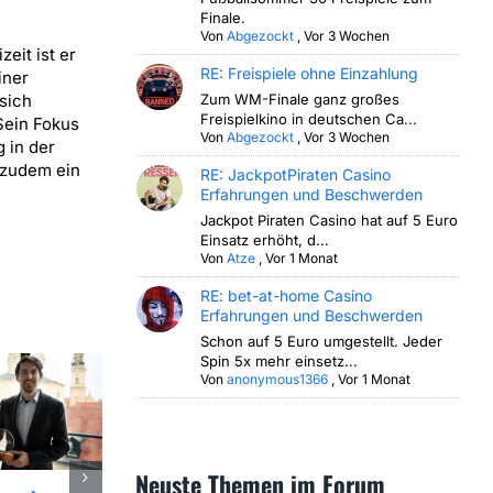
Finale.
Von
Abgezockt
,
Vor 3 Wochen
zeit ist er
RE: Freispiele ohne Einzahlung
iner
sich
Zum WM-Finale ganz großes
Freispielkino in deutschen Ca...
Sein Fokus
Von
Abgezockt
,
Vor 3 Wochen
 in der
 zudem ein
RE: JackpotPiraten Casino
Erfahrungen und Beschwerden
Jackpot Piraten Casino hat auf 5 Euro
Einsatz erhöht, d...
Von
Atze
,
Vor 1 Monat
RE: bet-at-home Casino
Erfahrungen und Beschwerden
Schon auf 5 Euro umgestellt. Jeder
Spin 5x mehr einsetz...
Von
anonymous1366
,
Vor 1 Monat
Neuste Themen im Forum