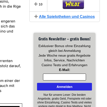
asino,
10
 in die Rige
Alle Spielotheken und Casinos
r engeren
 sich das
sino und
Gratis Newsletter – gratis Bonus!
Exklusiver Bonus ohne Einzahlung
gleich bei Anmeldung
Jede Woche neue gratis Angebote
Infos, Service, Nachrichten
urrenten
Casino Tests und Erfahrungen
tolz darauf,
E-Mail:
um einer der
 auch mit
s
Nur für unsere Leser: Die besten
Angebote, gratis Geld, Freispiele mit oder
ohne Einzahlung, Casino Tests und vieles
andere mehr direkt in Ihre Mailbox. Nicht