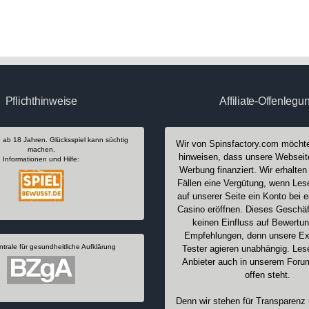
Pflichthinweise
Affiliate-Offenlegu
e ab 18 Jahren. Glücksspiel kann süchtig
Wir von Spinsfactory.com möchte
machen.
hinweisen, dass unsere Webseit
Informationen und Hilfe:
Werbung finanziert. Wir erhalte
Fällen eine Vergütung, wenn Les
auf unserer Seite ein Konto bei 
Casino eröffnen. Dieses Geschäf
keinen Einfluss auf Bewertu
Empfehlungen, denn unsere Ex
rale für gesundheitliche Aufklärung
Tester agieren unabhängig. Les
Anbieter auch in unserem Forum
offen steht.
Denn wir stehen für Transparenz