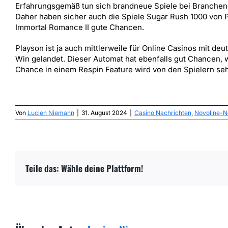
Erfahrungsgemäß tun sich brandneue Spiele bei Branchene
Daher haben sicher auch die Spiele Sugar Rush 1000 von P
Immortal Romance II gute Chancen.
Playson ist ja auch mittlerweile für Online Casinos mit de
Win gelandet. Dieser Automat hat ebenfalls gut Chancen, 
Chance in einem Respin Feature wird von den Spielern s
Von
Lucien Niemann
|
31. August 2024
|
Casino Nachrichten
,
Novoline-N
Teile das: Wähle deine Plattform!