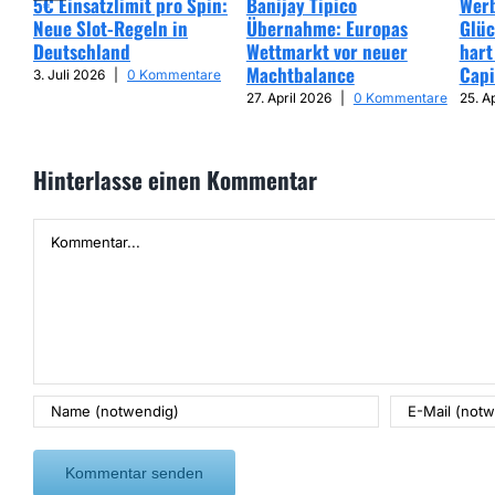
5€ Einsatzlimit pro Spin:
Banijay Tipico
Werb
Neue Slot-Regeln in
Übernahme: Europas
Glüc
Deutschland
Wettmarkt vor neuer
hart
Machtbalance
Capi
3. Juli 2026
|
0 Kommentare
27. April 2026
|
0 Kommentare
25. A
Hinterlasse einen Kommentar
Kommentar