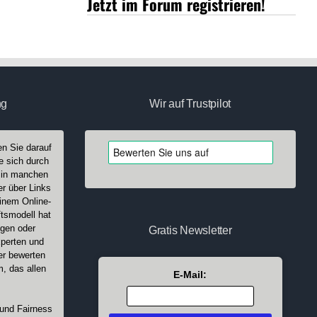
Jetzt im Forum registrieren!
ng
Wir auf Trustpilot
n Sie darauf
e sich durch
n in manchen
er über Links
einem Online-
tsmodell hat
ngen oder
Gratis Newsletter
perten und
er bewerten
, das allen
E-Mail:
 und Fairness