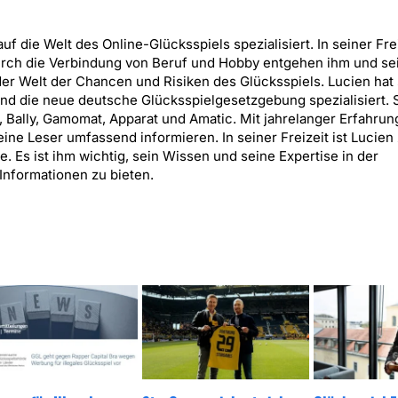
uf die Welt des Online-Glücksspiels spezialisiert. In seiner Frei
urch die Verbindung von Beruf und Hobby entgehen ihm und se
er Welt der Chancen und Risiken des Glücksspiels. Lucien hat 
nd die neue deutsche Glücksspielgesetzgebung spezialisiert. 
, Bally, Gamomat, Apparat und Amatic. Mit jahrelanger Erfahrung
ne Leser umfassend informieren. In seiner Freizeit ist Lucien
 Es ist ihm wichtig, sein Wissen und seine Expertise in der
Informationen zu bieten.