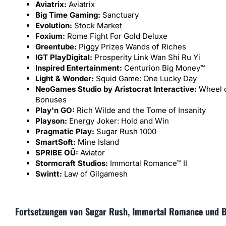
Aviatrix:
Aviatrix
Big Time Gaming:
Sanctuary
Evolution:
Stock Market
Foxium:
Rome Fight For Gold Deluxe
Greentube:
Piggy Prizes Wands of Riches
IGT PlayDigital:
Prosperity Link Wan Shi Ru Yi
Inspired Entertainment:
Centurion Big Money™
Light & Wonder:
Squid Game: One Lucky Day
NeoGames Studio by Aristocrat Interactive:
Wheel 
Bonuses
Play'n GO:
Rich Wilde and the Tome of Insanity
Playson:
Energy Joker: Hold and Win
Pragmatic Play:
Sugar Rush 1000
SmartSoft:
Mine Island
SPRIBE OÜ:
Aviator
Stormcraft Studios:
Immortal Romance™ II
Swintt:
Law of Gilgamesh
Fortsetzungen von Sugar Rush, Immortal Romance und 