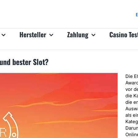
E
Hersteller
Zahlung
Casino Tes
und bester Slot?
Die E
Award
vor d
die K
die e
Auswa
als e
Kateg
Darun
Onlin