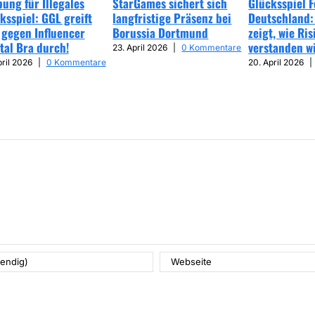
ung für Illegales
StarGames sichert sich
Glücksspiel 
ksspiel: GGL greift
langfristige Präsenz bei
Deutschland:
 gegen Influencer
Borussia Dortmund
zeigt, wie Ris
tal Bra durch!
verstanden w
23. April 2026
|
0 Kommentare
pril 2026
|
0 Kommentare
20. April 2026
|