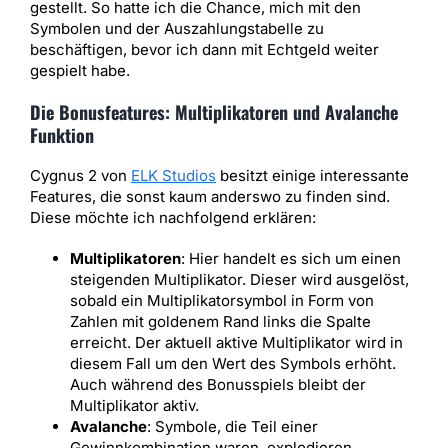
gestellt. So hatte ich die Chance, mich mit den
Symbolen und der Auszahlungstabelle zu
beschäftigen, bevor ich dann mit Echtgeld weiter
gespielt habe.
Die Bonusfeatures: Multiplikatoren und Avalanche
Funktion
Cygnus 2 von
ELK Studios
besitzt einige interessante
Features, die sonst kaum anderswo zu finden sind.
Diese möchte ich nachfolgend erklären:
Multiplikatoren
: Hier handelt es sich um einen
steigenden Multiplikator. Dieser wird ausgelöst,
sobald ein Multiplikatorsymbol in Form von
Zahlen mit goldenem Rand links die Spalte
erreicht. Der aktuell aktive Multiplikator wird in
diesem Fall um den Wert des Symbols erhöht.
Auch während des Bonusspiels bleibt der
Multiplikator aktiv.
Avalanche
: Symbole, die Teil einer
Gewinnkombination waren, explodieren.