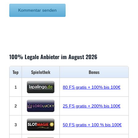
100% Legale Anbieter im August 2026
Top
Spielothek
Bonus
1
80 FS gratis + 100% bis 100€
2
25 FS gratis + 200% bis 100€
3
50 FS gratis + 100 % bis 100€