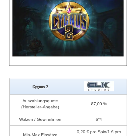
Cygnus 2
Auszahlungsquote
87,00 %
(Hersteller-Angabe)
Walzen / Gewinnlinien
6*4
0,20 € pro Spin/1 € pro
Min-Max Einsätze