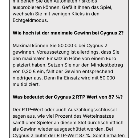
mit denen Sie den Automaten risikolos
ausprobieren können. Gefällt Ihnen das Spiel,
wechseln Sie mit wenigen Klicks in den
Echtgeldmodus.
Wie hoch ist der maximale Gewinn bei Cygnus 2?
Maximal können Sie 50.000 € bei Cygnus 2
gewinnen. Voraussetzung ist allerdings, dass Sie
den maximalen Einsatz in Höhe von einem Euro
platziert haben. Setzen Sie nur den Mindestbetrag
von 0,20 € ein, fällt der Gewinn entsprechend
niedriger aus. Denn Ihr Einsatz wird mit 50.000
multipliziert.
Was bedeutet der Cygnus 2 RTP Wert von 87 %?
Der RTP-Wert oder auch Auszahlungsschlüssel
sagen aus, wie viel Prozent des Wetteinsatzes
sämtlicher Spieler an diesem Slot durchschnittlich
als Gewinn wieder ausgeschüttet werden. Bei
Cygnus 2 lautet der RTP-Wert 87 %. Somit erhalten