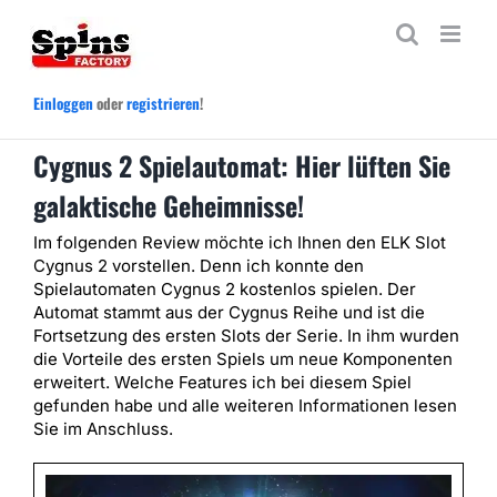
Zum
Inhalt
springen
Einloggen
oder
registrieren
!
Cygnus 2 Spielautomat: Hier lüften Sie
galaktische Geheimnisse!
Im folgenden Review möchte ich Ihnen den ELK Slot
Cygnus 2 vorstellen. Denn ich konnte den
Spielautomaten Cygnus 2 kostenlos spielen. Der
Automat stammt aus der Cygnus Reihe und ist die
Fortsetzung des ersten Slots der Serie. In ihm wurden
die Vorteile des ersten Spiels um neue Komponenten
erweitert. Welche Features ich bei diesem Spiel
gefunden habe und alle weiteren Informationen lesen
Sie im Anschluss.