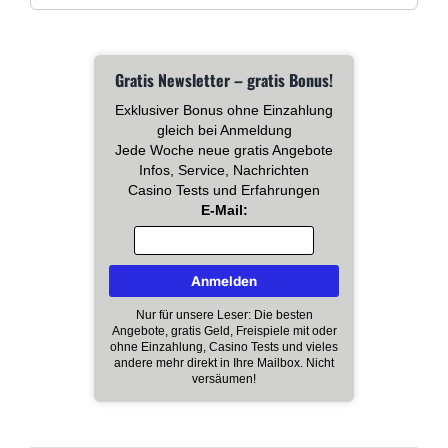
Gratis Newsletter – gratis Bonus!
Exklusiver Bonus ohne Einzahlung
gleich bei Anmeldung
Jede Woche neue gratis Angebote
Infos, Service, Nachrichten
Casino Tests und Erfahrungen
E-Mail:
Nur für unsere Leser: Die besten
Angebote, gratis Geld, Freispiele mit oder
ohne Einzahlung, Casino Tests und vieles
andere mehr direkt in Ihre Mailbox. Nicht
versäumen!