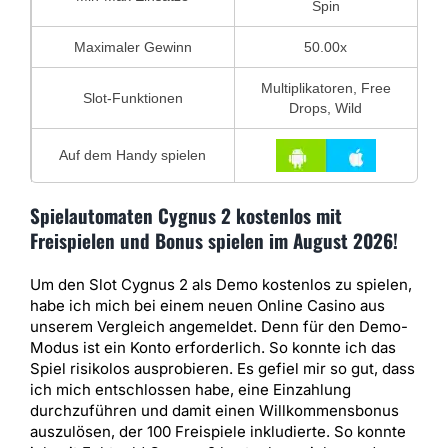
Spin
Maximaler Gewinn
50.00x
Multiplikatoren, Free
Slot-Funktionen
Drops, Wild
Auf dem Handy spielen
Spielautomaten Cygnus 2 kostenlos mit
Freispielen und Bonus spielen im August 2026!
Um den Slot Cygnus 2 als Demo kostenlos zu spielen,
habe ich mich bei einem neuen Online Casino aus
unserem Vergleich angemeldet. Denn für den Demo-
Modus ist ein Konto erforderlich. So konnte ich das
Spiel risikolos ausprobieren. Es gefiel mir so gut, dass
ich mich entschlossen habe, eine Einzahlung
durchzuführen und damit einen Willkommensbonus
auszulösen, der 100 Freispiele inkludierte. So konnte