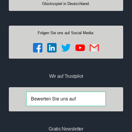
Glücksspiel in Deutschland.
Folgen Sie uns auf Social Media:
Wir auf Trustpilot
Gratis Newsletter