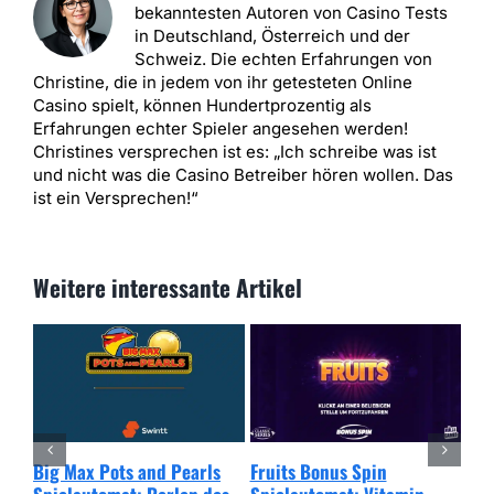
bekanntesten Autoren von Casino Tests
in Deutschland, Österreich und der
Schweiz. Die echten Erfahrungen von
Christine, die in jedem von ihr getesteten Online
Casino spielt, können Hundertprozentig als
Erfahrungen echter Spieler angesehen werden!
Christines versprechen ist es: „Ich schreibe was ist
und nicht was die Casino Betreiber hören wollen. Das
ist ein Versprechen!“
Weitere interessante Artikel
Dem
Big Max Pots and Pearls
Fruits Bonus Spin