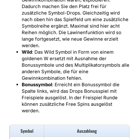
Dadurch machen Sie den Platz frei für
zusätzliche Symbol-Drops. Gleichzeitig wird
nach oben hin das Spielfeld um eine zusätzliche
Symbolreihe ergänzt. Maximal sind hier acht
Reihen möglich. Die Lawinenfunktion wird so
lange fortgesetzt, wie neue Gewinne erzielt
werden.
Wild
: Das Wild Symbol in Form von einem
goldenen W ersetzt mit Ausnahme der
Bonussymbole und des Multiplikatorsymbols alle
anderen Symbole, die für eine
Gewinnkombination fehlen.
Bonussymbol
: Erreicht ein Bonussymbol die
Spalte links, wird das Drops Bonusspiel mit
Freispiele ausgelöst. In der Freispiel Runde
können zusätzliche Free Spins ausgelöst
werden.
Symbol
Auszahlung