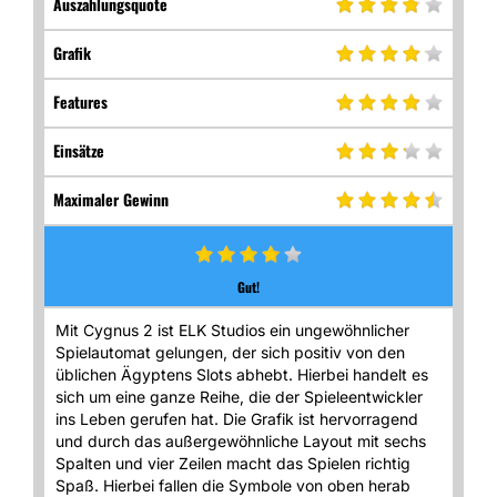
Auszahlungsquote
Grafik
Features
Einsätze
Maximaler Gewinn
Gut!
Mit Cygnus 2 ist ELK Studios ein ungewöhnlicher
Spielautomat gelungen, der sich positiv von den
üblichen Ägyptens Slots abhebt. Hierbei handelt es
sich um eine ganze Reihe, die der Spieleentwickler
ins Leben gerufen hat. Die Grafik ist hervorragend
und durch das außergewöhnliche Layout mit sechs
Spalten und vier Zeilen macht das Spielen richtig
Spaß. Hierbei fallen die Symbole von oben herab