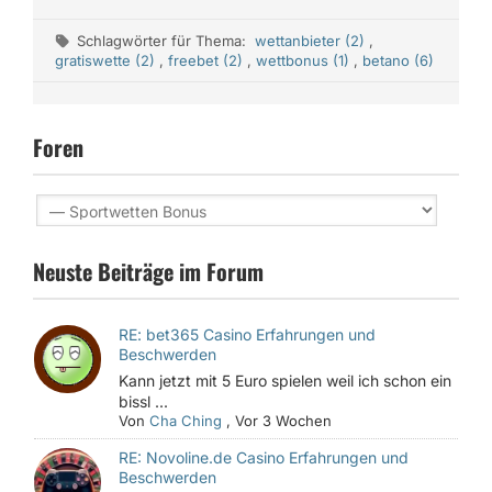
Schlagwörter für Thema:
wettanbieter (2)
,
gratiswette (2)
,
freebet (2)
,
wettbonus (1)
,
betano (6)
Foren
Neuste Beiträge im Forum
RE: bet365 Casino Erfahrungen und
Beschwerden
Kann jetzt mit 5 Euro spielen weil ich schon ein
bissl ...
Von
Cha Ching
,
Vor 3 Wochen
RE: Novoline.de Casino Erfahrungen und
Beschwerden