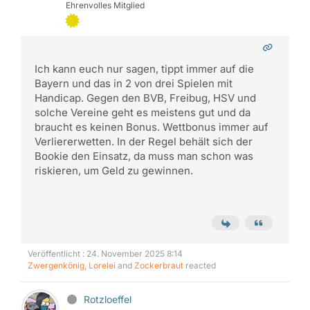
Ehrenvolles Mitglied
Ich kann euch nur sagen, tippt immer auf die
Bayern und das in 2 von drei Spielen mit
Handicap. Gegen den BVB, Freibug, HSV und
solche Vereine geht es meistens gut und da
braucht es keinen Bonus. Wettbonus immer auf
Verliererwetten. In der Regel behält sich der
Bookie den Einsatz, da muss man schon was
riskieren, um Geld zu gewinnen.
Veröffentlicht : 24. November 2025 8:14
Zwergenkönig
,
Lorelei
and
Zockerbraut
reacted
Rotzloeffel