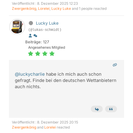
Veröffentlicht : 8. Dezember 2025 12:23
Zwergenkönig
,
Lorelei
,
Lucky Luke
and 1 people reacted
Lucky Luke
(@lukas-schmidt)
Beiträge: 127
Angesehenes Mitglied
@luckycharlie
habe ich mich auch schon
gefragt. Finde bei den deutschen Wettanbietern
auch nichts.
Veröffentlicht : 8. Dezember 2025 20:15
Zwergenkönig
and
Lorelei
reacted