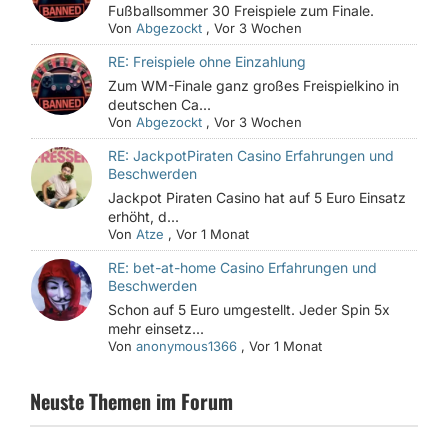
Fußballsommer 30 Freispiele zum Finale.
Von
Abgezockt
,
Vor 3 Wochen
RE: Freispiele ohne Einzahlung
Zum WM-Finale ganz großes Freispielkino in
deutschen Ca...
Von
Abgezockt
,
Vor 3 Wochen
RE: JackpotPiraten Casino Erfahrungen und
Beschwerden
Jackpot Piraten Casino hat auf 5 Euro Einsatz
erhöht, d...
Von
Atze
,
Vor 1 Monat
RE: bet-at-home Casino Erfahrungen und
Beschwerden
Schon auf 5 Euro umgestellt. Jeder Spin 5x
mehr einsetz...
Von
anonymous1366
,
Vor 1 Monat
Neuste Themen im Forum