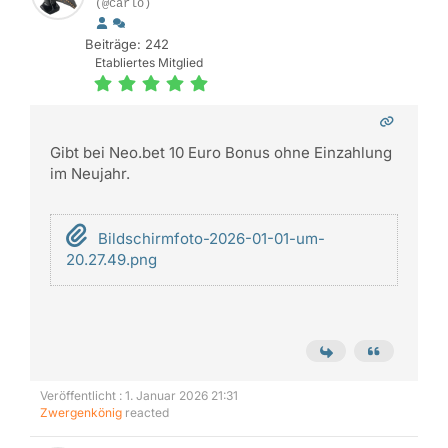
(@carlo)
Beiträge: 242
Etabliertes Mitglied
Gibt bei Neo.bet 10 Euro Bonus ohne Einzahlung
im Neujahr.
Bildschirmfoto-2026-01-01-um-
20.27.49.png
Veröffentlicht : 1. Januar 2026 21:31
Zwergenkönig
reacted