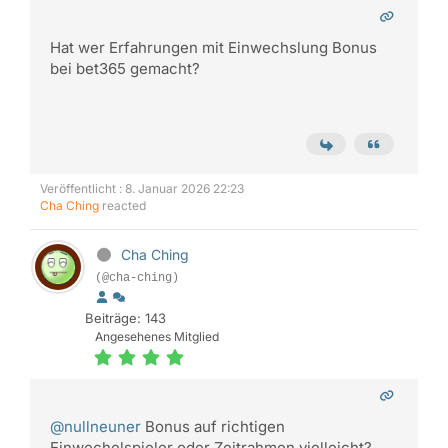
Hat wer Erfahrungen mit Einwechslung Bonus
bei bet365 gemacht?
Veröffentlicht : 8. Januar 2026 22:23
Cha Ching
reacted
Cha Ching
(@cha-ching)
Beiträge: 143
Angesehenes Mitglied
@nullneuner
Bonus auf richtigen
Einwechelspieler oder Zeitrahmen vielleicht?