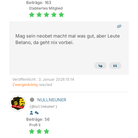
Beiträge: 163
Etabliertes Mitglied
Mag sein neobet macht mal was gut, aber Leute
Betano, da geht nix vorbei.
Veröffentlicht : 3. Januar 2026 15:14
Zwergenkönig
reacted
NULLNEUNER
(@nullneuner)
Beiträge: 56
Profi II