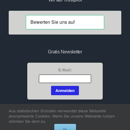
Gratis Newsletter
E-Mail:
Aus statistischen Gründen verwendet diese Webseite
anonymisierte Cookies. Wenn Sie unsere Webseite nutzen
stimmen Sie dem zu.