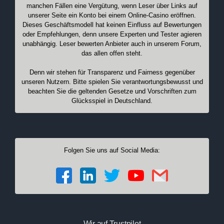
manchen Fällen eine Vergütung, wenn Leser über Links auf
unserer Seite ein Konto bei einem Online-Casino eröffnen.
Dieses Geschäftsmodell hat keinen Einfluss auf Bewertungen
oder Empfehlungen, denn unsere Experten und Tester agieren
unabhängig. Leser bewerten Anbieter auch in unserem Forum,
das allen offen steht.
Denn wir stehen für Transparenz und Fairness gegenüber
unseren Nutzern. Bitte spielen Sie verantwortungsbewusst und
beachten Sie die geltenden Gesetze und Vorschriften zum
Glücksspiel in Deutschland.
Folgen Sie uns auf Social Media:
Wir auf Trustpilot