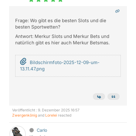
Frage: Wo gibt es die besten Slots und die
besten Sportwetten?
Antwort: Merkur Slots und Merkur Bets und
natürlich gibt es hier auch Merkur Betsmas.
Bildschirmfoto-2025-12-09-um-
13.11.47.png
Veröffentlicht : 9. Dezember 2025 16:57
Zwergenkönig
and
Lorelei
reacted
Carlo