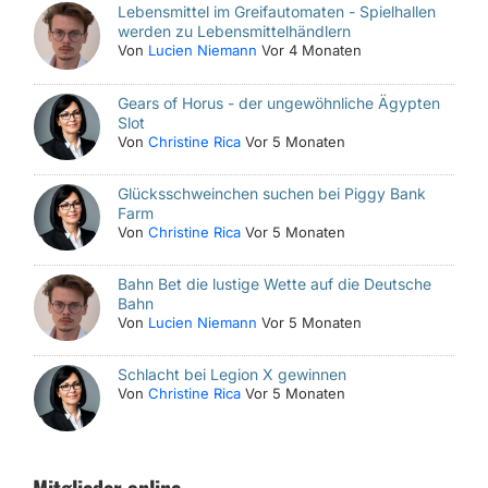
Lebensmittel im Greifautomaten - Spielhallen
werden zu Lebensmittelhändlern
Von
Lucien Niemann
Vor 4 Monaten
Gears of Horus - der ungewöhnliche Ägypten
Slot
Von
Christine Rica
Vor 5 Monaten
Glücksschweinchen suchen bei Piggy Bank
Farm
Von
Christine Rica
Vor 5 Monaten
Bahn Bet die lustige Wette auf die Deutsche
Bahn
Von
Lucien Niemann
Vor 5 Monaten
Schlacht bei Legion X gewinnen
Von
Christine Rica
Vor 5 Monaten