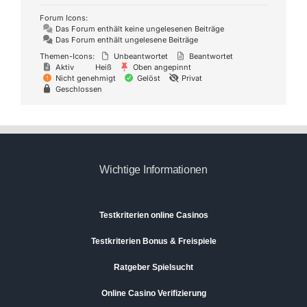
Forum Icons:
Das Forum enthält keine ungelesenen Beiträge
Das Forum enthält ungelesene Beiträge
Themen-Icons:
Unbeantwortet
Beantwortet
Aktiv
Heiß
Oben angepinnt
Nicht genehmigt
Gelöst
Privat
Geschlossen
Wichtige Informationen
Testkriterien online Casinos
Testkriterien Bonus & Freispiele
Ratgeber Spielsucht
Online Casino Verifizierung