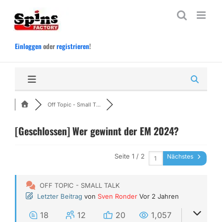
Zum
Inhalt
springen
Einloggen
oder
registrieren
!
Off Topic - Small T...
[Geschlossen]
Wer gewinnt der EM 2024?
Seite 1 / 2
Nächstes
OFF TOPIC - SMALL TALK
Letzter Beitrag
von
Sven Ronder
Vor 2 Jahren
18
12
20
1,057