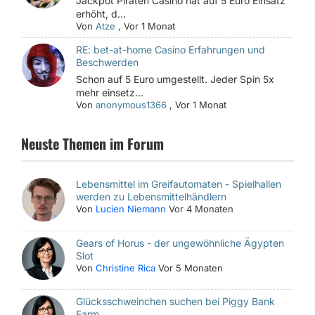
Jackpot Piraten Casino hat auf 5 Euro Einsatz
erhöht, d...
Von
Atze
,
Vor 1 Monat
RE: bet-at-home Casino Erfahrungen und
Beschwerden
Schon auf 5 Euro umgestellt. Jeder Spin 5x
mehr einsetz...
Von
anonymous1366
,
Vor 1 Monat
Neuste Themen im Forum
Lebensmittel im Greifautomaten - Spielhallen
werden zu Lebensmittelhändlern
Von
Lucien Niemann
Vor 4 Monaten
Gears of Horus - der ungewöhnliche Ägypten
Slot
Von
Christine Rica
Vor 5 Monaten
Glücksschweinchen suchen bei Piggy Bank
Farm