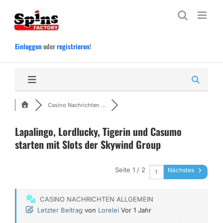
Zum
Inhalt
springen
Einloggen
oder
registrieren
!
Casino Nachrichten ...
Lapalingo, Lordlucky, Tigerin und Casumo
starten mit Slots der Skywind Group
Seite 1 / 2
Nächstes
CASINO NACHRICHTEN ALLGEMEIN
Letzter Beitrag
von
Lorelei
Vor 1 Jahr