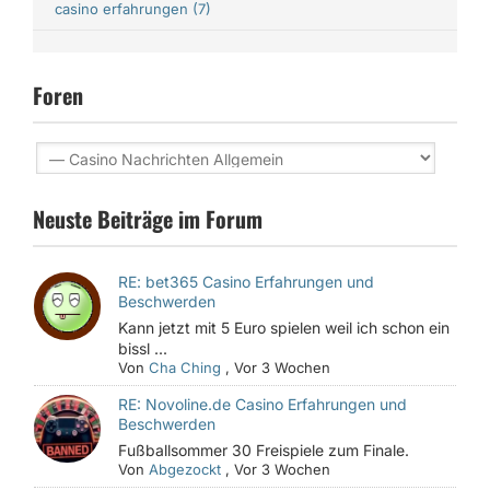
casino erfahrungen (7)
Foren
Neuste Beiträge im Forum
RE: bet365 Casino Erfahrungen und
Beschwerden
Kann jetzt mit 5 Euro spielen weil ich schon ein
bissl ...
Von
Cha Ching
,
Vor 3 Wochen
RE: Novoline.de Casino Erfahrungen und
Beschwerden
Fußballsommer 30 Freispiele zum Finale.
Von
Abgezockt
,
Vor 3 Wochen