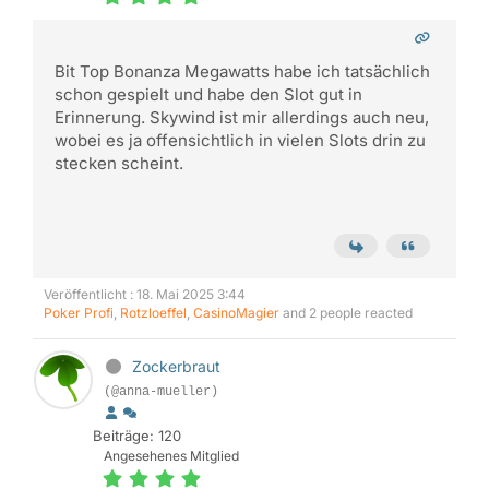
Bit Top Bonanza Megawatts habe ich tatsächlich
schon gespielt und habe den Slot gut in
Erinnerung. Skywind ist mir allerdings auch neu,
wobei es ja offensichtlich in vielen Slots drin zu
stecken scheint.
Veröffentlicht : 18. Mai 2025 3:44
Poker Profi
,
Rotzloeffel
,
CasinoMagier
and 2 people reacted
Zockerbraut
(@anna-mueller)
Beiträge: 120
Angesehenes Mitglied