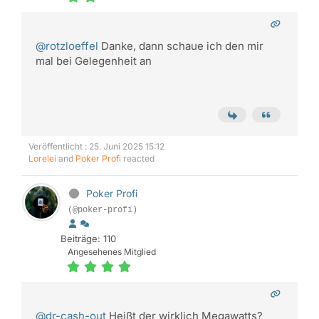
@rotzloeffel
Danke, dann schaue ich den mir
mal bei Gelegenheit an
Veröffentlicht : 25. Juni 2025 15:12
Lorelei
and
Poker Profi
reacted
Poker Profi
(@poker-profi)
Beiträge: 110
Angesehenes Mitglied
@dr-cash-out
Heißt der wirklich Megawatts?