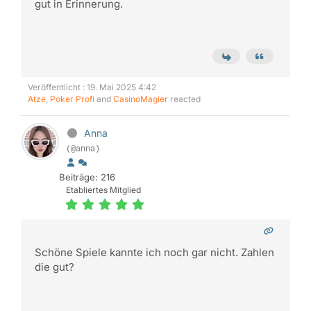
gut in Erinnerung.
Veröffentlicht : 19. Mai 2025 4:42
Atze
,
Poker Profi
and
CasinoMagier
reacted
Anna
(@anna)
Beiträge: 216
Etabliertes Mitglied
Schöne Spiele kannte ich noch gar nicht. Zahlen
die gut?