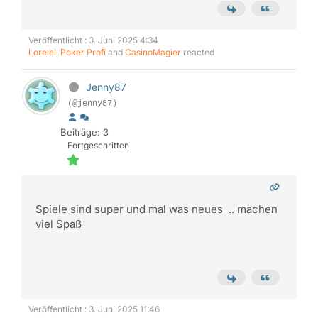
Veröffentlicht : 3. Juni 2025 4:34
Lorelei
,
Poker Profi
and
CasinoMagier
reacted
Jenny87
(@jenny87)
Beiträge: 3
Fortgeschritten
Spiele sind super und mal was neues .. machen
viel Spaß
Veröffentlicht : 3. Juni 2025 11:46