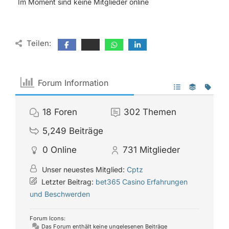
Im Moment sind keine Mitglieder online
Teilen:
Forum Information
18
Foren
302
Themen
5,249
Beiträge
0
Online
731
Mitglieder
Unser neuestes Mitglied:
Cptz
Letzter Beitrag:
bet365 Casino Erfahrungen
und Beschwerden
Forum Icons:
Das Forum enthält keine ungelesenen Beiträge