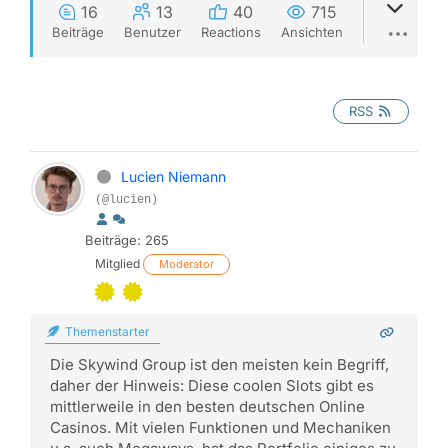
16
13
40
715
Beiträge
Benutzer
Reactions
Ansichten
RSS
Lucien Niemann
(@lucien)
Beiträge: 265
Mitglied
Moderator
Themenstarter
Die Skywind Group ist den meisten kein Begriff,
daher der Hinweis: Diese coolen Slots gibt es
mittlerweile in den besten deutschen Online
Casinos. Mit vielen Funktionen und Mechaniken