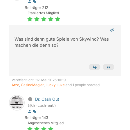
Beiträge: 212
Etabliertes Mitglied
Was sind denn gute Spiele von Skywind? Was
machen die denn so?
Veröffentlicht : 17. Mai 2025 10:19
Atze
,
CasinoMagier
,
Lucky Luke
and 1 people reacted
Dr. Cash Out
(@dr-cash-out)
Beiträge: 143
Angesehenes Mitglied