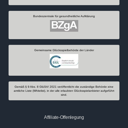
Bundeszentrale für gesundheitliche Aufklärung
Gemeinsame Glücksspielbehörde der Länder
Gemäß § 9 Abs. 8 GlüStV 2021 veröffentlicht die zuständige Behörde eine
amtliche Liste (Whitelist), in der alle erlaubten Glücksspielanbieter aufgeführt
sind.
Affiliate-Offenlegung