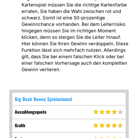
Kartenspiel müssen Sie die richtige Kartenfarbe
erraten, Sie haben die Wahl zwischen rot und
schwarz. Somit ist eine 50-prozentige
Gewinnchance vorhanden. Bei dem Leiterrisiko
hingegen müssen Sie im richtigen Moment
klicken, denn so steigen Sie die Leiter hinauf.
Hier können Sie Ihren Gewinn verdoppeln. Diese
Funktion lässt sich mehrfach nutzen. Allerdings
gilt, dass Sie bei einem falschen Klick oder bei
einer falschen Vorhersage auch den kompletten
Gewinn verlieren.
Big Buck Bunny Spielautomat
Auszahlungsquote
Grafik