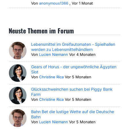
Von
anonymous1366
,
Vor 1 Monat
Neuste Themen im Forum
Lebensmittel im Greifautomaten - Spielhallen
werden zu Lebensmittelhändlern
Von
Lucien Niemann
Vor 4 Monaten
Gears of Horus - der ungewöhnliche Ägypten
Slot
Von
Christine Rica
Vor 5 Monaten
Glücksschweinchen suchen bei Piggy Bank
Farm
Von
Christine Rica
Vor 5 Monaten
Bahn Bet die lustige Wette auf die Deutsche
Bahn
Von
Lucien Niemann
Vor 5 Monaten