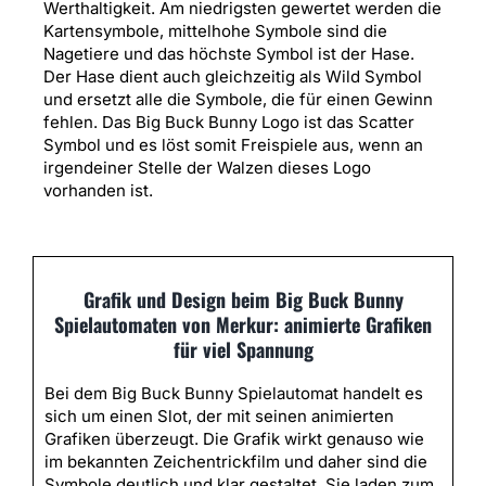
Werthaltigkeit. Am niedrigsten gewertet werden die
Kartensymbole, mittelhohe Symbole sind die
Nagetiere und das höchste Symbol ist der Hase.
Der Hase dient auch gleichzeitig als Wild Symbol
und ersetzt alle die Symbole, die für einen Gewinn
fehlen. Das Big Buck Bunny Logo ist das Scatter
Symbol und es löst somit Freispiele aus, wenn an
irgendeiner Stelle der Walzen dieses Logo
vorhanden ist.
Grafik und Design beim Big Buck Bunny
Spielautomaten von Merkur: animierte Grafiken
für viel Spannung
Bei dem Big Buck Bunny Spielautomat handelt es
sich um einen Slot, der mit seinen animierten
Grafiken überzeugt. Die Grafik wirkt genauso wie
im bekannten Zeichentrickfilm und daher sind die
Symbole deutlich und klar gestaltet. Sie laden zum