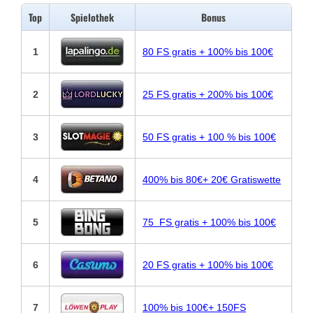
Top
Spielothek
Bonus
1
80 FS gratis + 100% bis 100€
2
25 FS gratis + 200% bis 100€
3
50 FS gratis + 100 % bis 100€
4
400% bis 80€+ 20€ Gratiswette
5
75 FS gratis + 100% bis 100€
6
20 FS gratis + 100% bis 100€
7
100% bis 100€+ 150FS