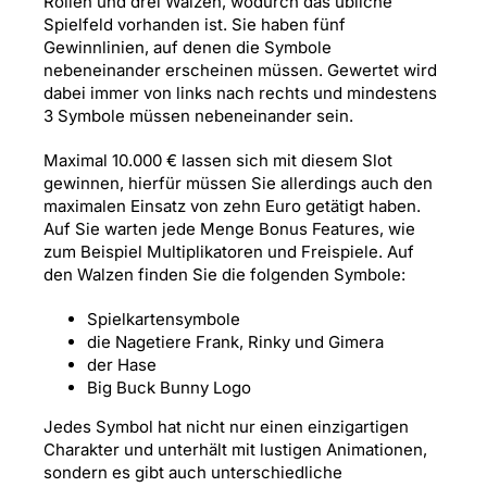
Rollen und drei Walzen, wodurch das übliche
Spielfeld vorhanden ist. Sie haben fünf
Gewinnlinien, auf denen die Symbole
nebeneinander erscheinen müssen. Gewertet wird
dabei immer von links nach rechts und mindestens
3 Symbole müssen nebeneinander sein.
Maximal 10.000 € lassen sich mit diesem Slot
gewinnen, hierfür müssen Sie allerdings auch den
maximalen Einsatz von zehn Euro getätigt haben.
Auf Sie warten jede Menge Bonus Features, wie
zum Beispiel Multiplikatoren und Freispiele. Auf
den Walzen finden Sie die folgenden Symbole:
Spielkartensymbole
die Nagetiere Frank, Rinky und Gimera
der Hase
Big Buck Bunny Logo
Jedes Symbol hat nicht nur einen einzigartigen
Charakter und unterhält mit lustigen Animationen,
sondern es gibt auch unterschiedliche