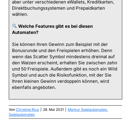
aber unter verschiedenen eWallets, Kreditkarten,
Direktbuchungssystemen und Prepaidkarten
wählen.
Welche Features gibt es bei diesen
Automaten?
Sie können Ihren Gewinn zum Beispiel mit der
Bonusrunde und den Freispielen erhöhen. Denn
wenn das Scatter Symbol mindestens dreimal auf
den Walzen erscheint, erhalten Sie zwischen zehn
und 50 Freispiele. Außerdem gibt es noch ein Wild
Symbol und auch die Risikofunktion, mit der Sie
Ihren kleinen Gewinn verdoppeln können, wird
ebenfalls angeboten.
Von
Christine Rica
|
28. Mai 2021
|
Merkur Spielautomaten
,
Spielautomaten