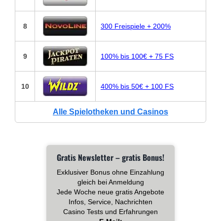
8
300 Freispiele + 200%
9
100% bis 100€ + 75 FS
10
400% bis 50€ + 100 FS
Alle Spielotheken und Casinos
Gratis Newsletter – gratis Bonus!
Exklusiver Bonus ohne Einzahlung
gleich bei Anmeldung
Jede Woche neue gratis Angebote
Infos, Service, Nachrichten
Casino Tests und Erfahrungen