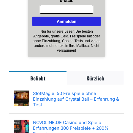
E-Mail:
Nur für unsere Leser: Die besten
Angebote, gratis Geld, Freispiele mit oder
ohne Einzahlung, Casino Tests und vieles
andere mehr direkt in Ihre Mailbox. Nicht
versäumen!
Beliebt
Kürzlich
SlotMagie: 50 Freispiele ohne
Einzahlung auf Crystal Ball – Erfahrung &
Test
NOVOLINE.DE Casino und Spielo
Erfahrungen 300 Freispiele + 200%