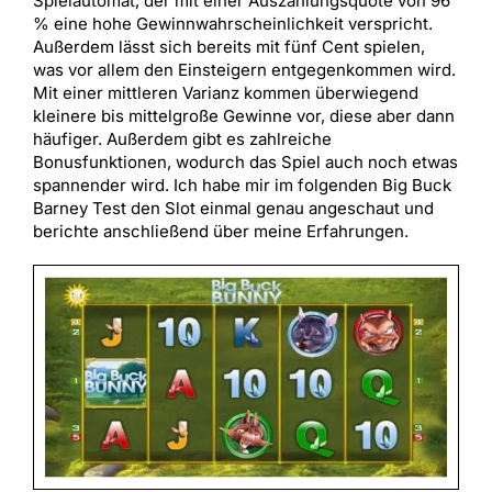
Spielautomat, der mit einer Auszahlungsquote von 96
% eine hohe Gewinnwahrscheinlichkeit verspricht.
Außerdem lässt sich bereits mit fünf Cent spielen,
was vor allem den Einsteigern entgegenkommen wird.
Mit einer mittleren Varianz kommen überwiegend
kleinere bis mittelgroße Gewinne vor, diese aber dann
häufiger. Außerdem gibt es zahlreiche
Bonusfunktionen, wodurch das Spiel auch noch etwas
spannender wird. Ich habe mir im folgenden Big Buck
Barney Test den Slot einmal genau angeschaut und
berichte anschließend über meine Erfahrungen.