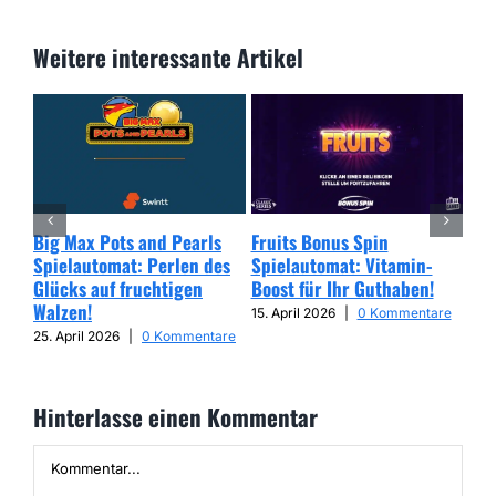
Weitere interessante Artikel
Dem
Big Max Pots and Pearls
Fruits Bonus Spin
Ein
Spielautomat: Perlen des
Spielautomat: Vitamin-
Glücks auf fruchtigen
Boost für Ihr Guthaben!
8. A
Walzen!
15. April 2026
|
0 Kommentare
25. April 2026
|
0 Kommentare
Hinterlasse einen Kommentar
Kommentar