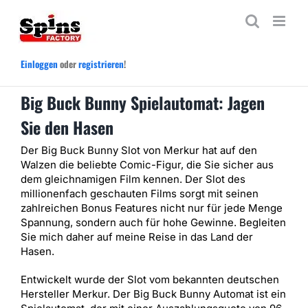
Zum
Inhalt
springen
Einloggen
oder
registrieren
!
Big Buck Bunny Spielautomat: Jagen
Sie den Hasen
Der Big Buck Bunny Slot von Merkur hat auf den
Walzen die beliebte Comic-Figur, die Sie sicher aus
dem gleichnamigen Film kennen. Der Slot des
millionenfach geschauten Films sorgt mit seinen
zahlreichen Bonus Features nicht nur für jede Menge
Spannung, sondern auch für hohe Gewinne. Begleiten
Sie mich daher auf meine Reise in das Land der
Hasen.
Entwickelt wurde der Slot vom bekannten deutschen
Hersteller Merkur. Der Big Buck Bunny Automat ist ein