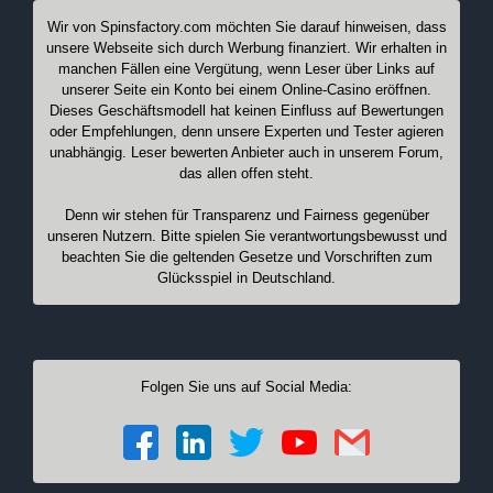
Wir von Spinsfactory.com möchten Sie darauf hinweisen, dass
unsere Webseite sich durch Werbung finanziert. Wir erhalten in
manchen Fällen eine Vergütung, wenn Leser über Links auf
unserer Seite ein Konto bei einem Online-Casino eröffnen.
Dieses Geschäftsmodell hat keinen Einfluss auf Bewertungen
oder Empfehlungen, denn unsere Experten und Tester agieren
unabhängig. Leser bewerten Anbieter auch in unserem Forum,
das allen offen steht.
Denn wir stehen für Transparenz und Fairness gegenüber
unseren Nutzern. Bitte spielen Sie verantwortungsbewusst und
beachten Sie die geltenden Gesetze und Vorschriften zum
Glücksspiel in Deutschland.
Folgen Sie uns auf Social Media: