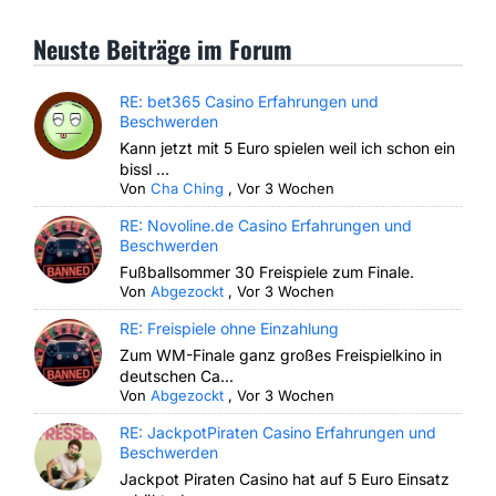
Neuste Beiträge im Forum
RE: bet365 Casino Erfahrungen und
Beschwerden
Kann jetzt mit 5 Euro spielen weil ich schon ein
bissl ...
Von
Cha Ching
,
Vor 3 Wochen
RE: Novoline.de Casino Erfahrungen und
Beschwerden
Fußballsommer 30 Freispiele zum Finale.
Von
Abgezockt
,
Vor 3 Wochen
RE: Freispiele ohne Einzahlung
Zum WM-Finale ganz großes Freispielkino in
deutschen Ca...
Von
Abgezockt
,
Vor 3 Wochen
RE: JackpotPiraten Casino Erfahrungen und
Beschwerden
Jackpot Piraten Casino hat auf 5 Euro Einsatz