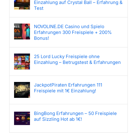
Einzahlung auf Crystal Ball – Erfahrung &
Test
NOVOLINE.DE Casino und Spielo
Erfahrungen 300 Freispiele + 200%
Bonus!
25 Lord Lucky Freispiele ohne
Einzahlung – Betrugstest & Erfahrungen
JackpotPiraten Erfahrungen 111
Freispiele mit 1€ Einzahlung!
BingBong Erfahrungen – 50 Freispiele
auf Sizzling Hot ab 1€!