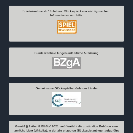
Spielteilnahme ab 18 Jahren. Glücksspiel kann süchtig machen.
Informationen und Hilfe:
Bundeszentrale für gesundheitliche Aufklärung
Gemeinsame Glücksspielbehörde der Länder
Gemäß § 9 Abs. 8 GlüStV 2021 veröffentlicht die zuständige Behörde eine
amtliche Liste (Whitelist), in der alle erlaubten Glücksspielanbieter aufgeführt