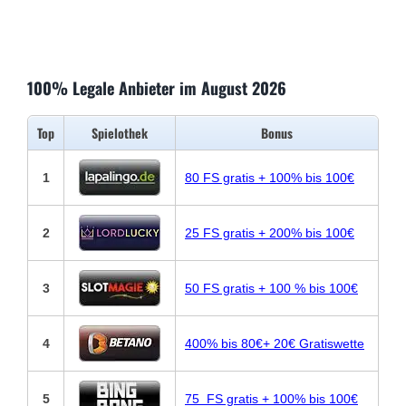
100% Legale Anbieter im August 2026
Top
Spielothek
Bonus
1
80 FS gratis + 100% bis 100€
2
25 FS gratis + 200% bis 100€
3
50 FS gratis + 100 % bis 100€
4
400% bis 80€+ 20€ Gratiswette
5
75 FS gratis + 100% bis 100€