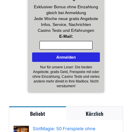
Exklusiver Bonus ohne Einzahlung
gleich bei Anmeldung
Jede Woche neue gratis Angebote
Infos, Service, Nachrichten
Casino Tests und Erfahrungen
E-Mail:
Nur für unsere Leser: Die besten
Angebote, gratis Geld, Freispiele mit oder
ohne Einzahlung, Casino Tests und vieles
andere mehr direkt in Ihre Mailbox. Nicht
versäumen!
Beliebt
Kürzlich
SlotMagie: 50 Freispiele ohne