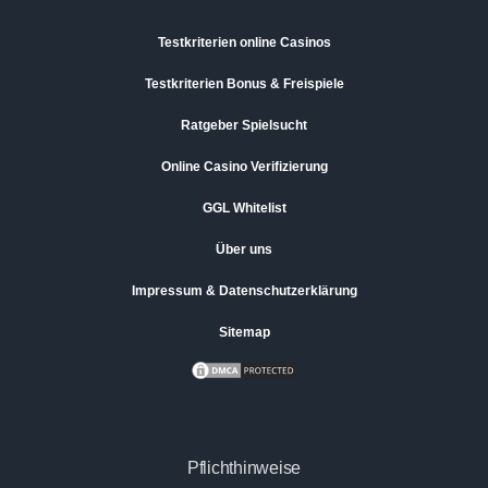
Testkriterien online Casinos
Testkriterien Bonus & Freispiele
Ratgeber Spielsucht
Online Casino Verifizierung
GGL Whitelist
Über uns
Impressum & Datenschutzerklärung
Sitemap
Pflichthinweise