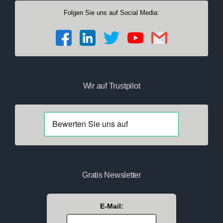
Folgen Sie uns auf Social Media:
Wir auf Trustpilot
Gratis Newsletter
E-Mail: