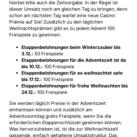
hierbei bitte auch die Zeitvorgabe. In der Regel ist
dieser Umsatz noch am gleichen Tag zu bringen, denn
schon am nächsten Tag wartet eine neue Casino
Prämie auf Sie! Zusätzlich zu den täglichen
Weihnachtsprämien gibt es zu jedem Advent 100
Freispiele zu gewinnen.
Etappenbelohnungen beim Winterzauber bis
3.12.:
50 Freispiele
Etappenbelohnungen für die Adventszeit ist da
bis 10.12.:
100 Freispiele
Etappenbelohnungen für es weihnachtet sehr
bis 17.12.:
100 Freispiele
Etappenbelohnungen für frohe Weihnachten bis
24.12.:
100 Freispiele
Sie werden täglich Preise in der Adventszeit
einheimsen können und zusätzlich am
Adventssonntag gratis Freispiele, wenn Sie die
erforderlichen Etappenschlüssel gewinnen können.
Was hervorzuheben ist, ist die zur Weihnachtszeit
passende, einfach gehaltene Umsatzstruktur. Das