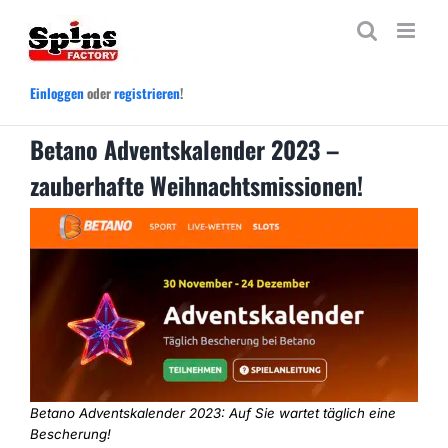
Zum
Inhalt
springen
Einloggen
oder
registrieren
!
Betano Adventskalender 2023 –
zauberhafte Weihnachtsmissionen!
Betano Adventskalender 2023: Auf Sie wartet täglich eine
Bescherung!