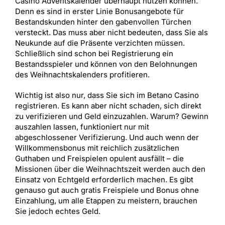
Casino Adventskalender überhaupt nutzen können.
Denn es sind in erster Linie Bonusangebote für
Bestandskunden hinter den gabenvollen Türchen
versteckt. Das muss aber nicht bedeuten, dass Sie als
Neukunde auf die Präsente verzichten müssen.
Schließlich sind schon bei Registrierung ein
Bestandsspieler und können von den Belohnungen
des Weihnachtskalenders profitieren.
Wichtig ist also nur, dass Sie sich im Betano Casino
registrieren. Es kann aber nicht schaden, sich direkt
zu verifizieren und Geld einzuzahlen. Warum? Gewinn
auszahlen lassen, funktioniert nur mit
abgeschlossener Verifizierung. Und auch wenn der
Willkommensbonus mit reichlich zusätzlichen
Guthaben und Freispielen opulent ausfällt – die
Missionen über die Weihnachtszeit werden auch den
Einsatz von Echtgeld erforderlich machen. Es gibt
genauso gut auch gratis Freispiele und Bonus ohne
Einzahlung, um alle Etappen zu meistern, brauchen
Sie jedoch echtes Geld.