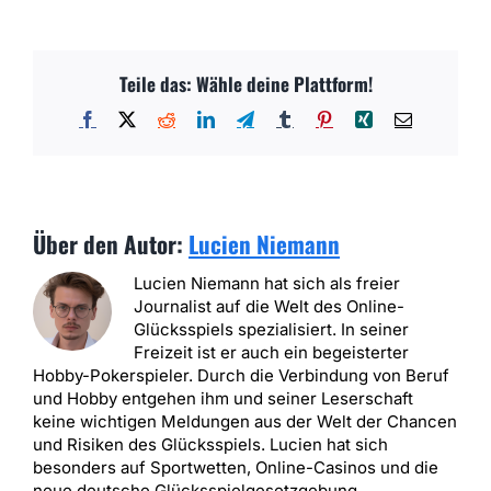
Teile das: Wähle deine Plattform!
Facebook
X
Reddit
LinkedIn
Telegram
Tumblr
Pinterest
Xing
E-
Mail
Über den Autor:
Lucien Niemann
Lucien Niemann hat sich als freier
Journalist auf die Welt des Online-
Glücksspiels spezialisiert. In seiner
Freizeit ist er auch ein begeisterter
Hobby-Pokerspieler. Durch die Verbindung von Beruf
und Hobby entgehen ihm und seiner Leserschaft
keine wichtigen Meldungen aus der Welt der Chancen
und Risiken des Glücksspiels. Lucien hat sich
besonders auf Sportwetten, Online-Casinos und die
neue deutsche Glücksspielgesetzgebung