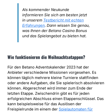
Als kommender Neukunde
informieren Sie sich am besten jetzt
in unserem
Testbericht mit echten
Erfahrungen
. Dann wissen Sie genau,
was Ihnen der Betano Casino Bonus
und das Spielangebot zu bieten hat.
Wie funktionieren die Weihnachtsetappen?
Für den Betano Adventskalender 2023 hat der
Anbieter verschiedene Missionen vorgesehen. Es
können täglich mehrere kleine Turniere stattfinden
oder andere Aufgaben, die Sie spielerisch absolvieren
können. Abgerechnet wird immer zum Ende der
letzten Etappe. Zwischendrin gibt es für jeden
erfolgreichen Abschluss einen Etappenschlüssel. Das
kann beispielsweise für das Auslösen der
Freispielrunde im einem der
Spielautomaten für