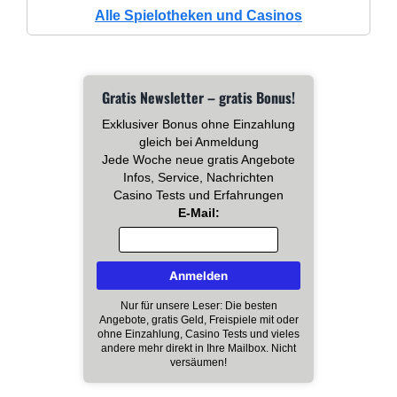
Alle Spielotheken und Casinos
Gratis Newsletter – gratis Bonus!
Exklusiver Bonus ohne Einzahlung
gleich bei Anmeldung
Jede Woche neue gratis Angebote
Infos, Service, Nachrichten
Casino Tests und Erfahrungen
E-Mail:
Nur für unsere Leser: Die besten
Angebote, gratis Geld, Freispiele mit oder
ohne Einzahlung, Casino Tests und vieles
andere mehr direkt in Ihre Mailbox. Nicht
versäumen!