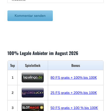
100% Legale Anbieter im August 2026
Top
Spielothek
Bonus
1
80 FS gratis + 100% bis 100€
2
25 FS gratis + 200% bis 100€
3
50 FS gratis + 100 % bis 100€