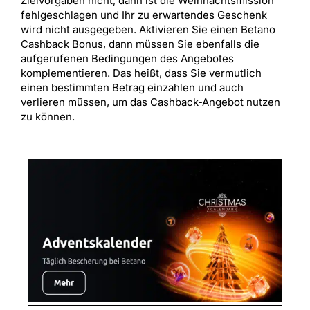
Zielvorgaben nicht, dann ist die Weihnachtsmission
fehlgeschlagen und Ihr zu erwartendes Geschenk
wird nicht ausgegeben. Aktivieren Sie einen Betano
Cashback Bonus, dann müssen Sie ebenfalls die
aufgerufenen Bedingungen des Angebotes
komplementieren. Das heißt, dass Sie vermutlich
einen bestimmten Betrag einzahlen und auch
verlieren müssen, um das Cashback-Angebot nutzen
zu können.