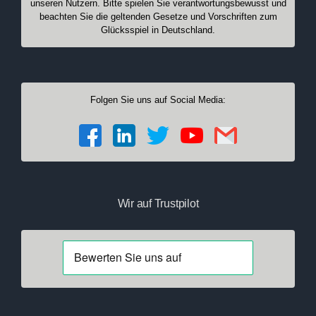
unseren Nutzern. Bitte spielen Sie verantwortungsbewusst und
beachten Sie die geltenden Gesetze und Vorschriften zum
Glücksspiel in Deutschland.
Folgen Sie uns auf Social Media:
Wir auf Trustpilot