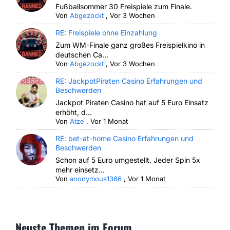
Fußballsommer 30 Freispiele zum Finale.
Von
Abgezockt
,
Vor 3 Wochen
RE: Freispiele ohne Einzahlung
Zum WM-Finale ganz großes Freispielkino in
deutschen Ca...
Von
Abgezockt
,
Vor 3 Wochen
RE: JackpotPiraten Casino Erfahrungen und
Beschwerden
Jackpot Piraten Casino hat auf 5 Euro Einsatz
erhöht, d...
Von
Atze
,
Vor 1 Monat
RE: bet-at-home Casino Erfahrungen und
Beschwerden
Schon auf 5 Euro umgestellt. Jeder Spin 5x
mehr einsetz...
Von
anonymous1366
,
Vor 1 Monat
Neuste Themen im Forum