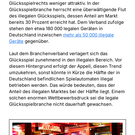
Glücksspielrechts weniger attraktiv. In der
Glücksspielbranche herrscht eine überwältigende Flut
des illegalen Glücksspiels, dessen Anteil am Markt
bereits 30 Prozent erreicht hat. Dem Verband zufolge
stehen den etwa 180 000 legalen Geräten in
Deutschland inzwischen
mehr als 50 000 illegale
Geräte
gegenüber.
Laut dem Branchenverband verlagert sich das
Glücksspiel zunehmend in den illegalen Bereich. Vor
diesem Hintergrund erfolgt der Appell, diesen Trend
umzukehren, sonst könnte in Kürze die Hälfte der in
Deutschland befindlichen Spielautomaten illegal
betrieben werden. Das würde bedeuten, dass der
Anteil des illegalen Marktes bei der Hälfte liegt. Einem
solchen enormen Wettbewerbsdruck sei die legale
Glücksspielbranche nicht dauerhaft gewachsen.