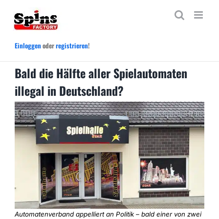
Zum
Inhalt
springen
Einloggen
oder
registrieren
!
Bald die Hälfte aller Spielautomaten
illegal in Deutschland?
Automatenverband appelliert an Politik – bald einer von zwei