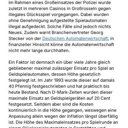
Im Rahmen eines Großeinsatzes der Polizei wurde
zuletzt in mehreren Casinos in Großrosseln gegen
illegales Glücksspiel vorgegangen. Dabei wurden
ohne Genehmigung aufgestellte Spielautomaten
illegal aufgedeckt. Solche Fälle sind jedoch nichts
Neues. Zudem warnt Branchenvertreter Georg
Stecker von der
Deutschen Automatenwirtschaft
, in
finanzieller Hinsicht könne die Automatenwirtschaft
nicht mehr lange durchhalten.
Ein Faktor ist demnach ein über viele Jahre gleich
gebliebener maximal zulässiger Einsatz pro Spiel an
Geldspielautomaten, dessen Höhe gesetzlich
festgelegt ist. Im Jahr 1993 wurde dieser auf damals
40 Pfennig festgeschrieben und hat praktisch bis
heute Bestand. Nach D-Mark-Zeiten wurden dieser
maximale Einsatz an Geldspielgeräten auf 20 Cent
festgesetzt. Seitdem aber sind die Kosten
kontinuierlich in die Höhe gegangen, weswegen eine
Anpassung allein wegen der Inflation längst überfällig
ist. Die Höhe des Maximaleinsatzes pro Spielrunde an