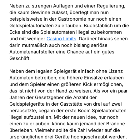
Neben zu strengen Auflagen und einer Regulierung,
die kaum Gewinne zulässt, überlegt man nun
beispielsweise in der Gastronomie nur noch einen
Geldspielautomaten zu erlauben. Buchstäblich um die
Ecke sind die Spielautomaten illegal zu bekommen
und mit weniger
Casino Limits
. Darüber hinaus sehen
darin mutmaßlich auch noch bislang seriöse
Automatenaufsteller eine Chance auf ein gutes
Geschäft.
Neben dem legalen Spielgerät einfach ohne Lizenz
Automaten betreiben, die höhere Einsätze erlauben
und dem Spieler einen größeren Kick ermöglichen,
das ist nicht von der Hand zu weisen. Als vor ein paar
Jahren der Gesetzgeber die Anzahl der
Geldspielgeräte in der Gaststätte von drei auf zwei
herabsetzte, begann der erste Boom Spielautomaten
illegal aufzustellen. Mit der neuen Idee, nur noch
einen zu erlauben, könne kaum jemand der Branche
überleben. Vielmehr sollte die Zahl wieder auf die
ursprünglichen drei Geräte hochgeschraubt werden.