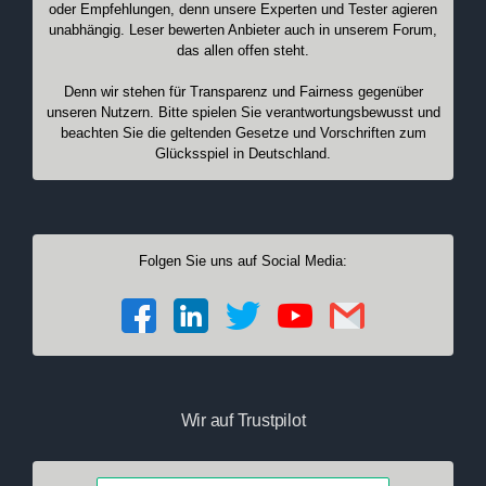
oder Empfehlungen, denn unsere Experten und Tester agieren
unabhängig. Leser bewerten Anbieter auch in unserem Forum,
das allen offen steht.
Denn wir stehen für Transparenz und Fairness gegenüber
unseren Nutzern. Bitte spielen Sie verantwortungsbewusst und
beachten Sie die geltenden Gesetze und Vorschriften zum
Glücksspiel in Deutschland.
Folgen Sie uns auf Social Media:
Wir auf Trustpilot