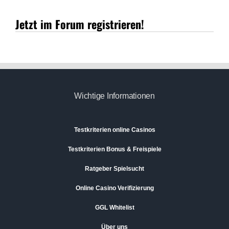
Jetzt im Forum registrieren!
Wichtige Informationen
Testkriterien online Casinos
Testkriterien Bonus & Freispiele
Ratgeber Spielsucht
Online Casino Verifizierung
GGL Whitelist
Über uns