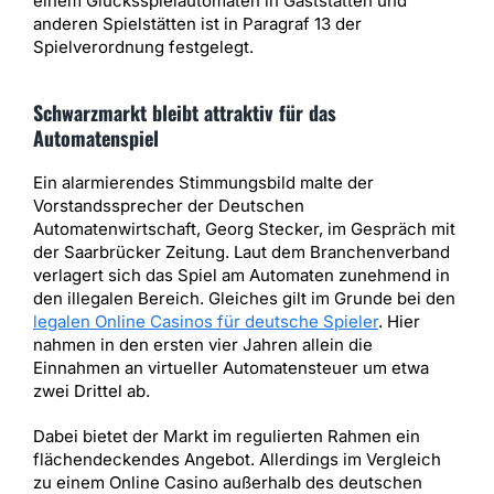
einem Glücksspielautomaten in Gaststätten und
anderen Spielstätten ist in Paragraf 13 der
Spielverordnung festgelegt.
Schwarzmarkt bleibt attraktiv für das
Automatenspiel
Ein alarmierendes Stimmungsbild malte der
Vorstandssprecher der Deutschen
Automatenwirtschaft, Georg Stecker, im Gespräch mit
der Saarbrücker Zeitung. Laut dem Branchenverband
verlagert sich das Spiel am Automaten zunehmend in
den illegalen Bereich. Gleiches gilt im Grunde bei den
legalen Online Casinos für deutsche Spieler
. Hier
nahmen in den ersten vier Jahren allein die
Einnahmen an virtueller Automatensteuer um etwa
zwei Drittel ab.
Dabei bietet der Markt im regulierten Rahmen ein
flächendeckendes Angebot. Allerdings im Vergleich
zu einem Online Casino außerhalb des deutschen