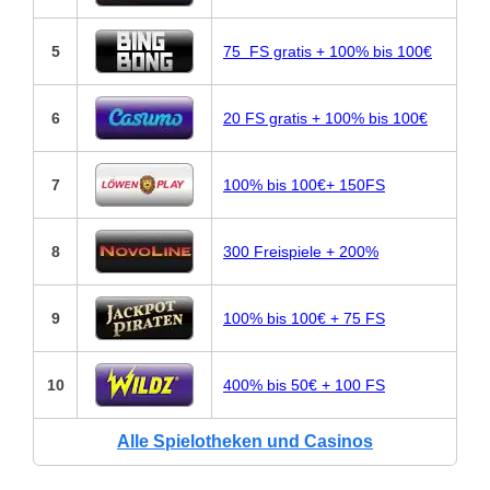
5
75 FS gratis + 100% bis 100€
6
20 FS gratis + 100% bis 100€
7
100% bis 100€+ 150FS
8
300 Freispiele + 200%
9
100% bis 100€ + 75 FS
10
400% bis 50€ + 100 FS
Alle Spielotheken und Casinos