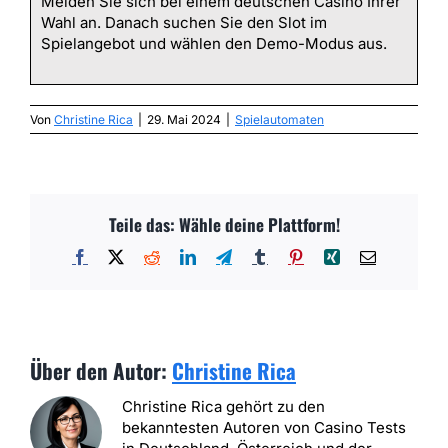
Melden Sie sich bei einem deutschen Casino Ihrer
Wahl an. Danach suchen Sie den Slot im
Spielangebot und wählen den Demo-Modus aus.
Von
Christine Rica
|
29. Mai 2024
|
Spielautomaten
Teile das: Wähle deine Plattform!
Facebook
X
Reddit
LinkedIn
Telegram
Tumblr
Pinterest
Xing
E-
Mail
Über den Autor:
Christine Rica
Christine Rica gehört zu den
bekanntesten Autoren von Casino Tests