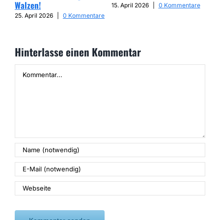
Walzen!
15. April 2026
|
0 Kommentare
25. April 2026
|
0 Kommentare
Hinterlasse einen Kommentar
Kommentar