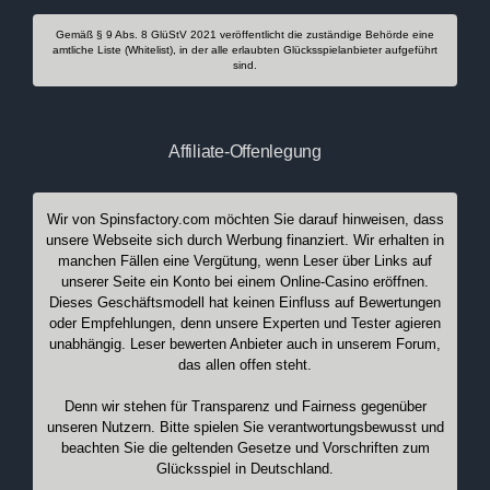
Gemäß § 9 Abs. 8 GlüStV 2021 veröffentlicht die zuständige Behörde eine
amtliche Liste (Whitelist), in der alle erlaubten Glücksspielanbieter aufgeführt
sind.
Affiliate-Offenlegung
Wir von Spinsfactory.com möchten Sie darauf hinweisen, dass
unsere Webseite sich durch Werbung finanziert. Wir erhalten in
manchen Fällen eine Vergütung, wenn Leser über Links auf
unserer Seite ein Konto bei einem Online-Casino eröffnen.
Dieses Geschäftsmodell hat keinen Einfluss auf Bewertungen
oder Empfehlungen, denn unsere Experten und Tester agieren
unabhängig. Leser bewerten Anbieter auch in unserem Forum,
das allen offen steht.
Denn wir stehen für Transparenz und Fairness gegenüber
unseren Nutzern. Bitte spielen Sie verantwortungsbewusst und
beachten Sie die geltenden Gesetze und Vorschriften zum
Glücksspiel in Deutschland.