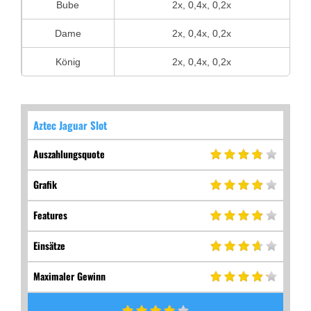
Bube
2x, 0,4x, 0,2x
Dame
2x, 0,4x, 0,2x
König
2x, 0,4x, 0,2x
Aztec Jaguar Slot
Auszahlungsquote
Grafik
Features
Einsätze
Maximaler Gewinn