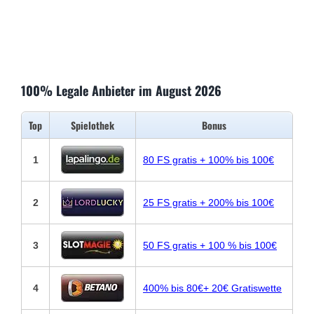
100% Legale Anbieter im August 2026
Top
Spielothek
Bonus
1
80 FS gratis + 100% bis 100€
2
25 FS gratis + 200% bis 100€
3
50 FS gratis + 100 % bis 100€
4
400% bis 80€+ 20€ Gratiswette