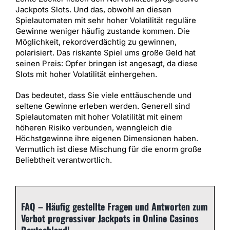
Jackpots Slots. Und das, obwohl an diesen
Spielautomaten mit sehr hoher Volatilität reguläre
Gewinne weniger häufig zustande kommen. Die
Möglichkeit, rekordverdächtig zu gewinnen,
polarisiert. Das riskante Spiel ums große Geld hat
seinen Preis: Opfer bringen ist angesagt, da diese
Slots mit hoher Volatilität einhergehen.
Das bedeutet, dass Sie viele enttäuschende und
seltene Gewinne erleben werden. Generell sind
Spielautomaten mit hoher Volatilität mit einem
höheren Risiko verbunden, wenngleich die
Höchstgewinne ihre eigenen Dimensionen haben.
Vermutlich ist diese Mischung für die enorm große
Beliebtheit verantwortlich.
FAQ – Häufig gestellte Fragen und Antworten zum
Verbot progressiver Jackpots in Online Casinos