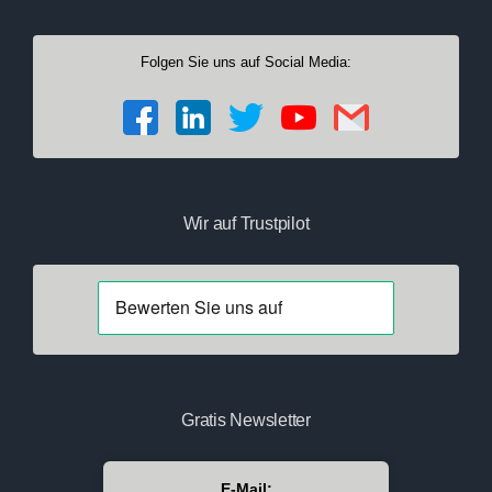
Folgen Sie uns auf Social Media:
Wir auf Trustpilot
Gratis Newsletter
E-Mail: