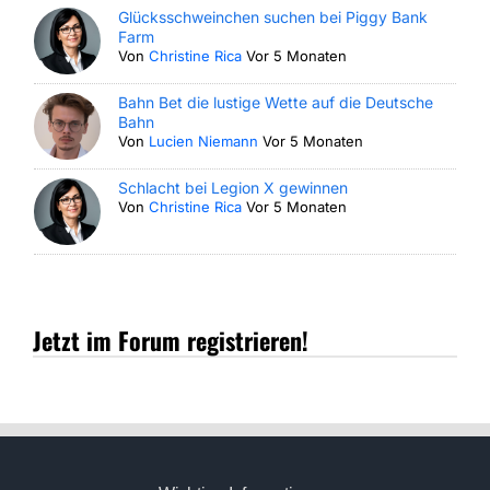
Glücksschweinchen suchen bei Piggy Bank
Farm
Von
Christine Rica
Vor 5 Monaten
Bahn Bet die lustige Wette auf die Deutsche
Bahn
Von
Lucien Niemann
Vor 5 Monaten
Schlacht bei Legion X gewinnen
Von
Christine Rica
Vor 5 Monaten
Jetzt im Forum registrieren!