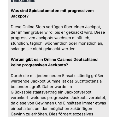
Deutschland!
Was sind Spielautomaten mit progressivem
Jackpot?
Diese Online Slots verfügen über einen Jackpot,
der immer größer wird, bis er geknackt wird. Diese
progressiven Jackpots wachsen minütlich,
stündlich, täglich, wöchentlich oder monatlich an,
solange sie nicht geknackt werden.
Warum gibt es in Online Casinos Deutschland
keine progressiven Jackpots?
Durch die mit jedem neuen Einsatz ständig größer
werdende Jackpot Summe ist das Suchtpotenzial
besonders groß. Daher wurde im
Glücksspielstaatsvertrag ein Jackpotverbot
verankert, welches progressive Jackpots verbietet,
da diese von Gewinnen und Einsätzen immer etwas
einbehalten, um den möglichen zukünftigen
Gewinn zu erhöhen. Dies fördert exzessives