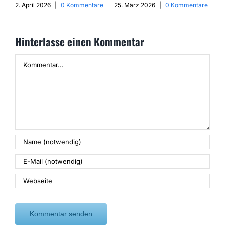
kom
2. April 2026
|
0 Kommentare
25. März 2026
|
0 Kommentare
12. 
Hinterlasse einen Kommentar
Kommentar