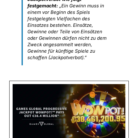
festgemacht:
„Ein Gewinn muss in
einem vor Beginn des Spiels
festgelegten Vielfachen des
Einsatzes bestehen. Einsätze,
Gewinne oder Teile von Einsätzen
oder Gewinnen dürfen nicht zu dem
Zweck angesammelt werden,
Gewinne für künftige Spiele zu
schaffen (Jackpotverbot).”