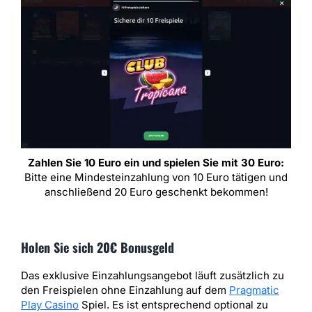
Zahlen Sie 10 Euro ein und spielen Sie mit 30 Euro:
Bitte eine Mindesteinzahlung von 10 Euro tätigen und
anschließend 20 Euro geschenkt bekommen!
Holen Sie sich 20€ Bonusgeld
Das exklusive Einzahlungsangebot läuft zusätzlich zu
den Freispielen ohne Einzahlung auf dem
Pragmatic
Play Casino
Spiel. Es ist entsprechend optional zu