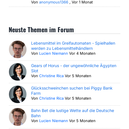
Von
anonymous1366
,
Vor 1 Monat
Neuste Themen im Forum
Lebensmittel im Greifautomaten - Spielhallen
werden zu Lebensmittelhändlern
Von
Lucien Niemann
Vor 4 Monaten
Gears of Horus - der ungewöhnliche Ägypten
Slot
Von
Christine Rica
Vor 5 Monaten
Glücksschweinchen suchen bei Piggy Bank
Farm
Von
Christine Rica
Vor 5 Monaten
Bahn Bet die lustige Wette auf die Deutsche
Bahn
Von
Lucien Niemann
Vor 5 Monaten