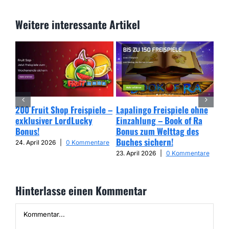
Weitere interessante Artikel
200 Fruit Shop Freispiele –
Lapalingo Freispiele ohne
Net
exklusiver LordLucky
Einzahlung – Book of Ra
fun
Bonus!
Bonus zum Welttag des
Daz
Buches sichern!
24. April 2026
|
0 Kommentare
19. 
23. April 2026
|
0 Kommentare
Hinterlasse einen Kommentar
Kommentar