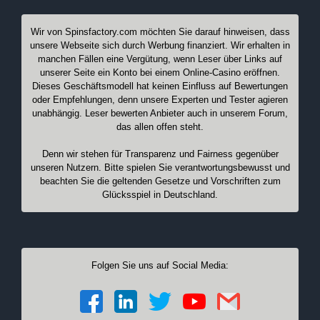
Wir von Spinsfactory.com möchten Sie darauf hinweisen, dass
unsere Webseite sich durch Werbung finanziert. Wir erhalten in
manchen Fällen eine Vergütung, wenn Leser über Links auf
unserer Seite ein Konto bei einem Online-Casino eröffnen.
Dieses Geschäftsmodell hat keinen Einfluss auf Bewertungen
oder Empfehlungen, denn unsere Experten und Tester agieren
unabhängig. Leser bewerten Anbieter auch in unserem Forum,
das allen offen steht.
Denn wir stehen für Transparenz und Fairness gegenüber
unseren Nutzern. Bitte spielen Sie verantwortungsbewusst und
beachten Sie die geltenden Gesetze und Vorschriften zum
Glücksspiel in Deutschland.
Folgen Sie uns auf Social Media: