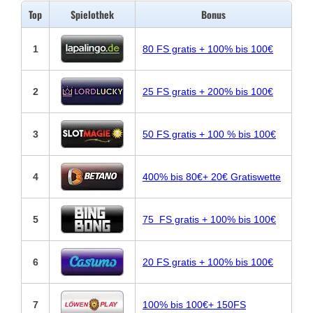
Top
Spielothek
Bonus
1
80 FS gratis + 100% bis 100€
2
25 FS gratis + 200% bis 100€
3
50 FS gratis + 100 % bis 100€
4
400% bis 80€+ 20€ Gratiswette
5
75 FS gratis + 100% bis 100€
6
20 FS gratis + 100% bis 100€
7
100% bis 100€+ 150FS