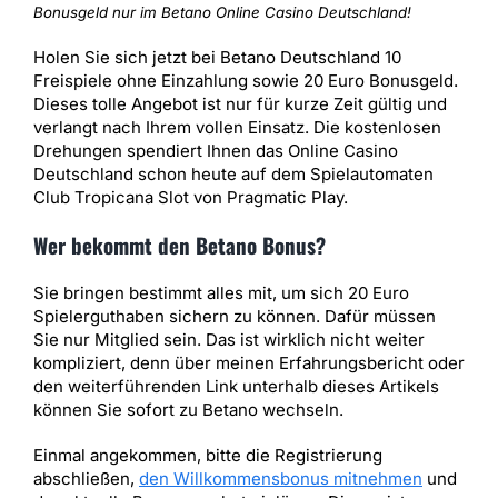
Bonusgeld nur im Betano Online Casino Deutschland!
Holen Sie sich jetzt bei Betano Deutschland 10
Freispiele ohne Einzahlung sowie 20 Euro Bonusgeld.
Dieses tolle Angebot ist nur für kurze Zeit gültig und
verlangt nach Ihrem vollen Einsatz. Die kostenlosen
Drehungen spendiert Ihnen das Online Casino
Deutschland schon heute auf dem Spielautomaten
Club Tropicana Slot von Pragmatic Play.
Wer bekommt den Betano Bonus?
Sie bringen bestimmt alles mit, um sich 20 Euro
Spielerguthaben sichern zu können. Dafür müssen
Sie nur Mitglied sein. Das ist wirklich nicht weiter
kompliziert, denn über meinen Erfahrungsbericht oder
den weiterführenden Link unterhalb dieses Artikels
können Sie sofort zu Betano wechseln.
Einmal angekommen, bitte die Registrierung
abschließen,
den Willkommensbonus mitnehmen
und