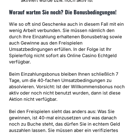
aktiviert wurde bzw. noch aktiv ist
Worauf warten Sie noch? Die Bonusbedingungen!
Wie so oft sind Geschenke auch in diesem Fall mit ein
wenig Arbeit verbunden. Sie müssen nämlich den
durch Ihre Einzahlung erhaltenen Bonusbetrag sowie
auch Gewinne aus den Freispielen
Umsatzbedingungen erfüllen. In der Folge ist Ihr
Spielerfolg nicht sofort als Online Casino Echtgeld
verfügbar.
Beim Einzahlungsbonus bleiben Ihnen schließlich 7
Tage, um die 40-fachen Umsatzbedingungen zu
absolvieren. Vorsicht: Ist der Willkommensbonus noch
aktiv oder noch nicht benutzt wurden, dann ist diese
Aktion nicht verfügbar.
Bei den Freispielen sieht das anders aus: Was Sie
gewinnen, ist 40-mal einzusetzen und was danach
noch zu Buche steht, das dürfen Sie in echtem Geld
auszahlen lassen. Sie müssen aber ein verifiziertes