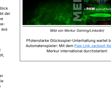
Blick
bt der
ve
ne-
l aus
(Bild von Merkur Gaming/Linkedin)
Pfotenstarke Glücksspiel-Unterhaltung wartet b
Automatenspieler: Mit dem
Paw Link Jackpot-K
c
Merkur international durchstarten!
bt,
er
ie
e