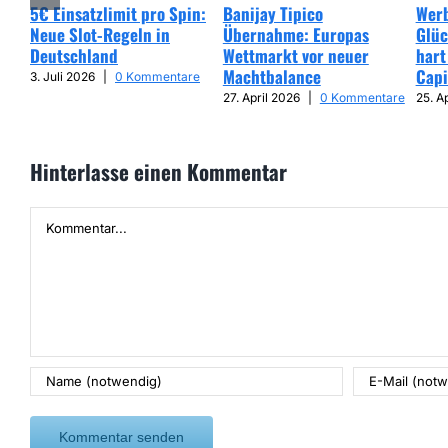
5€ Einsatzlimit pro Spin:
Banijay Tipico
Werb
Neue Slot-Regeln in
Übernahme: Europas
Glüc
Deutschland
Wettmarkt vor neuer
hart
Machtbalance
Capi
3. Juli 2026
|
0 Kommentare
27. April 2026
|
0 Kommentare
25. A
Hinterlasse einen Kommentar
Kommentar