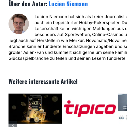
Über den Autor:
Lucien Niemann
Lucien Niemann hat sich als freier Journalist a
auch ein begeisterter Hobby-Pokerspieler. D
Leserschaft keine wichtigen Meldungen aus d
besonders auf Sportwetten, Online-Casinos u
liegt auch auf Herstellern wie Merkur, Novomatic/Novoline
Branche kann er fundierte Einschätzungen abgeben und sei
großer Asien-Fan und kümmert sich gerne um seine Familie.
Glücksspielbranche zu teilen und seinen Lesern fundierte 
Weitere interessante Artikel