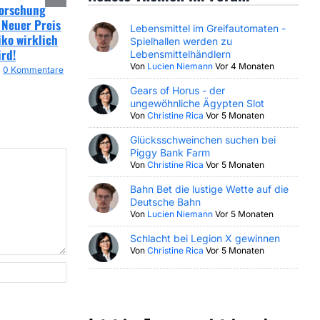
Forschung
EuGH Online Glücksspiel
GAMOMAT Digital
 Neuer Preis
Urteil sorgt für Klarheit
Champion 2026: Hattr
Lebensmittel im Greifautomaten -
iko wirklich
bei Rückerstattungen!
unterstreicht digitale
Spielhallen werden zu
ird!
Dominanz!
Lebensmittelhändlern
20. April 2026
|
0 Kommentare
Von
Lucien Niemann
Vor 4 Monaten
0 Kommentare
15. April 2026
|
0 Kommen
Gears of Horus - der
ungewöhnliche Ägypten Slot
Von
Christine Rica
Vor 5 Monaten
Glücksschweinchen suchen bei
Piggy Bank Farm
Von
Christine Rica
Vor 5 Monaten
Bahn Bet die lustige Wette auf die
Deutsche Bahn
Von
Lucien Niemann
Vor 5 Monaten
Schlacht bei Legion X gewinnen
Von
Christine Rica
Vor 5 Monaten