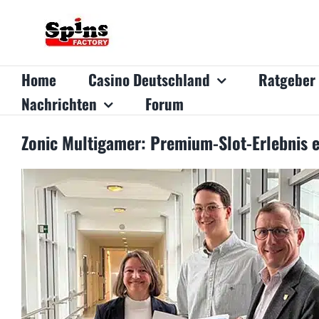
Zum
Inhalt
springen
Home
Casino Deutschland
Ratgeber
Nachrichten
Forum
Zonic Multigamer: Premium-Slot-Erlebnis 