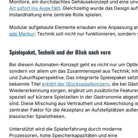
Monitore, ein durchdachtes Gehäusekonzept und eine unv
Art sofort ins Auge fällt
. Gleichzeitig wurde das Design au
Instandhaltung eine zentrale Rolle spielen.
Modular aufgebaute Elemente erlauben eine Anpassung an 
adp Merkur
: Technik soll nicht nur funktionieren, sondern
Spielepaket, Technik und der Blick nach vorn
Bei diesem Automaten-Konzept geht es nicht nur um Optik
sondern vor allem um das Zusammenspiel aus Technik, Inh
und Zukunftsperspektive. Das integrierte Spielepaket setzt
bekannte Titel
erklärt der Glücksspielkonzern
, die bei Gäs
Wiedererkennung sorgen, ergänzt um zusätzliche Features
speziell auf kürzere Spielzeiten in der Gastronomie abges
sind. Diese Mischung aus Vertrautheit und Abwechslung is
zentraler Faktor für die Akzeptanz an Aufstellplätzen auße
klassischer Spielotheken.
Unterstützt wird die Spielerfahrung durch moderne
Prozessoren, hohe Speicherkapazitäten und eine