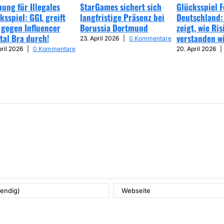
ung für Illegales
StarGames sichert sich
Glücksspiel 
ksspiel: GGL greift
langfristige Präsenz bei
Deutschland:
 gegen Influencer
Borussia Dortmund
zeigt, wie Ris
tal Bra durch!
verstanden w
23. April 2026
|
0 Kommentare
pril 2026
|
0 Kommentare
20. April 2026
|