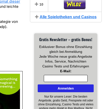
omat dieser
10
und leichte
Alle Spielotheken und Casinos
ategie von
adp).
Gratis Newsletter – gratis Bonus!
Exklusiver Bonus ohne Einzahlung
gleich bei Anmeldung
Jede Woche neue gratis Angebote
Infos, Service, Nachrichten
Casino Tests und Erfahrungen
E-Mail:
Nur für unsere Leser: Die besten
Angebote, gratis Geld, Freispiele mit oder
ohne Einzahlung, Casino Tests und vieles
andere mehr direkt in Ihre Mailbox. Nicht