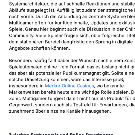
Systemarchitektur, die auf schnelle Reaktionen und stabile
Abläufe ausgelegt ist. Auffällig ist zudem der strategische 
nach vorne. Durch die Anbindung an zentrale Systeme blei
Multigamer offen für künftige Inhalte, Updates und exklusi
Spiele. Genau hier beginnt auch die Diskussion in der Onli
Community. Viele Spieler fragen sich, ob erfolgreiche Tite
dem stationären Bereich langfristig den Sprung in digitale
Angebote schaffen könnten.
Besonders häufig fällt dabei der Wunsch nach einem Zoni
Spielautomaten online – ein Format, das es bislang nicht gi
das aber als potenzieller Publikumsmagnet gilt. Sollte eine
solche Umsetzung kommen, wäre das Interesse groß,
insbesondere in
Merkur Online Casinos
, wo bekannte
Markenwelten bereits heute eine wichtige Rolle spielen. D
Zonic Multigamer fungiert damit nicht nur als Produkt für d
Gegenwart, sondern auch als Testfeld für Erwartungen, di
zunehmend über einzelne Kanäle hinausgehen.
Zwischen Gastronomie und Online-Erwartungen