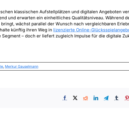
ischen klassischen Aufstellplätzen und digitalen Angeboten ve
nd und erwarten ein einheitliches Qualitätsniveau. Während d
bringt, wächst parallel der Wunsch nach vergleichbaren Erleb
halte künftig ihren Weg in
lizenzierte Online-Glücksspielangeb
e Segment – doch er liefert zugleich Impulse für die digitale Zu
le
,
Merkur Gauselmann
Facebook
X
Reddit
LinkedIn
Telegram
Tumb