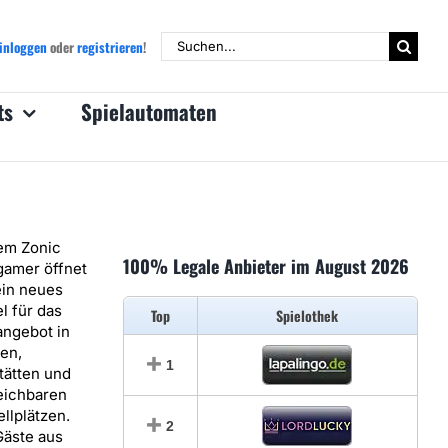
Suche
inloggen
oder
registrieren
!
nach:
ts
Spielautomaten
em Zonic
100% Legale Anbieter im August 2026
gamer öffnet
ein neues
el für das
Top
Spielothek
angebot in
en,
1
tätten und
eichbaren
ellplätzen.
2
äste aus