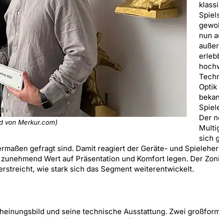
klass
Spiel
gewoh
nun 
außer
erleb
hochw
Techn
Optik
beka
Spiel
Der 
ld von Merkur.com)
Multi
sich 
rmaßen gefragt sind. Damit reagiert der Geräte- und Spieleher
e zunehmend Wert auf Präsentation und Komfort legen. Der Zon
erstreicht, wie stark sich das Segment weiterentwickelt.
cheinungsbild und seine technische Ausstattung. Zwei großfor