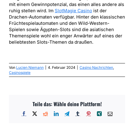
mit einem Gewinnpotenzial, das einen alles andere als
ruhig stellen wird. Im
SlotMagie Casino
ist der
Drachen-Automaten verfügbar. Hinter den klassischen
Früchtespielautomaten und den Wild-Western-
Spielen sowie Ägypten-Slots sind die asiatischen
Themenspiele wohl ein enger Anwärter auf eines der
beliebtesten Slots-Themen da draußen.
Von
Lucien Niemann
|
4. Februar 2024
|
Casino Nachrichten
,
Casinospiele
Teile das: Wähle deine Plattform!
Facebook
X
Reddit
LinkedIn
Telegram
Tumblr
Pinterest
Xing
E-
Mail