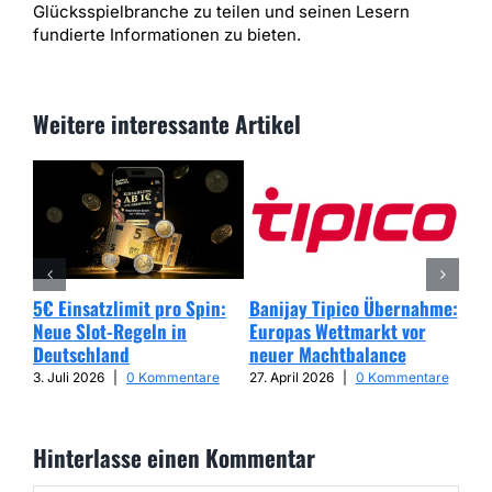
Glücksspielbranche zu teilen und seinen Lesern
fundierte Informationen zu bieten.
Weitere interessante Artikel
5€ Einsatzlimit pro Spin:
Banijay Tipico Übernahme:
Wer
Neue Slot-Regeln in
Europas Wettmarkt vor
Glü
Deutschland
neuer Machtbalance
har
Cap
3. Juli 2026
|
0 Kommentare
27. April 2026
|
0 Kommentare
25. 
Hinterlasse einen Kommentar