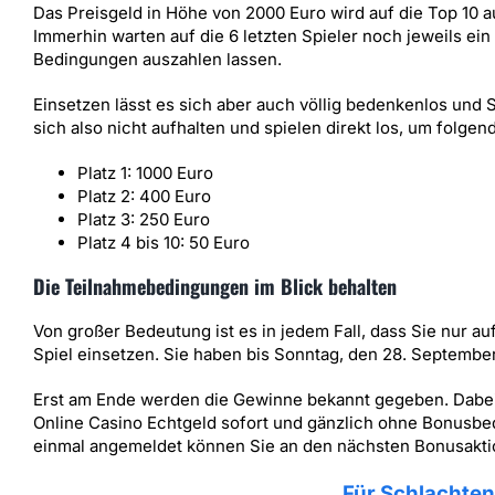
Das Preisgeld in Höhe von 2000 Euro wird auf die Top 10 a
Immerhin warten auf die 6 letzten Spieler noch jeweils e
Bedingungen auszahlen lassen.
Einsetzen lässt es sich aber auch völlig bedenkenlos und
sich also nicht aufhalten und spielen direkt los, um folge
Platz 1: 1000 Euro
Platz 2: 400 Euro
Platz 3: 250 Euro
Platz 4 bis 10: 50 Euro
Die Teilnahmebedingungen im Blick behalten
Von großer Bedeutung ist es in jedem Fall, dass Sie nur a
Spiel einsetzen. Sie haben bis Sonntag, den 28. Septembe
Erst am Ende werden die Gewinne bekannt gegeben. Dabei m
Online Casino Echtgeld sofort und gänzlich ohne Bonusbe
einmal angemeldet können Sie an den nächsten Bonusakt
Für Schlachten