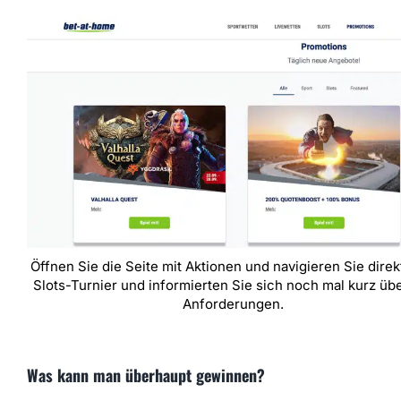
Öffnen Sie die Seite mit Aktionen und navigieren Sie dire
Slots-Turnier und informierten Sie sich noch mal kurz übe
Anforderungen.
Was kann man überhaupt gewinnen?