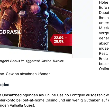
Höhe
Euro 
Dabe
Ihnen
unter
Missi
vorge
denen
absc
müsse
Rest,
Ende 
tgeld-Bonus im Yggdrasil Casino Turnier!
beso
Onlin
sino-Gewinn absahnen können.
ielen
ohne Umsatzbedingungen als Online Casino Echtgeld ausgezahlt 
pielerkonto bei bet-at-home Casino und ein wenig Guthaben auf 
nden Valhalla Quest.