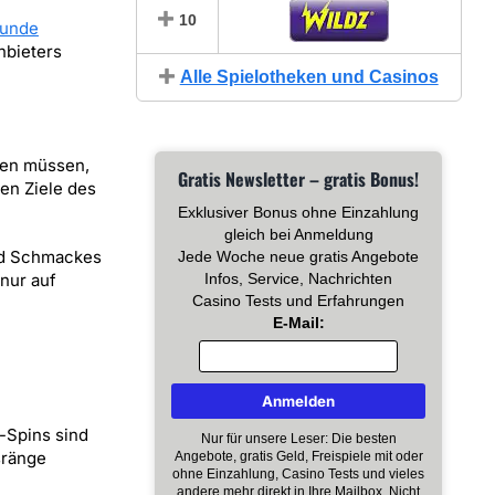
10
kunde
nbieters
Alle Spielotheken und Casinos
hen müssen,
Gratis Newsletter – gratis Bonus!
en Ziele des
Exklusiver Bonus ohne Einzahlung
gleich bei Anmeldung
end Schmackes
Jede Woche neue gratis Angebote
 nur auf
Infos, Service, Nachrichten
Casino Tests und Erfahrungen
E-Mail:
-Spins sind
Nur für unsere Leser: Die besten
sränge
Angebote, gratis Geld, Freispiele mit oder
ohne Einzahlung, Casino Tests und vieles
andere mehr direkt in Ihre Mailbox. Nicht