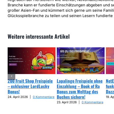
Branche kann er fundierte Einschätzungen abgeben und sei
großer Asien-Fan und kümmert sich gerne um seine Familie.
Glücksspielbranche zu teilen und seinen Lesern fundierte 
Weitere interessante Artikel
200 Fruit Shop Freispiele
Lapalingo Freispiele ohne
NetE
– exklusiver LordLucky
Einzahlung – Book of Ra
funk
Bonus!
Bonus zum Welttag des
Dazz
Buches sichern!
24. April 2026
|
0 Kommentare
19. A
23. April 2026
|
0 Kommentare