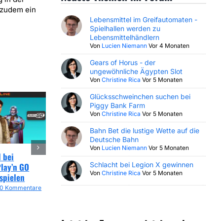
 zudem ein
Lebensmittel im Greifautomaten -
Spielhallen werden zu
Lebensmittelhändlern
Von
Lucien Niemann
Vor 4 Monaten
Gears of Horus - der
ungewöhnliche Ägypten Slot
Von
Christine Rica
Vor 5 Monaten
Glücksschweinchen suchen bei
Piggy Bank Farm
Von
Christine Rica
Vor 5 Monaten
Bahn Bet die lustige Wette auf die
Deutsche Bahn
Von
Lucien Niemann
Vor 5 Monaten
 bei
Jagen Sie Fat Rabbit
NOVOLINE.DE spendier
Schlacht bei Legion X gewinnen
lay’n GO
Freispiele bei Casumo!
Ostersonntag für Book
Von
Christine Rica
Vor 5 Monaten
ispielen
Ra Magie Freispiele o
9. April 2026
|
0 Kommentare
Einzahlung!
0 Kommentare
5. April 2026
|
0 Komment