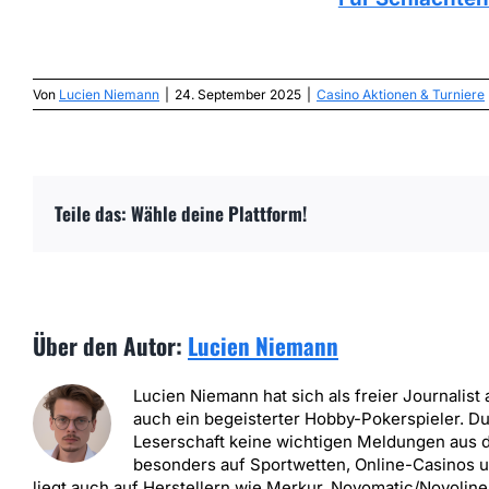
Von
Lucien Niemann
|
24. September 2025
|
Casino Aktionen & Turniere
Teile das: Wähle deine Plattform!
Über den Autor:
Lucien Niemann
Lucien Niemann hat sich als freier Journalist a
auch ein begeisterter Hobby-Pokerspieler. D
Leserschaft keine wichtigen Meldungen aus d
besonders auf Sportwetten, Online-Casinos u
liegt auch auf Herstellern wie Merkur, Novomatic/Novoline