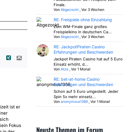
Finale.
Von
Abgezockt
,
Vor 3 Wochen
RE: Freispiele ohne Einzahlung
Zum WM-Finale ganz großes
Freispielkino in deutschen Ca...
Von
Abgezockt
,
Vor 3 Wochen
RE: JackpotPiraten Casino
Erfahrungen und Beschwerden
lr
Pinterest
Xing
E-
Jackpot Piraten Casino hat auf 5 Euro
Mail
Einsatz erhöht, d...
Von
Atze
,
Vor 1 Monat
RE: bet-at-home Casino
Erfahrungen und Beschwerden
Schon auf 5 Euro umgestellt. Jeder
Spin 5x mehr einsetz...
Von
anonymous1366
,
Vor 1 Monat
zeit ist er
iner
sich
Sein Fokus
Neuste Themen im Forum
 in der