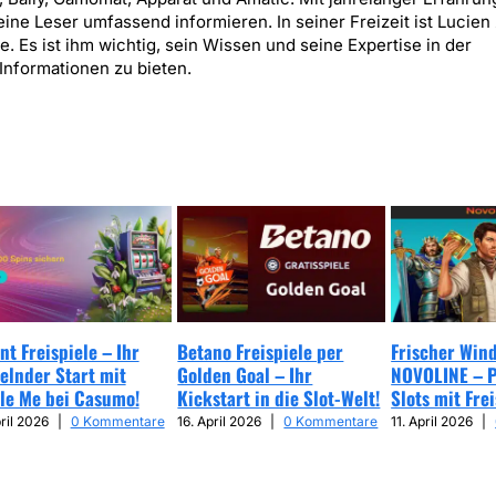
ne Leser umfassend informieren. In seiner Freizeit ist Lucien
 Es ist ihm wichtig, sein Wissen und seine Expertise in der
Informationen zu bieten.
nt Freispiele – Ihr
Betano Freispiele per
Frischer Wind
elnder Start mit
Golden Goal – Ihr
NOVOLINE – P
le Me bei Casumo!
Kickstart in die Slot-Welt!
Slots mit Fre
pril 2026
|
0 Kommentare
16. April 2026
|
0 Kommentare
11. April 2026
|