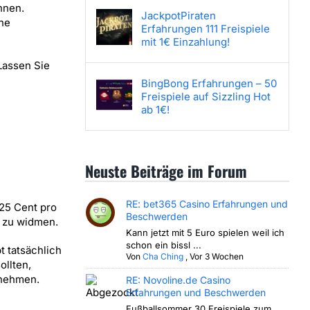
nnen.
JackpotPiraten
hne
Erfahrungen 111 Freispiele
mit 1€ Einzahlung!
Lassen Sie
BingBong Erfahrungen – 50
Freispiele auf Sizzling Hot
ab 1€!
Neuste Beiträge im Forum
RE: bet365 Casino Erfahrungen und
 25 Cent pro
Beschwerden
r zu widmen.
Kann jetzt mit 5 Euro spielen weil ich
schon ein bissl ...
 tatsächlich
Von
Cha Ching
,
Vor 3 Wochen
llten,
nehmen.
RE: Novoline.de Casino
Erfahrungen und Beschwerden
Fußballsommer 30 Freispiele zum