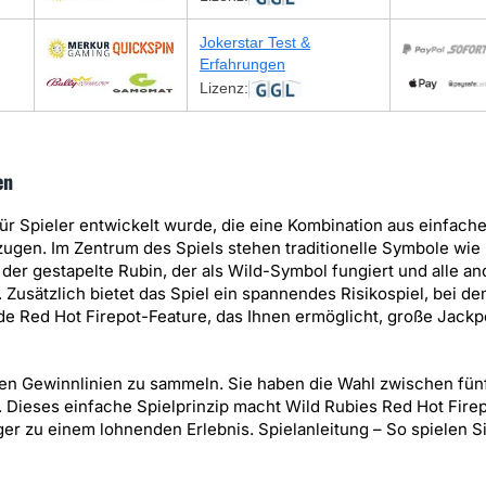
Jokerstar Test &
Erfahrungen
Lizenz:
en
 für Spieler entwickelt wurde, die eine Kombination aus einfache
gen. Im Zentrum des Spiels stehen traditionelle Symbole wie 
der gestapelte Rubin, der als Wild-Symbol fungiert und alle a
usätzlich bietet das Spiel ein spannendes Risikospiel, bei de
 Red Hot Firepot-Feature, das Ihnen ermöglicht, große Jackp
f den Gewinnlinien zu sammeln. Sie haben die Wahl zwischen fü
t. Dieses einfache Spielprinzip macht Wild Rubies Red Hot Firep
ger zu einem lohnenden Erlebnis. Spielanleitung – So spielen S