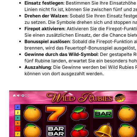
Einsatz festlegen
: Bestimmen Sie Ihre Einsatzhöhe 
Linien nicht fix ist, können Sie zwischen fünf und 
Drehen der Walzen
: Sobald Sie Ihren Einsatz fest
zu setzen. Die Symbole drehen sich und stoppen na
Firepot aktivieren
: Aktivieren Sie die Firepot-Funk
Sie einen zusätzlichen Einsatz, der die Chance bie
Bonusspiel auslösen
: Sobald die Firepot-Funktion a
brennen, wird das Feuertopf-Bonusspiel ausgelöst
Gewinne durch das Wild-Symbol
: Der gestapelte 
fünf Rubine landen, erwartet Sie ein besonders ho
Auszahlung
: Die Gewinne werden bei Wild Rubies 
können von dort ausgezahlt werden.