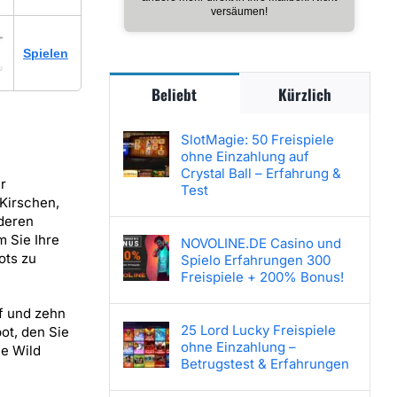
versäumen!
Spielen
Beliebt
Kürzlich
SlotMagie: 50 Freispiele
ohne Einzahlung auf
Crystal Ball – Erfahrung &
r
Test
Kirschen,
nderen
m Sie Ihre
NOVOLINE.DE Casino und
ots zu
Spielo Erfahrungen 300
Freispiele + 200% Bonus!
nf und zehn
25 Lord Lucky Freispiele
ot, den Sie
ohne Einzahlung –
ie Wild
Betrugstest & Erfahrungen