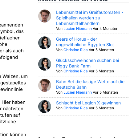
Lebensmittel im Greifautomaten -
Spielhallen werden zu
Lebensmittelhändlern
 spannenden
Von
Lucien Niemann
Vor 4 Monaten
ymbol, das
vielfachen
Gears of Horus - der
hohe
ungewöhnliche Ägypten Slot
Von
Christine Rica
Vor 5 Monaten
er als auch
hfolgend
Glücksschweinchen suchen bei
Piggy Bank Farm
Von
Christine Rica
Vor 5 Monaten
en Walzen, um
Bahn Bet die lustige Wette auf die
 gestapeltes
Deutsche Bahn
Gewinnlinie
Von
Lucien Niemann
Vor 5 Monaten
. Hier haben
Schlacht bei Legion X gewinnen
er nächsten
Von
Christine Rica
Vor 5 Monaten
Stufen auf
ätzliche
ktion können