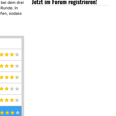
Jetzt im Forum registrieren!
 bei dem drei
-Runde. In
ufen, sodass