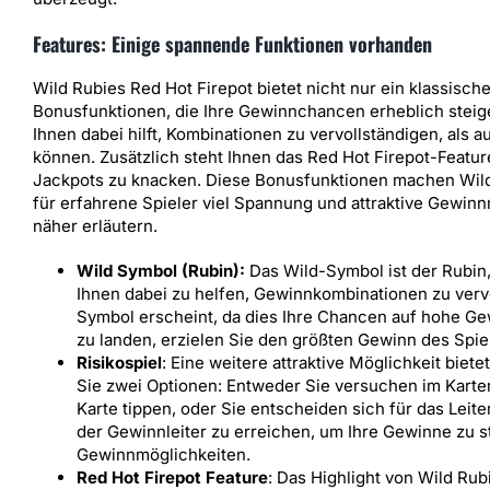
Features: Einige spannende Funktionen vorhanden
Wild Rubies Red Hot Firepot bietet nicht nur ein klassisc
Bonusfunktionen, die Ihre Gewinnchancen erheblich stei
Ihnen dabei hilft, Kombinationen zu vervollständigen, als 
können. Zusätzlich steht Ihnen das Red Hot Firepot-Featur
Jackpots zu knacken. Diese Bonusfunktionen machen Wild R
für erfahrene Spieler viel Spannung und attraktive Gewin
näher erläutern.
Wild Symbol (Rubin):
Das Wild-Symbol ist der Rubin,
Ihnen dabei zu helfen, Gewinnkombinationen zu verv
Symbol erscheint, da dies Ihre Chancen auf hohe Gew
zu landen, erzielen Sie den größten Gewinn des Spie
Risikospiel
: Eine weitere attraktive Möglichkeit biet
Sie zwei Optionen: Entweder Sie versuchen im Karten
Karte tippen, oder Sie entscheiden sich für das Leiter
der Gewinnleiter zu erreichen, um Ihre Gewinne zu s
Gewinnmöglichkeiten.
Red Hot Firepot Feature
: Das Highlight von Wild Rub