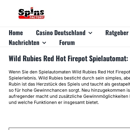
Zum
Inhalt
springen
Home
Casino Deutschland
Ratgeber
Nachrichten
Forum
Wild Rubies Red Hot Firepot Spielautomat:
Wenn Sie den Spielautomaten Wild Rubies Red Hot Firepot 
Spielerlebnis. Wild Rubies besticht durch sein simples, a
Rubin ist das Herzstück des Spiels und taucht als gestape
so für hohe Gewinnchancen sorgt. Neu hinzugekommen is
aufregender macht und zusätzliche Gewinnmöglichkeiten bi
und welche Funktionen er insgesamt bietet.