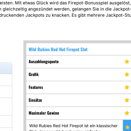
leisten. Mit etwas Glück wird das Firepot-Bonusspiel ausgelöst,
 gleichzeitig angezündet werden, gelangen Sie in die Jackpot
ndruckenden Jackpots zu knacken. Es gibt mehrere Jackpot-St
Wild Rubies Red Hot Firepot Slot
Auszahlungsquote
Grafik
Features
Einsätze
Maximaler Gewinn
Wild Rubies Red Hot Firepot ist ein klassischer