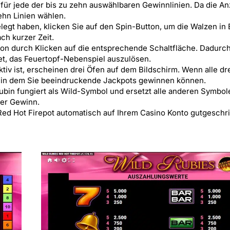
für jede der bis zu zehn auswählbaren Gewinnlinien. Da die An
zehn Linien wählen.
gelegt haben, klicken Sie auf den Spin-Button, um die Walzen i
ch kurzer Zeit.
tion durch Klicken auf die entsprechende Schaltfläche. Dadurch
tet, das Feuertopf-Nebenspiel auszulösen.
ktiv ist, erscheinen drei Öfen auf dem Bildschirm. Wenn alle dr
, in dem Sie beeindruckende Jackpots gewinnen können.
Rubin fungiert als Wild-Symbol und ersetzt alle anderen Symbo
her Gewinn.
Red Hot Firepot automatisch auf Ihrem Casino Konto gutgeschr