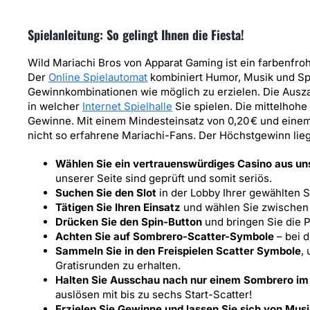
Spielanleitung: So gelingt Ihnen die Fiesta!
Wild Mariachi Bros von Apparat Gaming ist ein farbenfroh
Der
Online Spielautomat
kombiniert Humor, Musik und Span
Gewinnkombinationen wie möglich zu erzielen. Die Ausz
in welcher
Internet Spielhalle
Sie spielen. Die mittelhohe
Gewinne. Mit einem Mindesteinsatz von 0,20 € und einem
nicht so erfahrene Mariachi-Fans. Der Höchstgewinn liegt
Wählen Sie ein vertrauenswürdiges Casino aus uns
unserer Seite sind geprüft und somit seriös.
Suchen Sie den Slot
in der Lobby Ihrer gewählten S
Tätigen Sie Ihren Einsatz
und wählen Sie zwischen 0
Drücken Sie den Spin-Button
und bringen Sie die 
Achten Sie auf Sombrero-Scatter-Symbole
– bei d
Sammeln Sie in den Freispielen Scatter Symbole
,
Gratisrunden zu erhalten.
Halten Sie Ausschau nach nur einem Sombrero im 
auslösen mit bis zu sechs Start-Scatter!
Erzielen Sie Gewinne und lassen Sie sich von Mus