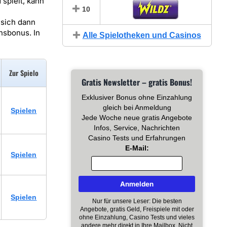
spielt, kann
10
 sich dann
nsbonus. In
Alle Spielotheken und Casinos
Zur Spielo
Gratis Newsletter – gratis Bonus!
Exklusiver Bonus ohne Einzahlung
gleich bei Anmeldung
Spielen
Jede Woche neue gratis Angebote
Infos, Service, Nachrichten
Casino Tests und Erfahrungen
E-Mail:
Spielen
Spielen
Nur für unsere Leser: Die besten
Angebote, gratis Geld, Freispiele mit oder
ohne Einzahlung, Casino Tests und vieles
andere mehr direkt in Ihre Mailbox. Nicht