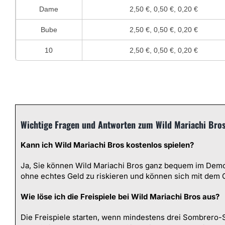
Dame
2,50 €, 0,50 €, 0,20 €
Bube
2,50 €, 0,50 €, 0,20 €
10
2,50 €, 0,50 €, 0,20 €
Wichtige Fragen und Antworten zum Wild Mariachi Bro
Kann ich Wild Mariachi Bros kostenlos spielen?
Ja, Sie können Wild Mariachi Bros ganz bequem im Demo-
ohne echtes Geld zu riskieren und können sich mit dem
Wie löse ich die Freispiele bei Wild Mariachi Bros aus?
Die Freispiele starten, wenn mindestens drei Sombrero-