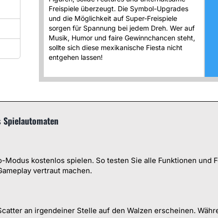
Freispiele überzeugt. Die Symbol-Upgrades
und die Möglichkeit auf Super-Freispiele
sorgen für Spannung bei jedem Dreh. Wer auf
Musik, Humor und faire Gewinnchancen steht,
sollte sich diese mexikanische Fiesta nicht
entgehen lassen!
s Spielautomaten
Modus kostenlos spielen. So testen Sie alle Funktionen und F
 Gameplay vertraut machen.
Scatter an irgendeiner Stelle auf den Walzen erscheinen. Währ