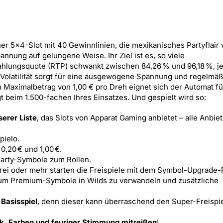
er 5×4-Slot mit 40 Gewinnlinien, die mexikanisches Partyflair 
nung auf gelungene Weise. Ihr Ziel ist es, so viele
ahlungsquote (RTP) schwankt zwischen 84,26 % und 96,18 %, j
 Volatilität sorgt für eine ausgewogene Spannung und regelmäß
 Maximalbetrag von 1,00 € pro Dreh eignet sich der Automat f
 beim 1.500-fachen Ihres Einsatzes. Und gespielt wird so:
erer Liste
, das Slots von Apparat Gaming anbietet – alle Anbiet
pielo.
,20 € und 1,00 €.
Party-Symbole zum Rollen.
rei oder mehr starten die Freispiele mit dem Symbol-Upgrade-
 um Premium-Symbole in Wilds zu verwandeln und zusätzliche
Basisspiel
, denn dieser kann überraschend den Super-Freisp
ik, Farben und feuriger Stimmung mitreißen
!