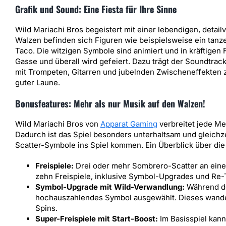
Grafik und Sound: Eine Fiesta für Ihre Sinne
Wild Mariachi Bros begeistert mit einer lebendigen, detail
Walzen befinden sich Figuren wie beispielsweise ein tanzen
Taco. Die witzigen Symbole sind animiert und in kräftigen 
Gasse und überall wird gefeiert. Dazu trägt der Soundtrac
mit Trompeten, Gitarren und jubelnden Zwischeneffekten zu
guter Laune.
Bonusfeatures: Mehr als nur Musik auf den Walzen!
Wild Mariachi Bros von
Apparat Gaming
verbreitet jede Me
Dadurch ist das Spiel besonders unterhaltsam und gleichzei
Scatter-Symbole ins Spiel kommen. Ein Überblick über die
Freispiele:
Drei oder mehr Sombrero-Scatter an einer 
zehn Freispiele, inklusive Symbol-Upgrades und Re-
Symbol-Upgrade mit Wild-Verwandlung:
Während de
hochauszahlendes Symbol ausgewählt. Dieses wandelt
Spins.
Super-Freispiele mit Start-Boost:
Im Basisspiel kann