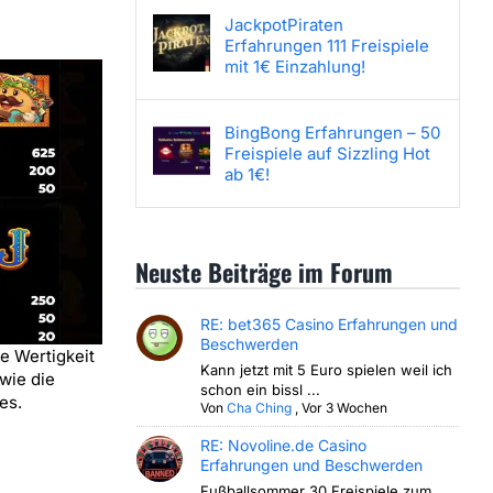
JackpotPiraten
Erfahrungen 111 Freispiele
mit 1€ Einzahlung!
BingBong Erfahrungen – 50
Freispiele auf Sizzling Hot
ab 1€!
Neuste Beiträge im Forum
RE: bet365 Casino Erfahrungen und
Beschwerden
ie Wertigkeit
Kann jetzt mit 5 Euro spielen weil ich
wie die
schon ein bissl ...
es.
Von
Cha Ching
,
Vor 3 Wochen
RE: Novoline.de Casino
Erfahrungen und Beschwerden
Fußballsommer 30 Freispiele zum