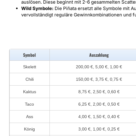
auslösen. Diese beginnt mit 2-6 gesammelten Scatte
Wild Symbole:
Die Piñata ersetzt alle Symbole mit 
vervollständigt reguläre Gewinnkombinationen und fun
Symbol
Auszahlung
Skelett
200,00 €, 5,00 €, 1,00 €
Chili
150,00 €, 3,75 €, 0,75 €
Kaktus
8,75 €, 2,50 €, 0,60 €
Taco
6,25 €, 2,00 €, 0,50 €
Ass
4,00 €, 1,50 €, 0,40 €
König
3,00 €, 1,00 €, 0,25 €