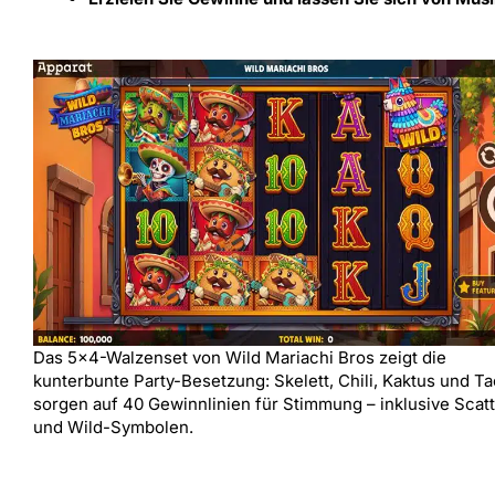
Das 5×4-Walzenset von Wild Mariachi Bros zeigt die
kunterbunte Party-Besetzung: Skelett, Chili, Kaktus und T
sorgen auf 40 Gewinnlinien für Stimmung – inklusive Scat
und Wild-Symbolen.