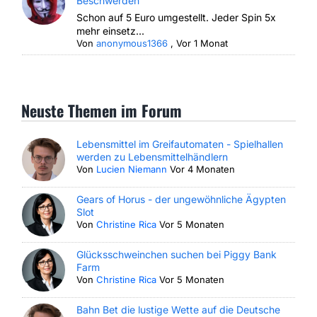
Beschwerden
Schon auf 5 Euro umgestellt. Jeder Spin 5x
mehr einsetz...
Von
anonymous1366
,
Vor 1 Monat
Neuste Themen im Forum
Lebensmittel im Greifautomaten - Spielhallen
werden zu Lebensmittelhändlern
Von
Lucien Niemann
Vor 4 Monaten
Gears of Horus - der ungewöhnliche Ägypten
Slot
Von
Christine Rica
Vor 5 Monaten
Glücksschweinchen suchen bei Piggy Bank
Farm
Von
Christine Rica
Vor 5 Monaten
Bahn Bet die lustige Wette auf die Deutsche