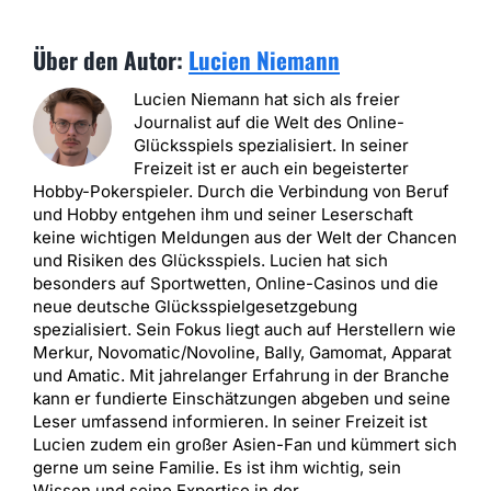
Über den Autor:
Lucien Niemann
Lucien Niemann hat sich als freier
Journalist auf die Welt des Online-
Glücksspiels spezialisiert. In seiner
Freizeit ist er auch ein begeisterter
Hobby-Pokerspieler. Durch die Verbindung von Beruf
und Hobby entgehen ihm und seiner Leserschaft
keine wichtigen Meldungen aus der Welt der Chancen
und Risiken des Glücksspiels. Lucien hat sich
besonders auf Sportwetten, Online-Casinos und die
neue deutsche Glücksspielgesetzgebung
spezialisiert. Sein Fokus liegt auch auf Herstellern wie
Merkur, Novomatic/Novoline, Bally, Gamomat, Apparat
und Amatic. Mit jahrelanger Erfahrung in der Branche
kann er fundierte Einschätzungen abgeben und seine
Leser umfassend informieren. In seiner Freizeit ist
Lucien zudem ein großer Asien-Fan und kümmert sich
gerne um seine Familie. Es ist ihm wichtig, sein
Wissen und seine Expertise in der