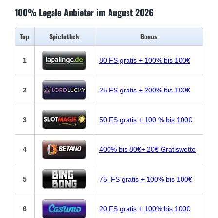
100% Legale Anbieter im August 2026
Top
Spielothek
Bonus
1
80 FS gratis + 100% bis 100€
2
25 FS gratis + 200% bis 100€
3
50 FS gratis + 100 % bis 100€
4
400% bis 80€+ 20€ Gratiswette
5
75 FS gratis + 100% bis 100€
6
20 FS gratis + 100% bis 100€