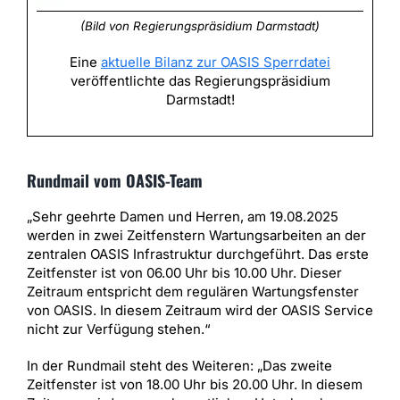
(Bild von Regierungspräsidium Darmstadt)
Eine
aktuelle Bilanz zur OASIS Sperrdatei
veröffentlichte das Regierungspräsidium
Darmstadt!
Rundmail vom OASIS-Team
„Sehr geehrte Damen und Herren, am 19.08.2025
werden in zwei Zeitfenstern Wartungsarbeiten an der
zentralen OASIS Infrastruktur durchgeführt. Das erste
Zeitfenster ist von 06.00 Uhr bis 10.00 Uhr. Dieser
Zeitraum entspricht dem regulären Wartungsfenster
von OASIS. In diesem Zeitraum wird der OASIS Service
nicht zur Verfügung stehen.“
In der Rundmail steht des Weiteren: „Das zweite
Zeitfenster ist von 18.00 Uhr bis 20.00 Uhr. In diesem