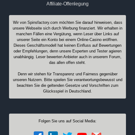
Affiliate-Offenlegung
Wir von Spinsfactory.com möchten Sie darauf hinweisen, dass
unsere Webseite sich durch Werbung finanziert. Wir erhalten in
manchen Fällen eine Vergütung, wenn Leser über Links auf
unserer Seite ein Konto bei einem Online-Casino eröffnen.
Dieses Geschäftsmodell hat keinen Einfluss auf Bewertungen
oder Empfehlungen, denn unsere Experten und Tester agieren
unabhängig. Leser bewerten Anbieter auch in unserem Forum,
das allen offen steht.
Denn wir stehen für Transparenz und Fairness gegenüber
unseren Nutzern. Bitte spielen Sie verantwortungsbewusst und
beachten Sie die geltenden Gesetze und Vorschriften zum
Glücksspiel in Deutschland.
Folgen Sie uns auf Social Media: