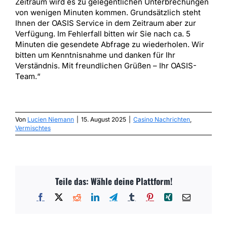
Zeitraum wird es zu gelegentlichen Unterbrechungen
von wenigen Minuten kommen. Grundsätzlich steht
Ihnen der OASIS Service in dem Zeitraum aber zur
Verfügung. Im Fehlerfall bitten wir Sie nach ca. 5
Minuten die gesendete Abfrage zu wiederholen. Wir
bitten um Kenntnisnahme und danken für Ihr
Verständnis. Mit freundlichen Grüßen – Ihr OASIS-
Team.“
Von
Lucien Niemann
|
15. August 2025
|
Casino Nachrichten
,
Vermischtes
Teile das: Wähle deine Plattform!
Facebook
X
Reddit
LinkedIn
Telegram
Tumblr
Pinterest
Xing
E-
Mail