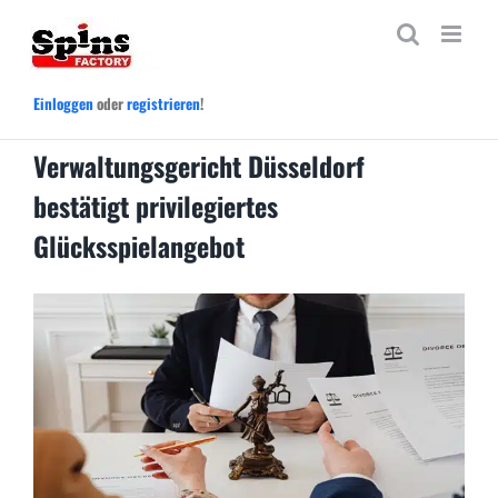
Zum
Inhalt
springen
Einloggen
oder
registrieren
!
Verwaltungsgericht Düsseldorf
bestätigt privilegiertes
Glücksspielangebot