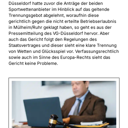
Düsseldorf hatte zuvor die Anträge der beiden
Sportwettenanbieter im Hinblick auf das geltende
Trennungsgebot abgelehnt, woraufhin diese
gerichtlich gegen die nicht erteilte Betriebserlaubnis
in Mülheim/Ruhr geklagt haben, so geht es aus der
Pressemitteilung des VG-Düsseldorf hervor. Aber
auch das Gericht folgt den Regelungen des
Staatsvertrages und dieser sieht eine klare Trennung
von Wetten und Glücksspiel vor. Verfassungsrechtlich
sowie auch im Sinne des Europa-Rechts sieht das
Gericht keine Probleme.