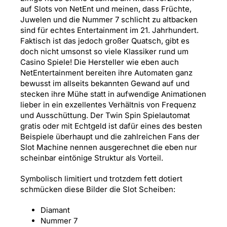
auf Slots von NetEnt und meinen, dass Früchte,
Juwelen und die Nummer 7 schlicht zu altbacken
sind für echtes Entertainment im 21. Jahrhundert.
Faktisch ist das jedoch großer Quatsch, gibt es
doch nicht umsonst so viele Klassiker rund um
Casino Spiele! Die Hersteller wie eben auch
NetEntertainment bereiten ihre Automaten ganz
bewusst im allseits bekannten Gewand auf und
stecken ihre Mühe statt in aufwendige Animationen
lieber in ein exzellentes Verhältnis von Frequenz
und Ausschüttung. Der Twin Spin Spielautomat
gratis oder mit Echtgeld ist dafür eines des besten
Beispiele überhaupt und die zahlreichen Fans der
Slot Machine nennen ausgerechnet die eben nur
scheinbar eintönige Struktur als Vorteil.
Symbolisch limitiert und trotzdem fett dotiert
schmücken diese Bilder die Slot Scheiben:
Diamant
Nummer 7