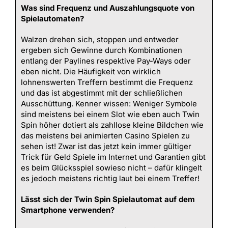
Was sind Frequenz und Auszahlungsquote von
Spielautomaten?
Walzen drehen sich, stoppen und entweder
ergeben sich Gewinne durch Kombinationen
entlang der Paylines respektive Pay-Ways oder
eben nicht. Die Häufigkeit von wirklich
lohnenswerten Treffern bestimmt die Frequenz
und das ist abgestimmt mit der schließlichen
Ausschüttung. Kenner wissen: Weniger Symbole
sind meistens bei einem Slot wie eben auch Twin
Spin höher dotiert als zahllose kleine Bildchen wie
das meistens bei animierten Casino Spielen zu
sehen ist! Zwar ist das jetzt kein immer gültiger
Trick für Geld Spiele im Internet und Garantien gibt
es beim Glücksspiel sowieso nicht – dafür klingelt
es jedoch meistens richtig laut bei einem Treffer!
Lässt sich der Twin Spin Spielautomat auf dem
Smartphone verwenden?