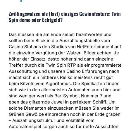
Zwillingswalzen als (fast) einziges Gewinnfeature: Twin
Spin demo oder Echtgeld?
Das müssen Sie am Ende selbst beantworten und
sollten beim Blick in die Auszahlungstabelle vom
Casino Slot aus den Studios von NetEntertainment auf
die einzelne Vergütung der Walzen-Bilder achten. Je
höher der Einsatz, desto höher sind dann einzelne
Treffer durch die Twin Spin RTP als einprogrammierte
Ausschüttung und unseren Casino Erfahrungen nach
macht sich ein mittleres Risiko meistens recht gut
beim Kitzeln vom Algorithmus. Die Spielkarten finden
sich wie in den allermeisten Automaten auch hier und
sind weniger wert als Bar-Symbol, Nummer 7 und
eben das glitzernde Juwel in perfektem Schliff. Um
solche Diamanten einzusacken müssen Sie weder im
Grünen Gewölbe einbrechen noch in der Erde graben
– Auszahlungsstruktur und Volatilität vom
Automatenspiel sorgen auch so für nette Aussichten