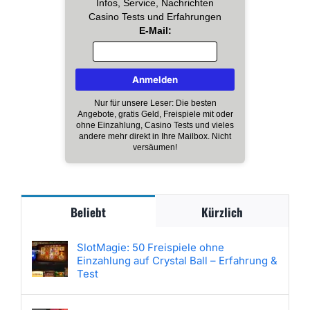
Infos, Service, Nachrichten
Casino Tests und Erfahrungen
E-Mail:
Nur für unsere Leser: Die besten
Angebote, gratis Geld, Freispiele mit oder
ohne Einzahlung, Casino Tests und vieles
andere mehr direkt in Ihre Mailbox. Nicht
versäumen!
Beliebt
Kürzlich
SlotMagie: 50 Freispiele ohne
Einzahlung auf Crystal Ball – Erfahrung &
Test