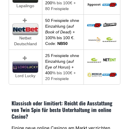
200
% bis 100€ +
Lapalingo
80 Freispiele
50 Freispiele ohne
Einzahlung (
auf
Book of Dead
) +
100% bis 100 €.
Netbet
Code:
NB50
Deutschland
25 Freispiele ohne
Einzahlung (
auf
Eye of Horus
) +
400
% bis 100€ +
Lord Lucky
20 Freispiele
Klassisch oder limitiert: Reicht die Ausstattung
von Twin Spin für beste Unterhaltung im online
Casino?
Einige neue online Casinos am Markt verzichten