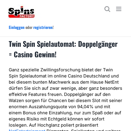
Zum
Inhalt
springen
Einloggen
oder
registrieren
!
Twin Spin Spielautomat: Doppelgänger
= Casino Gewinn!
Ganz spezielle Zwillingsforschung bietet der Twin
Spin Spielautomat im online Casino Deutschland und
bei diesem bunten Machwerk aus dem Hause NetEnt
dürfen Sie sich auf zwar wenige, aber ganz besonders
effektive Features freuen. Doppelgänger auf den
Walzen sorgen für Chancen bei diesem Slot mit seiner
enormen Auszahlungsquote von 94,04% und mit
einem Bonus ohne Einzahlung, nur zum Spaß oder auf
eigenes Risiko mit Echtgeld können wir sofort
loslegen. Auf Hochglanz poliert präsentiert