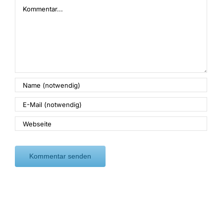
Kommentar