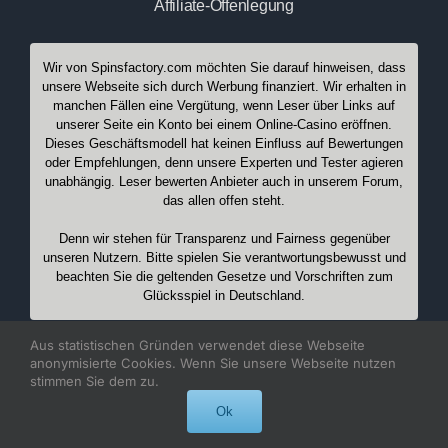
Affiliate-Offenlegung
Wir von Spinsfactory.com möchten Sie darauf hinweisen, dass
unsere Webseite sich durch Werbung finanziert. Wir erhalten in
manchen Fällen eine Vergütung, wenn Leser über Links auf
unserer Seite ein Konto bei einem Online-Casino eröffnen.
Dieses Geschäftsmodell hat keinen Einfluss auf Bewertungen
oder Empfehlungen, denn unsere Experten und Tester agieren
unabhängig. Leser bewerten Anbieter auch in unserem Forum,
das allen offen steht.
Denn wir stehen für Transparenz und Fairness gegenüber
unseren Nutzern. Bitte spielen Sie verantwortungsbewusst und
beachten Sie die geltenden Gesetze und Vorschriften zum
Glücksspiel in Deutschland.
Aus statistischen Gründen verwendet diese Webseite
anonymisierte Cookies. Wenn Sie unsere Webseite nutzen
stimmen Sie dem zu.
Folgen Sie uns auf Social Media:
Ok