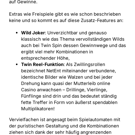
auf Gewinne.
Extras wie Freispiele gibt es wie schon beschrieben
keine und so kommt es auf diese Zusatz-Features an:
Wild Joker
: Unverzichtbar und genauso
klassisch wie das Thema vervollständigen Wilds
auch bei Twin Spin dessen Gewinnwege und das
ergibt viel mehr Kombinationen in
entsprechender Höhe,
Twin Reel-Funktion
: Als Zwillingsrollen
bezeichnet NetEnt miteinander verbundene,
identische Bilder wie Walzen und bei jeder
Drehung kann quasi der Mutterleib online
Casino anwachsen – Drillinge, Vierlinge,
Fünflinge sind drin und das bedeutet ständig
fette Treffer in Form von äußerst spendablen
Multiplikatoren!
Vervielfachen ist angesagt beim Spielautomaten mit
der puristischen Gestaltung und die Kombinationen
ziehen sich dank der sehr häufig angrenzenden