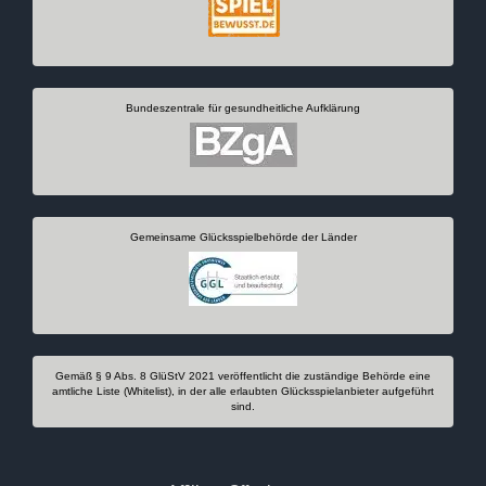
Bundeszentrale für gesundheitliche Aufklärung
Gemeinsame Glücksspielbehörde der Länder
Gemäß § 9 Abs. 8 GlüStV 2021 veröffentlicht die zuständige Behörde eine
amtliche Liste (Whitelist), in der alle erlaubten Glücksspielanbieter aufgeführt
sind.