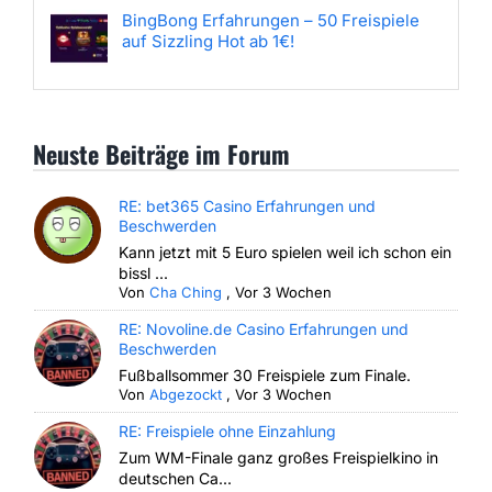
BingBong Erfahrungen – 50 Freispiele
auf Sizzling Hot ab 1€!
Neuste Beiträge im Forum
RE: bet365 Casino Erfahrungen und
Beschwerden
Kann jetzt mit 5 Euro spielen weil ich schon ein
bissl ...
Von
Cha Ching
,
Vor 3 Wochen
RE: Novoline.de Casino Erfahrungen und
Beschwerden
Fußballsommer 30 Freispiele zum Finale.
Von
Abgezockt
,
Vor 3 Wochen
RE: Freispiele ohne Einzahlung
Zum WM-Finale ganz großes Freispielkino in
deutschen Ca...