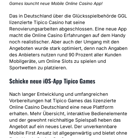
Games launcht neue Mobile Online Casino App!
Das in Deutschland über die Glücksspielbehörde GGL
lizenzierte Tipico Casino hat seine
Renovierungsarbeiten abgeschlossen. Eine neue App
macht die Online Casino Erfahrungen auf dem Handy
noch realistischer. Aber auch der Umgang mit den
Angeboten wurde stark optimiert, denn nach Angaben
des Anbieters nutzen rund 90 Prozent aller Kunden
Mobilgeräte, um Online Slots zu spielen und
Sportwetten zu platzieren.
Schicke neue iOS-App Tipico Games
Nach langer Entwicklung und umfangreichen
Vorbereitungen hat Tipico Games das lizenzierte
Online Casino Deutschland eine neue Plattform
erhalten. Mehr Übersicht, interaktive Bedienelemente
und der gewohnt reichhaltige Spielspaß heben das
Angebot auf ein neues Level. Der unverkennbare
Mobile First Ansatz ist allgegenwärtig und bietet ohne