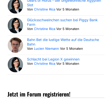
Gears of Horus - der ungewöhnliche Ägypten
Slot
Von
Christine Rica
Vor 5 Monaten
Glücksschweinchen suchen bei Piggy Bank
Farm
Von
Christine Rica
Vor 5 Monaten
Bahn Bet die lustige Wette auf die Deutsche
Bahn
Von
Lucien Niemann
Vor 5 Monaten
Schlacht bei Legion X gewinnen
Von
Christine Rica
Vor 5 Monaten
Jetzt im Forum registrieren!