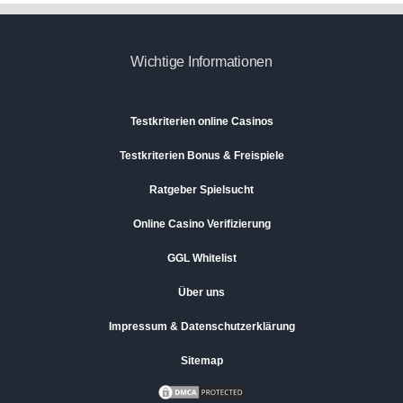
Wichtige Informationen
Testkriterien online Casinos
Testkriterien Bonus & Freispiele
Ratgeber Spielsucht
Online Casino Verifizierung
GGL Whitelist
Über uns
Impressum & Datenschutzerklärung
Sitemap