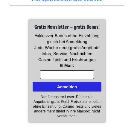
Gratis Newsletter – gratis Bonus!
Exklusiver Bonus ohne Einzahlung
gleich bei Anmeldung
Jede Woche neue gratis Angebote
Infos, Service, Nachrichten
Casino Tests und Erfahrungen
E-Mail:
Nur für unsere Leser: Die besten
Angebote, gratis Geld, Freispiele mit oder
ohne Einzahlung, Casino Tests und vieles
andere mehr direkt in Ihre Mailbox. Nicht
versäumen!