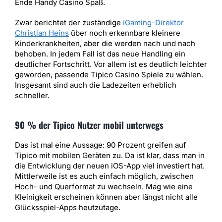
Ende Handy Casino Spaß.
Zwar berichtet der zuständige
iGaming-Direktor
Christian Heins
über noch erkennbare kleinere
Kinderkrankheiten, aber die werden nach und nach
behoben. In jedem Fall ist das neue Handling ein
deutlicher Fortschritt. Vor allem ist es deutlich leichter
geworden, passende Tipico Casino Spiele zu wählen.
Insgesamt sind auch die Ladezeiten erheblich
schneller.
90 % der Tipico Nutzer mobil unterwegs
Das ist mal eine Aussage: 90 Prozent greifen auf
Tipico mit mobilen Geräten zu. Da ist klar, dass man in
die Entwicklung der neuen iOS-App viel investiert hat.
Mittlerweile ist es auch einfach möglich, zwischen
Hoch- und Querformat zu wechseln. Mag wie eine
Kleinigkeit erscheinen können aber längst nicht alle
Glücksspiel-Apps heutzutage.