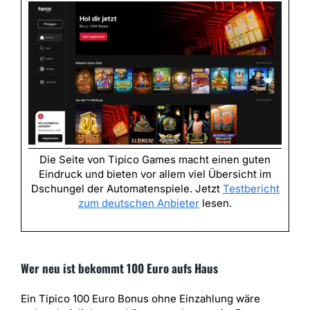
Die Seite von Tipico Games macht einen guten
Eindruck und bieten vor allem viel Übersicht im
Dschungel der Automatenspiele. Jetzt
Testbericht
zum deutschen Anbieter
lesen.
Wer neu ist bekommt 100 Euro aufs Haus
Ein Tipico 100 Euro Bonus ohne Einzahlung wäre