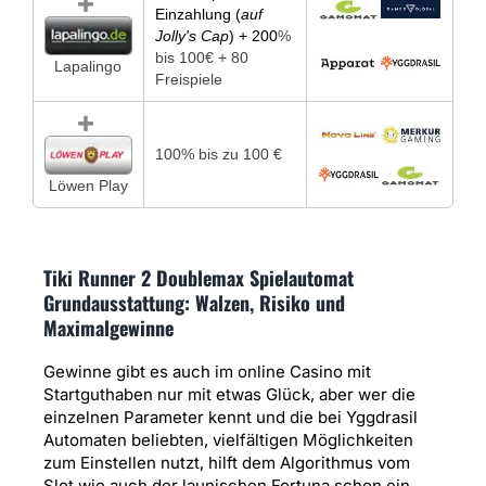
Einzahlung (
auf
Jolly's Cap
) + 200
%
bis 100€ + 80
Lapalingo
Freispiele
100% bis zu 100 €
Löwen Play
Tiki Runner 2 Doublemax Spielautomat
Grundausstattung: Walzen, Risiko und
Maximalgewinne
Gewinne gibt es auch im online Casino mit
Startguthaben nur mit etwas Glück, aber wer die
einzelnen Parameter kennt und die bei Yggdrasil
Automaten beliebten, vielfältigen Möglichkeiten
zum Einstellen nutzt, hilft dem Algorithmus vom
Slot wie auch der launischen Fortuna schon ein