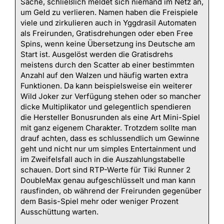
Sache, schließlich meldet sich niemand im Netz an,
um Geld zu verlieren. Namen haben die Freispiele
viele und zirkulieren auch in Yggdrasil Automaten
als Freirunden, Gratisdrehungen oder eben Free
Spins, wenn keine Übersetzung ins Deutsche am
Start ist. Ausgelöst werden die Gratisdrehs
meistens durch den Scatter ab einer bestimmten
Anzahl auf den Walzen und häufig warten extra
Funktionen. Da kann beispielsweise ein weiterer
Wild Joker zur Verfügung stehen oder so mancher
dicke Multiplikator und gelegentlich spendieren
die Hersteller Bonusrunden als eine Art Mini-Spiel
mit ganz eigenem Charakter. Trotzdem sollte man
drauf achten, dass es schlussendlich um Gewinne
geht und nicht nur um simples Entertainment und
im Zweifelsfall auch in die Auszahlungstabelle
schauen. Dort sind RTP-Werte für Tiki Runner 2
DoubleMax genau aufgeschlüsselt und man kann
rausfinden, ob während der Freirunden gegenüber
dem Basis-Spiel mehr oder weniger Prozent
Ausschüttung warten.