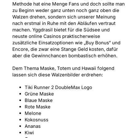
Methode hat eine Menge Fans und doch sollte man
zu Beginn weder ganz unten noch ganz oben die
Walzen drehen, sondern sich unserer Meinung
nach erstmal in Ruhe mit den Abläufen vertraut
machen. Yggdrasil bietet für die Südsee und
neuste online Casinos praktischerweise
zusätzliche Einsatzoptionen wie „Buy Bonus“ und
Encore, die zwar eine Stange Geld kosten, dafür
aber die Gewinnchancen bombastisch erhöhen.
Dem Thema Maske, Totem und Hawaii folgend
lassen sich diese Walzenbilder erdrehen:
Tiki Runner 2 DoubleMax Logo
Grüne Maske
Blaue Maske
Rote Maske
Melone
Kokosnuss
Ananas
Kiwi