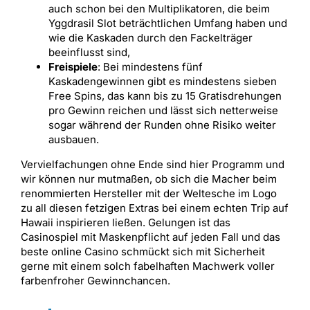
auch schon bei den Multiplikatoren, die beim
Yggdrasil Slot beträchtlichen Umfang haben und
wie die Kaskaden durch den Fackelträger
beeinflusst sind,
Freispiele
: Bei mindestens fünf
Kaskadengewinnen gibt es mindestens sieben
Free Spins, das kann bis zu 15 Gratisdrehungen
pro Gewinn reichen und lässt sich netterweise
sogar während der Runden ohne Risiko weiter
ausbauen.
Vervielfachungen ohne Ende sind hier Programm und
wir können nur mutmaßen, ob sich die Macher beim
renommierten Hersteller mit der Weltesche im Logo
zu all diesen fetzigen Extras bei einem echten Trip auf
Hawaii inspirieren ließen. Gelungen ist das
Casinospiel mit Maskenpflicht auf jeden Fall und das
beste online Casino schmückt sich mit Sicherheit
gerne mit einem solch fabelhaften Machwerk voller
farbenfroher Gewinnchancen.