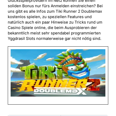
Glücksspielprovidern im Netz können Sie einen
soliden Bonus nur fürs Anmelden einstreichen? Bei
uns gibt es alle Infos zum Tiki Runner 2 Doublemax
kostenlos spielen, zu speziellen Features und
natürlich auch ein paar Hinweise zu Tricks rund um
Casino Spiele online, die beim Ausprobieren der
bekanntlich meist sehr spendabel programmierten
Yggdrasil Slots normalerweise gar nicht nötig sind.