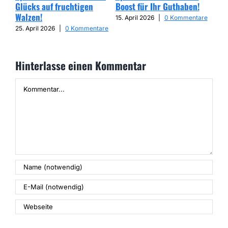
Glücks auf fruchtigen
Boost für Ihr Guthaben!
8. A
Walzen!
15. April 2026
|
0 Kommentare
25. April 2026
|
0 Kommentare
Hinterlasse einen Kommentar
Kommentar