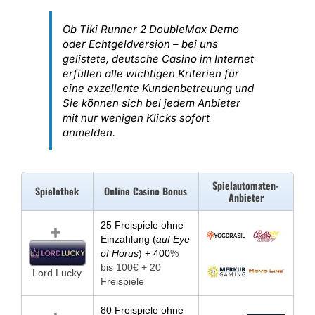
Ob Tiki Runner 2 DoubleMax Demo
oder Echtgeldversion – bei uns
gelistete, deutsche Casino im Internet
erfüllen alle wichtigen Kriterien für
eine exzellente Kundenbetreuung und
Sie können sich bei jedem Anbieter
mit nur wenigen Klicks sofort
anmelden.
Spielautomaten-
Spielothek
Online Casino Bonus
Anbieter
25 Freispiele ohne
Einzahlung (
auf Eye
of Horus
) + 400
%
bis 100€ + 20
Lord Lucky
Freispiele
80 Freispiele ohne