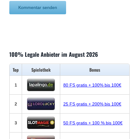
100% Legale Anbieter im August 2026
Top
Spielothek
Bonus
1
80 FS gratis + 100% bis 100€
2
25 FS gratis + 200% bis 100€
3
50 FS gratis + 100 % bis 100€