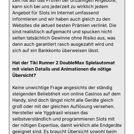
Zeit hat auf das Prüfen der unzähligen Angebote,
kann sich bei uns jederzeit zu wirklich jedem
Angebot für Slots im Internet umfassend
informieren und wir haben auch gleich zu den
Websites die aktuell besten Prämien verlinkt. Die
sind realistisch aufgemacht und spucken nicht
selten tatsächlich Gewinne ohne Risiko aus, was
dann auch garantiert rasch ausgezahlt wird und
sich auf ein Bankkonto überweisen lässt.
Hat der Tiki Runner 2 DoubleMax Spielautomat
mit vielen Details und Animationen die nötige
Übersicht?
Keine unwichtige Frage angesichts der ständig
steigenden Beliebtheit von online Casinos auf dem
Handy, sind doch längst nicht alle Geräte gleich
groß oder mit der gleichen Auflösung versehen.
Hersteller wie Yggdrasil wissen das
selbstverständlich und programmieren Slots mit
der nötigen Expertise, damit wirklich alle Endgeräte
geeignet sind. Es braucht Übersicht sowohl beim