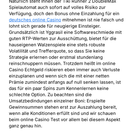
Natürlich steht Ihnen der Tiki Runner 2 DoubleMax
Spielautomat auch sofort auf volles Risiko zur
Verfügung, doch den Bonus ohne Einzahlung für ein
deutsches online Casino
mitnehmen ist nie falsch und
lohnt sich gerade für neugierige Einsteiger.
Grundsätzlich ist Yggrasil eine Softwareschmiede mit
guten RTP-Werten zur Ausschüttung, bietet für die
hauseigenen Walzenspiele eine stets robuste
Volatilität und Trefferquote, so dass Sie keine
Strategie erlernen oder erstmal stundenlang
reinschnuppern müssen. Trotzdem heißt im online
Casino Echtgeld riskieren eben immer auch Verluste
einzuplanen und wenn sich die mit einer netten
Prämie zumindest anfangs auf null senken lassen, ist
das für ein paar Spins zum Kennenlernen keine
schlechte Option. Zu beachten sind die
Umsatzbedindungen einzelner Boni: Erspielte
Gewinnsummen stehen erst zur Auszahlung bereit,
wenn alle Konditionen erfüllt sind und wir schauen
beim online Casino Test vor allem bei diesem Aspekt
ganz genau hin.