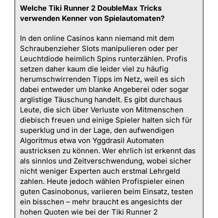
Welche Tiki Runner 2 DoubleMax Tricks
verwenden Kenner von Spielautomaten?
In den online Casinos kann niemand mit dem
Schraubenzieher Slots manipulieren oder per
Leuchtdiode heimlich Spins runterzählen. Profis
setzen daher kaum die leider viel zu häufig
herumschwirrenden Tipps im Netz, weil es sich
dabei entweder um blanke Angeberei oder sogar
arglistige Täuschung handelt. Es gibt durchaus
Leute, die sich über Verluste von Mitmenschen
diebisch freuen und einige Spieler halten sich für
superklug und in der Lage, den aufwendigen
Algoritmus etwa von Yggdrasil Automaten
austricksen zu können. Wer ehrlich ist erkennt das
als sinnlos und Zeitverschwendung, wobei sicher
nicht weniger Experten auch erstmal Lehrgeld
zahlen. Heute jedoch wählen Profispieler einen
guten Casinobonus, variieren beim Einsatz, testen
ein bisschen – mehr braucht es angesichts der
hohen Quoten wie bei der Tiki Runner 2