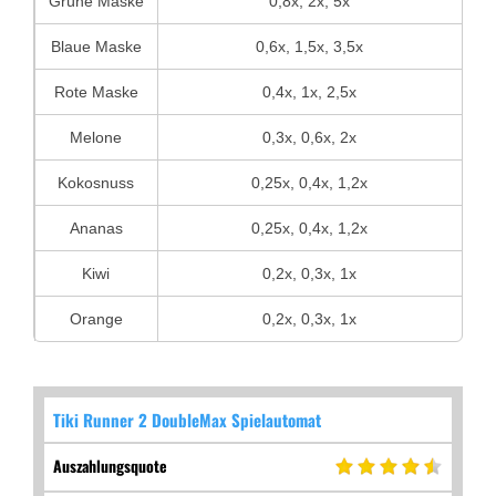
Grüne Maske
0,8x, 2x, 5x
Blaue Maske
0,6x, 1,5x, 3,5x
Rote Maske
0,4x, 1x, 2,5x
Melone
0,3x, 0,6x, 2x
Kokosnuss
0,25x, 0,4x, 1,2x
Ananas
0,25x, 0,4x, 1,2x
Kiwi
0,2x, 0,3x, 1x
Orange
0,2x, 0,3x, 1x
Tiki Runner 2 DoubleMax Spielautomat
Auszahlungsquote