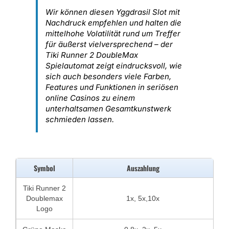
Wir können diesen Yggdrasil Slot mit
Nachdruck empfehlen und halten die
mittelhohe Volatilität rund um Treffer
für äußerst vielversprechend – der
Tiki Runner 2 DoubleMax
Spielautomat zeigt eindrucksvoll, wie
sich auch besonders viele Farben,
Features und Funktionen in seriösen
online Casinos zu einem
unterhaltsamen Gesamtkunstwerk
schmieden lassen.
Symbol
Auszahlung
Tiki Runner 2
Doublemax
1x, 5x,10x
Logo