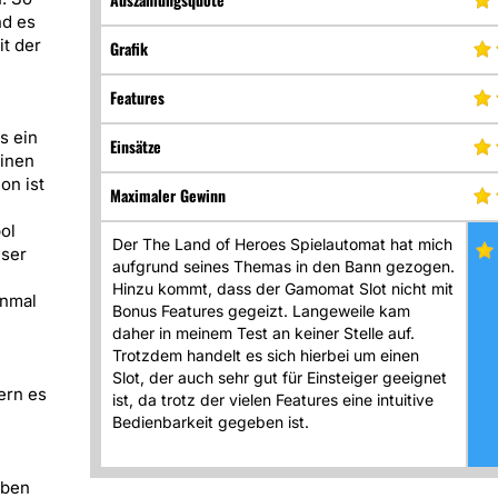
nd es
t der
Grafik
Features
s ein
Einsätze
einen
on ist
Maximaler Gewinn
ol
Der The Land of Heroes Spielautomat hat mich
eser
aufgrund seines Themas in den Bann gezogen.
Hinzu kommt, dass der Gamomat Slot nicht mit
inmal
Bonus Features gegeizt. Langeweile kam
daher in meinem Test an keiner Stelle auf.
Trotzdem handelt es sich hierbei um einen
Slot, der auch sehr gut für Einsteiger geeignet
ern es
ist, da trotz der vielen Features eine intuitive
Bedienbarkeit gegeben ist.
eben