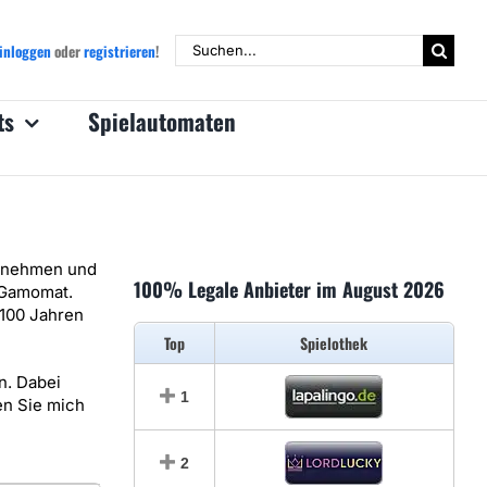
Suche
inloggen
oder
registrieren
!
nach:
ts
Spielautomaten
ernehmen und
100% Legale Anbieter im August 2026
 Gamomat.
 100 Jahren
Top
Spielothek
n. Dabei
1
en Sie mich
2