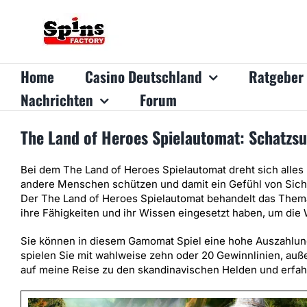
Zum
Inhalt
springen
Home
Casino Deutschland
Ratgeber
Nachrichten
Forum
The Land of Heroes Spielautomat: Schatzs
Bei dem The Land of Heroes Spielautomat dreht sich all
andere Menschen schützen und damit ein Gefühl von Sich
Der The Land of Heroes Spielautomat behandelt das Thema
ihre Fähigkeiten und ihr Wissen eingesetzt haben, um die 
Sie können in diesem Gamomat Spiel eine hohe Auszahlun
spielen Sie mit wahlweise zehn oder 20 Gewinnlinien, au
auf meine Reise zu den skandinavischen Helden und erfahre