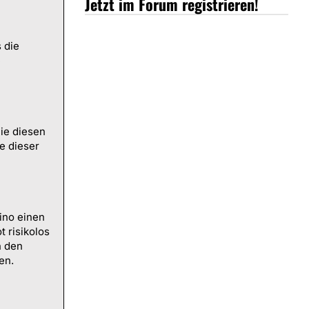
Jetzt im Forum registrieren!
 die
e
Sie diesen
e dieser
ino einen
t risikolos
n den
en.