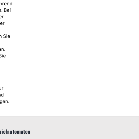
ährend
. Bei
er
er
n Sie
en.
Sie
ur
nd
gen.
Spielautomaten