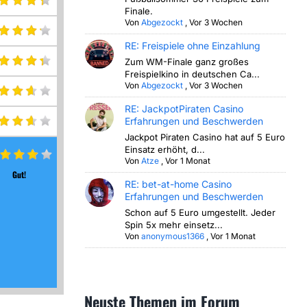
Finale.
Von
Abgezockt
,
Vor 3 Wochen
RE: Freispiele ohne Einzahlung
Zum WM-Finale ganz großes
Freispielkino in deutschen Ca...
Von
Abgezockt
,
Vor 3 Wochen
RE: JackpotPiraten Casino
Erfahrungen und Beschwerden
Jackpot Piraten Casino hat auf 5 Euro
Einsatz erhöht, d...
Von
Atze
,
Vor 1 Monat
Gut!
RE: bet-at-home Casino
Erfahrungen und Beschwerden
Schon auf 5 Euro umgestellt. Jeder
Spin 5x mehr einsetz...
Von
anonymous1366
,
Vor 1 Monat
Neuste Themen im Forum