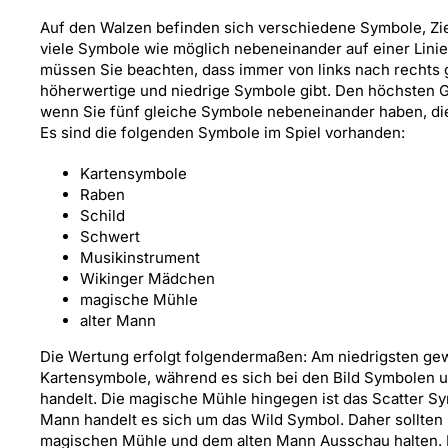
Auf den Walzen befinden sich verschiedene Symbole, Ziel 
viele Symbole wie möglich nebeneinander auf einer Linie
müssen Sie beachten, dass immer von links nach rechts 
höherwertige und niedrige Symbole gibt. Den höchsten G
wenn Sie fünf gleiche Symbole nebeneinander haben, di
Es sind die folgenden Symbole im Spiel vorhanden:
Kartensymbole
Raben
Schild
Schwert
Musikinstrument
Wikinger Mädchen
magische Mühle
alter Mann
Die Wertung erfolgt folgendermaßen: Am niedrigsten ge
Kartensymbole, während es sich bei den Bild Symbolen 
handelt. Die magische Mühle hingegen ist das Scatter S
Mann handelt es sich um das Wild Symbol. Daher sollten 
magischen Mühle und dem alten Mann Ausschau halten. 