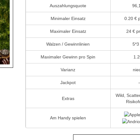
Auszahlungsquote
96,
Minimaler Einsatz
0.20 € 
Maximaler Einsatz
24 € p
Walzen / Gewinnlinien
5*3
Maximaler Gewinn pro Spin
1.2
Varianz
nie
Jackpot
Wild, Scatter
Extras
Risikof
Am Handy spielen