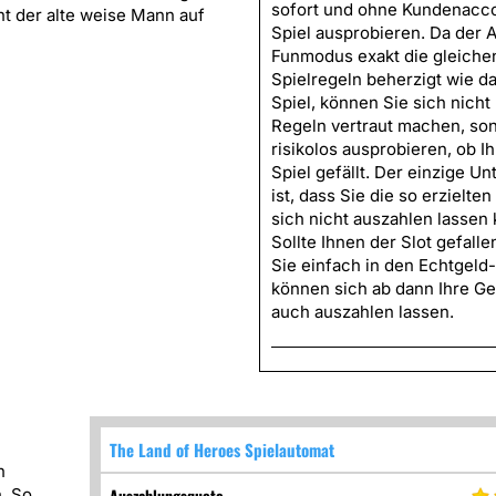
sofort und ohne Kundenacc
t der alte weise Mann auf
Spiel ausprobieren. Da der 
Funmodus exakt die gleiche
Spielregeln beherzigt wie d
Spiel, können Sie sich nicht
Regeln vertraut machen, so
risikolos ausprobieren, ob I
Spiel gefällt. Der einzige U
ist, dass Sie die so erzielte
sich nicht auszahlen lassen
Sollte Ihnen der Slot gefall
Sie einfach in den Echtgel
können sich ab dann Ihre G
auch auszahlen lassen.
The Land of Heroes Spielautomat
n
. So
Auszahlungsquote