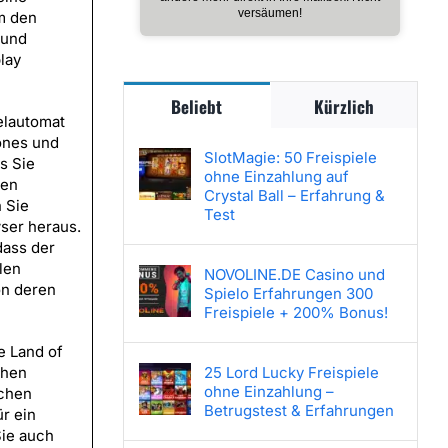
versäumen!
m den
 und
lay
Beliebt
Kürzlich
elautomat
ones und
SlotMagie: 50 Freispiele
s Sie
ohne Einzahlung auf
den
Crystal Ball – Erfahrung &
 Sie
Test
ser heraus.
dass der
len
NOVOLINE.DE Casino und
on deren
Spielo Erfahrungen 300
Freispiele + 200% Bonus!
e Land of
chen
25 Lord Lucky Freispiele
ohne Einzahlung –
nchen
Betrugstest & Erfahrungen
r ein
Sie auch