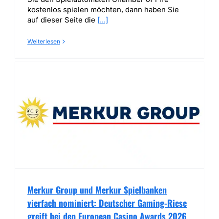
kostenlos spielen möchten, dann haben Sie
auf dieser Seite die
[...]
Weiterlesen
Merkur Group und Merkur Spielbanken
vierfach nominiert: Deutscher Gaming-Riese
greift bei den European Casino Awards 2026