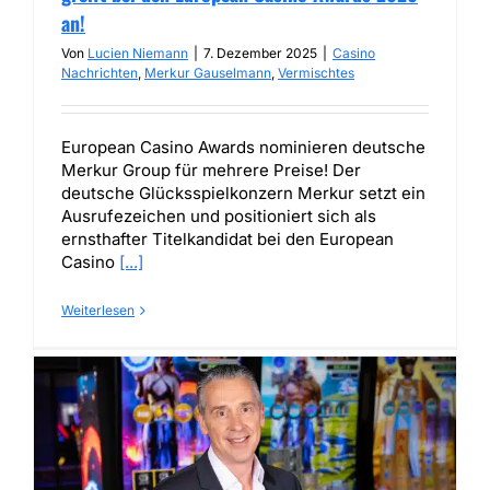
an!
Von
Lucien Niemann
|
7. Dezember 2025
|
Casino
Nachrichten
,
Merkur Gauselmann
,
Vermischtes
European Casino Awards nominieren deutsche
Merkur Group für mehrere Preise! Der
deutsche Glücksspielkonzern Merkur setzt ein
Ausrufezeichen und positioniert sich als
ernsthafter Titelkandidat bei den European
Casino
[...]
Weiterlesen