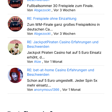
Fußballsommer 30 Freispiele zum Finale.
Von
Abgezockt
,
Vor 3 Wochen
RE: Freispiele ohne Einzahlung
Zum WM-Finale ganz großes Freispielkino in
deutschen Ca...
Von
Abgezockt
,
Vor 3 Wochen
RE: JackpotPiraten Casino Erfahrungen und
Beschwerden
Jackpot Piraten Casino hat auf 5 Euro Einsatz
erhöht, d...
Von
Atze
,
Vor 1 Monat
RE: bet-at-home Casino Erfahrungen und
Beschwerden
Schon auf 5 Euro umgestellt. Jeder Spin 5x
mehr einsetz...
Von
anonymous1366
,
Vor 1 Monat