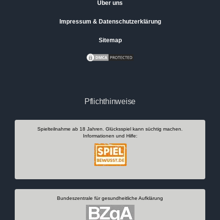
Über uns
Impressum & Datenschutzerklärung
Sitemap
Pflichthinweise
Spielteilnahme ab 18 Jahren. Glücksspiel kann süchtig machen.
Informationen und Hilfe:
Bundeszentrale für gesundheitliche Aufklärung