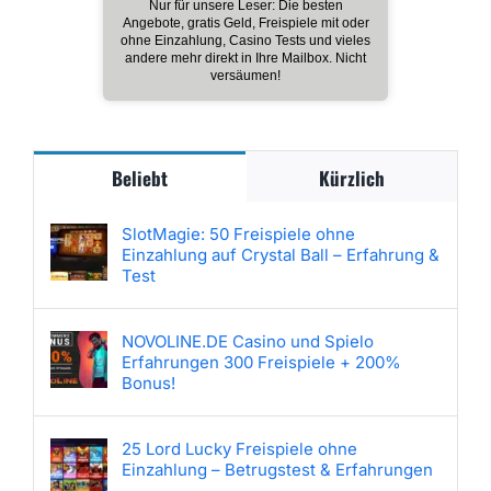
Nur für unsere Leser: Die besten
Angebote, gratis Geld, Freispiele mit oder
ohne Einzahlung, Casino Tests und vieles
andere mehr direkt in Ihre Mailbox. Nicht
versäumen!
Beliebt
Kürzlich
SlotMagie: 50 Freispiele ohne
Einzahlung auf Crystal Ball – Erfahrung &
Test
NOVOLINE.DE Casino und Spielo
Erfahrungen 300 Freispiele + 200%
Bonus!
25 Lord Lucky Freispiele ohne
Einzahlung – Betrugstest & Erfahrungen