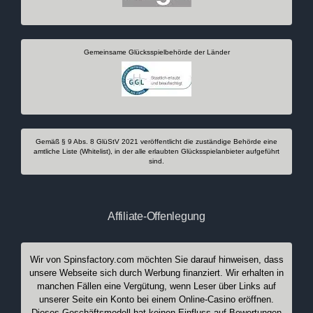
Gemeinsame Glücksspielbehörde der Länder
Gemäß § 9 Abs. 8 GlüStV 2021 veröffentlicht die zuständige Behörde eine
amtliche Liste (Whitelist), in der alle erlaubten Glücksspielanbieter aufgeführt
sind.
Affiliate-Offenlegung
Wir von Spinsfactory.com möchten Sie darauf hinweisen, dass
unsere Webseite sich durch Werbung finanziert. Wir erhalten in
manchen Fällen eine Vergütung, wenn Leser über Links auf
unserer Seite ein Konto bei einem Online-Casino eröffnen.
Dieses Geschäftsmodell hat keinen Einfluss auf Bewertungen