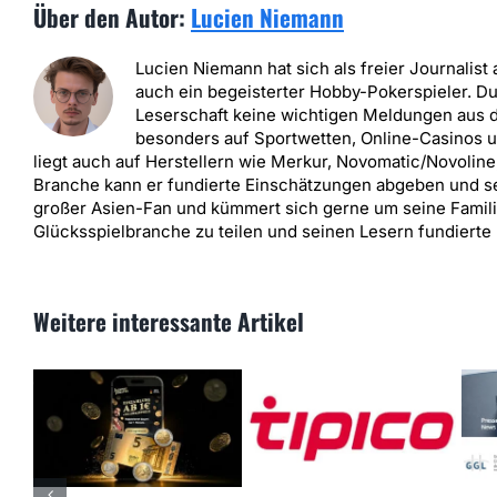
Über den Autor:
Lucien Niemann
Lucien Niemann hat sich als freier Journalist a
auch ein begeisterter Hobby-Pokerspieler. D
Leserschaft keine wichtigen Meldungen aus d
besonders auf Sportwetten, Online-Casinos u
liegt auch auf Herstellern wie Merkur, Novomatic/Novoline
Branche kann er fundierte Einschätzungen abgeben und sei
großer Asien-Fan und kümmert sich gerne um seine Familie.
Glücksspielbranche zu teilen und seinen Lesern fundierte 
Weitere interessante Artikel