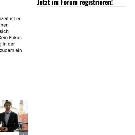
Jetzt im Forum registrieren!
zeit ist er
iner
sich
Sein Fokus
 in der
 zudem ein