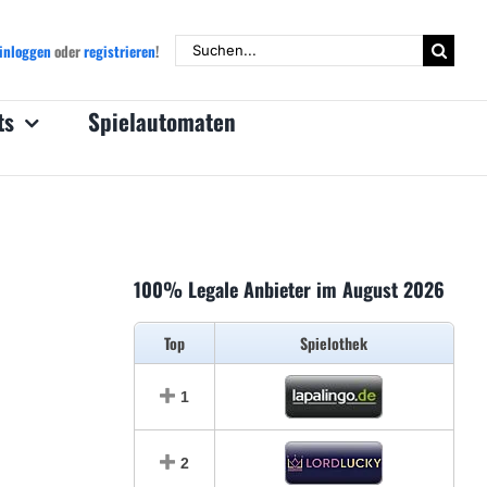
Suche
inloggen
oder
registrieren
!
nach:
ts
Spielautomaten
100% Legale Anbieter im August 2026
Top
Spielothek
1
2