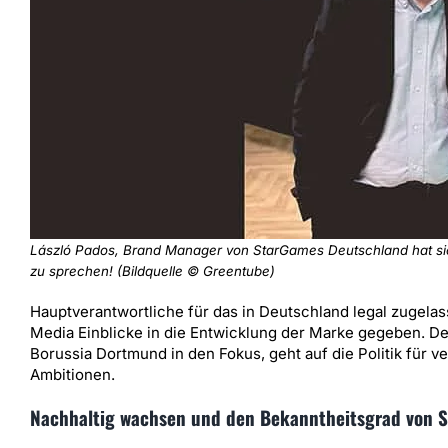
László Pados, Brand Manager von StarGames Deutschland hat si
zu sprechen! (Bildquelle © Greentube)
Hauptverantwortliche für das in Deutschland legal zugela
Media Einblicke in die Entwicklung der Marke gegeben. De
Borussia Dortmund in den Fokus, geht auf die Politik für 
Ambitionen.
Nachhaltig wachsen und den Bekanntheitsgrad von 