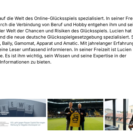
uf die Welt des Online-Glücksspiels spezialisiert. In seiner Frei
urch die Verbindung von Beruf und Hobby entgehen ihm und se
er Welt der Chancen und Risiken des Glücksspiels. Lucien hat 
nd die neue deutsche Glücksspielgesetzgebung spezialisiert. 
, Bally, Gamomat, Apparat und Amatic. Mit jahrelanger Erfahrung
ne Leser umfassend informieren. In seiner Freizeit ist Lucien
 Es ist ihm wichtig, sein Wissen und seine Expertise in der
Informationen zu bieten.