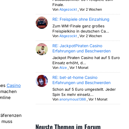
Finale.
Von
Abgezockt
,
Vor 2 Wochen
RE: Freispiele ohne Einzahlung
Zum WM-Finale ganz großes
Freispielkino in deutschen Ca...
Von
Abgezockt
,
Vor 2 Wochen
RE: JackpotPiraten Casino
Erfahrungen und Beschwerden
Jackpot Piraten Casino hat auf 5 Euro
Einsatz erhöht, d...
Von
Atze
,
Vor 1 Monat
RE: bet-at-home Casino
Erfahrungen und Beschwerden
ames
Casino
Schon auf 5 Euro umgestellt. Jeder
usmachen
Spin 5x mehr einsetz...
nline
Von
anonymous1366
,
Vor 1 Monat
Präferenzen
s muss
Neuste Themen im Forum