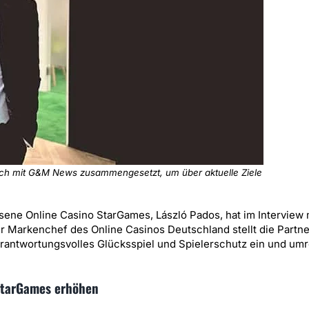
ch mit G&M News zusammengesetzt, um über aktuelle Ziele
ssene Online Casino StarGames, László Pados, hat im Interview
r Markenchef des Online Casinos Deutschland stellt die Partne
verantwortungsvolles Glücksspiel und Spielerschutz ein und um
StarGames erhöhen