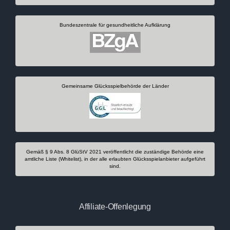
Bundeszentrale für gesundheitliche Aufklärung
Gemeinsame Glücksspielbehörde der Länder
Gemäß § 9 Abs. 8 GlüStV 2021 veröffentlicht die zuständige Behörde eine
amtliche Liste (Whitelist), in der alle erlaubten Glücksspielanbieter aufgeführt
sind.
Affiliate-Offenlegung