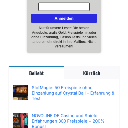
Nur für unsere Leser: Die besten
Angebote, gratis Geld, Freispiele mit oder
ohne Einzahlung, Casino Tests und vieles
andere mehr direkt in Ihre Mailbox. Nicht
versäumen!
Beliebt
Kürzlich
SlotMagie: 50 Freispiele ohne
Einzahlung auf Crystal Ball – Erfahrung &
Test
NOVOLINE.DE Casino und Spielo
Erfahrungen 300 Freispiele + 200%
Bonus!