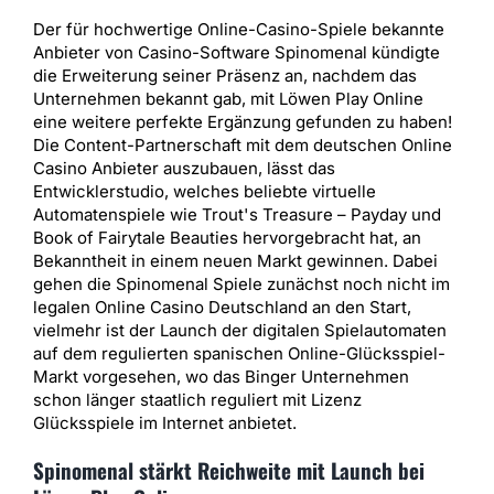
Der für hochwertige Online-Casino-Spiele bekannte
Anbieter von Casino-Software Spinomenal kündigte
die Erweiterung seiner Präsenz an, nachdem das
Unternehmen bekannt gab, mit Löwen Play Online
eine weitere perfekte Ergänzung gefunden zu haben!
Die Content-Partnerschaft mit dem deutschen Online
Casino Anbieter auszubauen, lässt das
Entwicklerstudio, welches beliebte virtuelle
Automatenspiele wie Trout's Treasure – Payday und
Book of Fairytale Beauties hervorgebracht hat, an
Bekanntheit in einem neuen Markt gewinnen. Dabei
gehen die Spinomenal Spiele zunächst noch nicht im
legalen Online Casino Deutschland an den Start,
vielmehr ist der Launch der digitalen Spielautomaten
auf dem regulierten spanischen Online-Glücksspiel-
Markt vorgesehen, wo das Binger Unternehmen
schon länger staatlich reguliert mit Lizenz
Glücksspiele im Internet anbietet.
Spinomenal stärkt Reichweite mit Launch bei