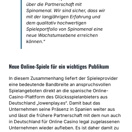
über die Partnerschaft mit
Spinomenal. Wir sind sicher, dass wir
mit der langjährigen Erfahrung und
dem qualitativ hochwertigen
Spieleportfolio von Spinomenal eine
neue Wachstumsebene erreichen
können.“
Neue Online-Spiele für ein wichtiges Publikum
In diesem Zusammenhang liefert der Spieleprovider
eine bedeutende Bandbreite an anspruchsvollen
Spielangeboten direkt an die spanische Online-
Casino-Plattform des Glücksspielanbieters aus
Deutschland „lowenplay.es“. Damit baut das
Unternehmen seine Präsenz in Spanien weiter aus
und lässt die frühere Partnerschaft mit dem nun auch
in Deutschland für Online Casino legal zugelassenen
Unternehmen wieder aufleben. Es ist daher damit zu