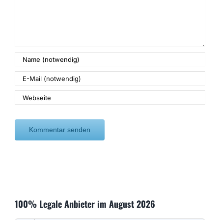
100% Legale Anbieter im August 2026