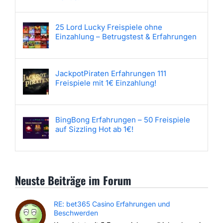
25 Lord Lucky Freispiele ohne
Einzahlung – Betrugstest & Erfahrungen
JackpotPiraten Erfahrungen 111
Freispiele mit 1€ Einzahlung!
BingBong Erfahrungen – 50 Freispiele
auf Sizzling Hot ab 1€!
Neuste Beiträge im Forum
RE: bet365 Casino Erfahrungen und
Beschwerden