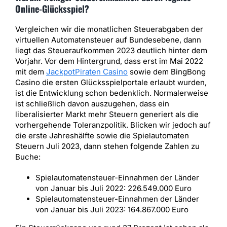
Online-Glücksspiel?
Vergleichen wir die monatlichen Steuerabgaben der
virtuellen Automatensteuer auf Bundesebene, dann
liegt das Steueraufkommen 2023 deutlich hinter dem
Vorjahr. Vor dem Hintergrund, dass erst im Mai 2022
mit dem
JackpotPiraten Casino
sowie dem BingBong
Casino die ersten Glücksspielportale erlaubt wurden,
ist die Entwicklung schon bedenklich. Normalerweise
ist schließlich davon auszugehen, dass ein
liberalisierter Markt mehr Steuern generiert als die
vorhergehende Toleranzpolitik. Blicken wir jedoch auf
die erste Jahreshälfte sowie die Spielautomaten
Steuern Juli 2023, dann stehen folgende Zahlen zu
Buche:
Spielautomatensteuer-Einnahmen der Länder
von Januar bis Juli 2022: 226.549.000 Euro
Spielautomatensteuer-Einnahmen der Länder
von Januar bis Juli 2023: 164.867.000 Euro