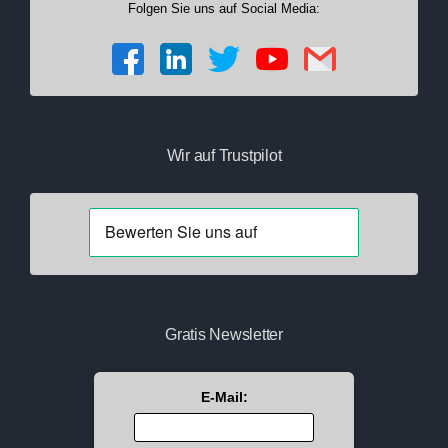
Folgen Sie uns auf Social Media:
Wir auf Trustpilot
Gratis Newsletter
E-Mail: