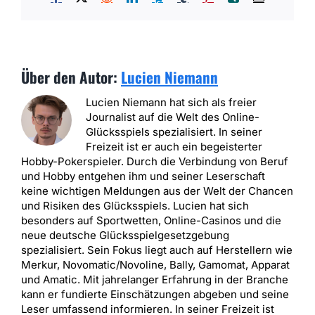
Mail
Über den Autor:
Lucien Niemann
Lucien Niemann hat sich als freier
Journalist auf die Welt des Online-
Glücksspiels spezialisiert. In seiner
Freizeit ist er auch ein begeisterter
Hobby-Pokerspieler. Durch die Verbindung von Beruf
und Hobby entgehen ihm und seiner Leserschaft
keine wichtigen Meldungen aus der Welt der Chancen
und Risiken des Glücksspiels. Lucien hat sich
besonders auf Sportwetten, Online-Casinos und die
neue deutsche Glücksspielgesetzgebung
spezialisiert. Sein Fokus liegt auch auf Herstellern wie
Merkur, Novomatic/Novoline, Bally, Gamomat, Apparat
und Amatic. Mit jahrelanger Erfahrung in der Branche
kann er fundierte Einschätzungen abgeben und seine
Leser umfassend informieren. In seiner Freizeit ist