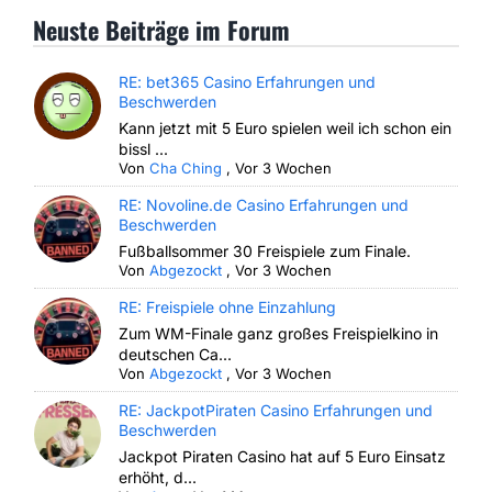
Neuste Beiträge im Forum
RE: bet365 Casino Erfahrungen und
Beschwerden
Kann jetzt mit 5 Euro spielen weil ich schon ein
bissl ...
Von
Cha Ching
,
Vor 3 Wochen
RE: Novoline.de Casino Erfahrungen und
Beschwerden
Fußballsommer 30 Freispiele zum Finale.
Von
Abgezockt
,
Vor 3 Wochen
RE: Freispiele ohne Einzahlung
Zum WM-Finale ganz großes Freispielkino in
deutschen Ca...
Von
Abgezockt
,
Vor 3 Wochen
RE: JackpotPiraten Casino Erfahrungen und
Beschwerden
Jackpot Piraten Casino hat auf 5 Euro Einsatz
erhöht, d...