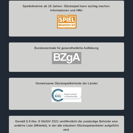
Spielteilnahme ab 18 Jahren. Glücksspiel kann süchtig machen.
Informationen und Hilfe:
Bundeszentrale für gesundheitliche Aufklärung
Gemeinsame Glücksspielbehörde der Länder
Gemäß § 9 Abs. 8 GlüStV 2021 veröffentlicht die zuständige Behörde eine
amtliche Liste (Whitelist), in der alle erlaubten Glücksspielanbieter aufgeführt
sind.