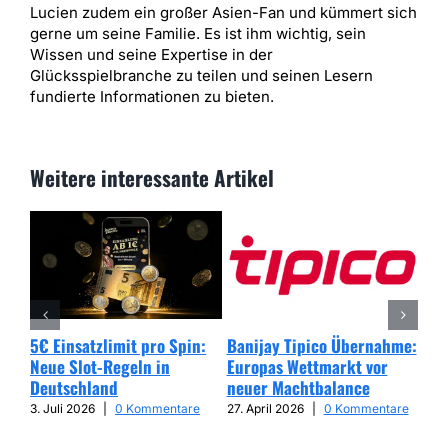
Lucien zudem ein großer Asien-Fan und kümmert sich
gerne um seine Familie. Es ist ihm wichtig, sein
Wissen und seine Expertise in der
Glücksspielbranche zu teilen und seinen Lesern
fundierte Informationen zu bieten.
Weitere interessante Artikel
5€ Einsatzlimit pro Spin:
Banijay Tipico Übernahme:
Wer
Neue Slot-Regeln in
Europas Wettmarkt vor
Glü
Deutschland
neuer Machtbalance
har
Cap
3. Juli 2026
|
0 Kommentare
27. April 2026
|
0 Kommentare
25. 