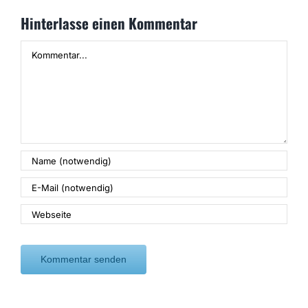
Hinterlasse einen Kommentar
Kommentar