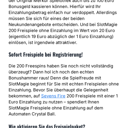
der Original Merkur Spielothek auch bis zu 100 Euro
Bonusgeld kassieren können. Hierfür wird Ihr
Einzahlungsbetrag einfach nur verdoppelt. Allerdings
müssen Sie sich für eines der beiden
Neukundenangebote entscheiden. Und bei SlotMagie
200 Freispiele ohne Einzahlung im Wert von 20 Euro
(eigentlich 19 Euro abzüglich der 1 Euro Einzahlung)
einlösen, ist irgendwie attraktiver.
Sofort Freispiele bei Registrierung!
Die 200 Freespins haben Sie noch nicht vollständig
überzeugt? Dann hol ich noch den echten
Bonushammer raus! Denn die Spielfreude mit
SlotMagie beginnt für Sie mit echten Freispielen ohne
Einzahlung. Bevor Sie überhaupt die Gelegenheit
bekommen, auf
Sevens Fire
200 Freispiele mit einer 1
Euro Einzahlung zu nutzen – spendiert Ihnen
SlotMagie Freispiele ohne Einzahlung auf dem
Automaten Crystal Ball.
Wie aktivieren Sie das Freispielpaket?