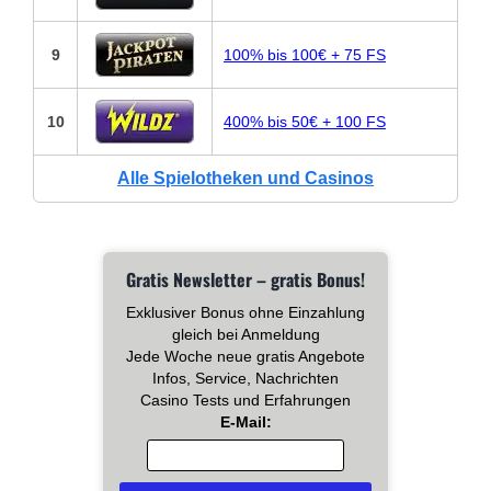
9
100% bis 100€ + 75 FS
10
400% bis 50€ + 100 FS
Alle Spielotheken und Casinos
Gratis Newsletter – gratis Bonus!
Exklusiver Bonus ohne Einzahlung
gleich bei Anmeldung
Jede Woche neue gratis Angebote
Infos, Service, Nachrichten
Casino Tests und Erfahrungen
E-Mail: