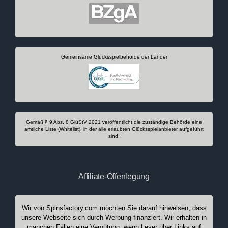
Gemeinsame Glücksspielbehörde der Länder
Gemäß § 9 Abs. 8 GlüStV 2021 veröffentlicht die zuständige Behörde eine
amtliche Liste (Whitelist), in der alle erlaubten Glücksspielanbieter aufgeführt
sind.
Affiliate-Offenlegung
Wir von Spinsfactory.com möchten Sie darauf hinweisen, dass
unsere Webseite sich durch Werbung finanziert. Wir erhalten in
manchen Fällen eine Vergütung, wenn Leser über Links auf