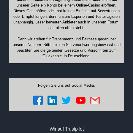
unserer Seite ein Konto bei einem Online-Casino eröffnen.
Dieses Geschäftsmodell hat keinen Einfluss auf Bewertungen
oder Empfehlungen, denn unsere Experten und Tester agieren
unabhängig. Leser bewerten Anbieter auch in unserem Forum,
das allen offen steht.
Denn wir stehen für Transparenz und Fairness gegenüber
unseren Nutzern. Bitte spielen Sie verantwortungsbewusst und
beachten Sie die geltenden Gesetze und Vorschriften zum
Glücksspiel in Deutschland.
Folgen Sie uns auf Social Media:
Wir auf Trustpilot