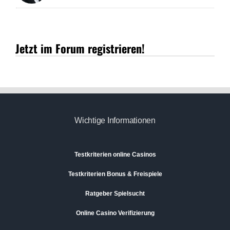
Jetzt im Forum registrieren!
Wichtige Informationen
Testkriterien online Casinos
Testkriterien Bonus & Freispiele
Ratgeber Spielsucht
Online Casino Verifizierung