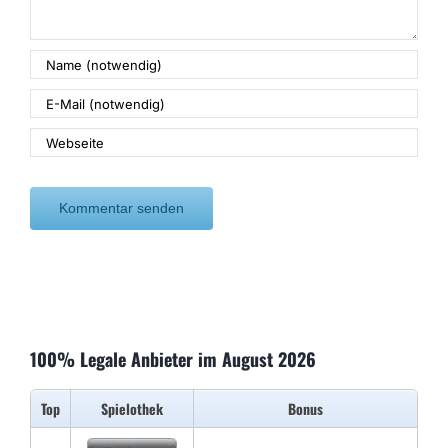
100% Legale Anbieter im August 2026
Top
Spielothek
Bonus