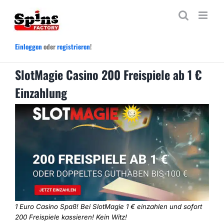
Zum
Inhalt
springen
Einloggen
oder
registrieren
!
SlotMagie Casino 200 Freispiele ab 1 €
Einzahlung
1 Euro Casino Spaß! Bei SlotMagie 1 € einzahlen und sofort
200 Freispiele kassieren! Kein Witz!