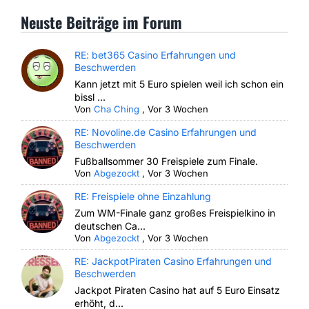
Neuste Beiträge im Forum
RE: bet365 Casino Erfahrungen und
Beschwerden
Kann jetzt mit 5 Euro spielen weil ich schon ein
bissl ...
Von
Cha Ching
,
Vor 3 Wochen
RE: Novoline.de Casino Erfahrungen und
Beschwerden
Fußballsommer 30 Freispiele zum Finale.
Von
Abgezockt
,
Vor 3 Wochen
RE: Freispiele ohne Einzahlung
Zum WM-Finale ganz großes Freispielkino in
deutschen Ca...
Von
Abgezockt
,
Vor 3 Wochen
RE: JackpotPiraten Casino Erfahrungen und
Beschwerden
Jackpot Piraten Casino hat auf 5 Euro Einsatz
erhöht, d...