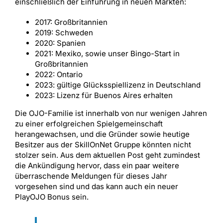
einschließlich der Einführung in neuen Märkten:
2017: Großbritannien
2019: Schweden
2020: Spanien
2021: Mexiko, sowie unser Bingo-Start in
Großbritannien
2022: Ontario
2023: gültige Glücksspiellizenz in Deutschland
2023: Lizenz für Buenos Aires erhalten
Die OJO-Familie ist innerhalb von nur wenigen Jahren
zu einer erfolgreichen Spielgemeinschaft
herangewachsen, und die Gründer sowie heutige
Besitzer aus der SkillOnNet Gruppe könnten nicht
stolzer sein. Aus dem aktuellen Post geht zumindest
die Ankündigung hervor, dass ein paar weitere
überraschende Meldungen für dieses Jahr
vorgesehen sind und das kann auch ein neuer
PlayOJO Bonus sein.