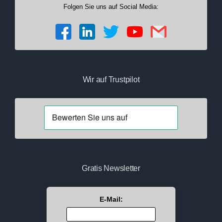
Folgen Sie uns auf Social Media:
Wir auf Trustpilot
Gratis Newsletter
E-Mail: