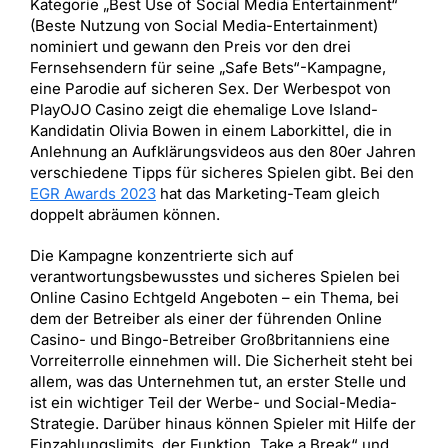
Kategorie „Best Use of Social Media Entertainment“
(Beste Nutzung von Social Media-Entertainment)
nominiert und gewann den Preis vor den drei
Fernsehsendern für seine „Safe Bets“-Kampagne,
eine Parodie auf sicheren Sex. Der Werbespot von
PlayOJO Casino zeigt die ehemalige Love Island-
Kandidatin Olivia Bowen in einem Laborkittel, die in
Anlehnung an Aufklärungsvideos aus den 80er Jahren
verschiedene Tipps für sicheres Spielen gibt. Bei den
EGR Awards 2023
hat das Marketing-Team gleich
doppelt abräumen können.
Die Kampagne konzentrierte sich auf
verantwortungsbewusstes und sicheres Spielen bei
Online Casino Echtgeld Angeboten – ein Thema, bei
dem der Betreiber als einer der führenden Online
Casino- und Bingo-Betreiber Großbritanniens eine
Vorreiterrolle einnehmen will. Die Sicherheit steht bei
allem, was das Unternehmen tut, an erster Stelle und
ist ein wichtiger Teil der Werbe- und Social-Media-
Strategie. Darüber hinaus können Spieler mit Hilfe der
Einzahlungslimits, der Funktion „Take a Break“ und