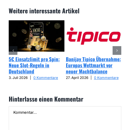
Weitere interessante Artikel
5€ Einsatzlimit pro Spin:
Banijay Tipico Übernahme:
Wer
Neue Slot-Regeln in
Europas Wettmarkt vor
Glü
Deutschland
neuer Machtbalance
har
Cap
3. Juli 2026
|
0 Kommentare
27. April 2026
|
0 Kommentare
25. 
Hinterlasse einen Kommentar
Kommentar