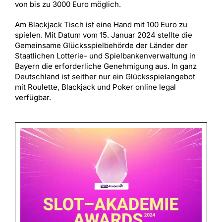
von bis zu 3000 Euro möglich.
Am Blackjack Tisch ist eine Hand mit 100 Euro zu
spielen. Mit Datum vom 15. Januar 2024 stellte die
Gemeinsame Glücksspielbehörde der Länder der
Staatlichen Lotterie- und Spielbankenverwaltung in
Bayern die erforderliche Genehmigung aus. In ganz
Deutschland ist seither nur ein Glücksspielangebot
mit Roulette, Blackjack und Poker online legal
verfügbar.