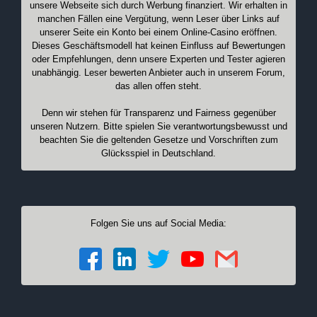
unsere Webseite sich durch Werbung finanziert. Wir erhalten in
manchen Fällen eine Vergütung, wenn Leser über Links auf
unserer Seite ein Konto bei einem Online-Casino eröffnen.
Dieses Geschäftsmodell hat keinen Einfluss auf Bewertungen
oder Empfehlungen, denn unsere Experten und Tester agieren
unabhängig. Leser bewerten Anbieter auch in unserem Forum,
das allen offen steht.
Denn wir stehen für Transparenz und Fairness gegenüber
unseren Nutzern. Bitte spielen Sie verantwortungsbewusst und
beachten Sie die geltenden Gesetze und Vorschriften zum
Glücksspiel in Deutschland.
Folgen Sie uns auf Social Media: