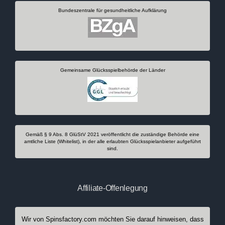
Bundeszentrale für gesundheitliche Aufklärung
Gemeinsame Glücksspielbehörde der Länder
Gemäß § 9 Abs. 8 GlüStV 2021 veröffentlicht die zuständige Behörde eine
amtliche Liste (Whitelist), in der alle erlaubten Glücksspielanbieter aufgeführt
sind.
Affiliate-Offenlegung
Wir von Spinsfactory.com möchten Sie darauf hinweisen, dass