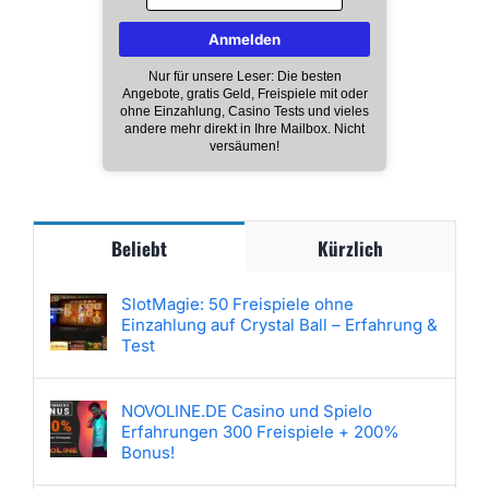
Nur für unsere Leser: Die besten
Angebote, gratis Geld, Freispiele mit oder
ohne Einzahlung, Casino Tests und vieles
andere mehr direkt in Ihre Mailbox. Nicht
versäumen!
Beliebt
Kürzlich
SlotMagie: 50 Freispiele ohne
Einzahlung auf Crystal Ball – Erfahrung &
Test
NOVOLINE.DE Casino und Spielo
Erfahrungen 300 Freispiele + 200%
Bonus!