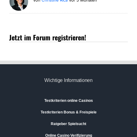
Jetzt im Forum registrieren!
Wichtige Informationen
Testkriterien online Casinos
Testkriterien Bonus & Freispiele
Ratgeber Spielsucht
Online Casino Verifizierung