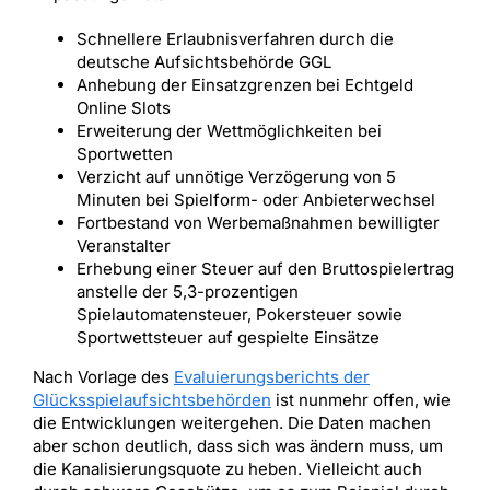
Schnellere Erlaubnisverfahren durch die
deutsche Aufsichtsbehörde GGL
Anhebung der Einsatzgrenzen bei Echtgeld
Online Slots
Erweiterung der Wettmöglichkeiten bei
Sportwetten
Verzicht auf unnötige Verzögerung von 5
Minuten bei Spielform- oder Anbieterwechsel
Fortbestand von Werbemaßnahmen bewilligter
Veranstalter
Erhebung einer Steuer auf den Bruttospielertrag
anstelle der 5,3-prozentigen
Spielautomatensteuer, Pokersteuer sowie
Sportwettsteuer auf gespielte Einsätze
Nach Vorlage des
Evaluierungsberichts der
Glücksspielaufsichtsbehörden
ist nunmehr offen, wie
die Entwicklungen weitergehen. Die Daten machen
aber schon deutlich, dass sich was ändern muss, um
die Kanalisierungsquote zu heben. Vielleicht auch