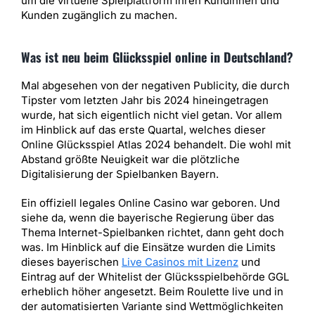
um die virtuelle Spielplattform ihren Kundinnen und
Kunden zugänglich zu machen.
Was ist neu beim Glücksspiel online in Deutschland?
Mal abgesehen von der negativen Publicity, die durch
Tipster vom letzten Jahr bis 2024 hineingetragen
wurde, hat sich eigentlich nicht viel getan. Vor allem
im Hinblick auf das erste Quartal, welches dieser
Online Glücksspiel Atlas 2024 behandelt. Die wohl mit
Abstand größte Neuigkeit war die plötzliche
Digitalisierung der Spielbanken Bayern.
Ein offiziell legales Online Casino war geboren. Und
siehe da, wenn die bayerische Regierung über das
Thema Internet-Spielbanken richtet, dann geht doch
was. Im Hinblick auf die Einsätze wurden die Limits
dieses bayerischen
Live Casinos mit Lizenz
und
Eintrag auf der Whitelist der Glücksspielbehörde GGL
erheblich höher angesetzt. Beim Roulette live und in
der automatisierten Variante sind Wettmöglichkeiten