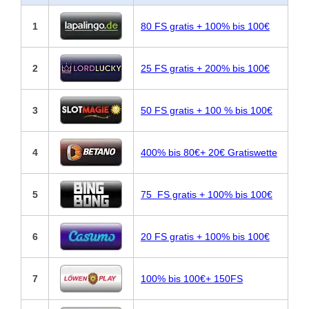
1
80 FS gratis + 100% bis 100€
2
25 FS gratis + 200% bis 100€
3
50 FS gratis + 100 % bis 100€
4
400% bis 80€+ 20€ Gratiswette
5
75 FS gratis + 100% bis 100€
6
20 FS gratis + 100% bis 100€
7
100% bis 100€+ 150FS