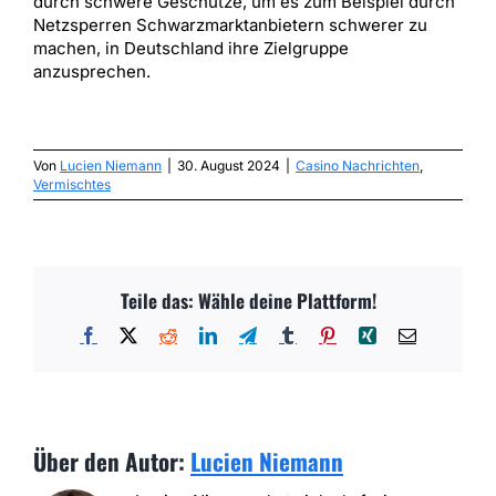
durch schwere Geschütze, um es zum Beispiel durch
Netzsperren Schwarzmarktanbietern schwerer zu
machen, in Deutschland ihre Zielgruppe
anzusprechen.
Von
Lucien Niemann
|
30. August 2024
|
Casino Nachrichten
,
Vermischtes
Teile das: Wähle deine Plattform!
Facebook
X
Reddit
LinkedIn
Telegram
Tumblr
Pinterest
Xing
E-
Mail
Über den Autor:
Lucien Niemann