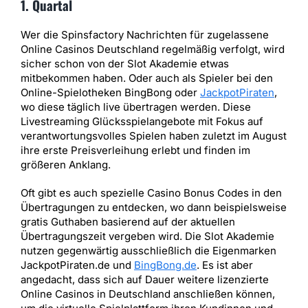
1. Quartal
Wer die Spinsfactory Nachrichten für zugelassene
Online Casinos Deutschland regelmäßig verfolgt, wird
sicher schon von der Slot Akademie etwas
mitbekommen haben. Oder auch als Spieler bei den
Online-Spielotheken BingBong oder
JackpotPiraten
,
wo diese täglich live übertragen werden. Diese
Livestreaming Glücksspielangebote mit Fokus auf
verantwortungsvolles Spielen haben zuletzt im August
ihre erste Preisverleihung erlebt und finden im
größeren Anklang.
Oft gibt es auch spezielle Casino Bonus Codes in den
Übertragungen zu entdecken, wo dann beispielsweise
gratis Guthaben basierend auf der aktuellen
Übertragungszeit vergeben wird. Die Slot Akademie
nutzen gegenwärtig ausschließlich die Eigenmarken
JackpotPiraten.de und
BingBong.de
. Es ist aber
angedacht, dass sich auf Dauer weitere lizenzierte
Online Casinos in Deutschland anschließen können,