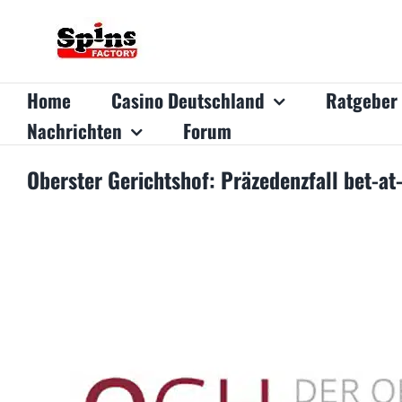
Zum
Inhalt
springen
Home
Casino Deutschland
Ratgeber
Nachrichten
Forum
Oberster Gerichtshof: Präzedenzfall bet-at