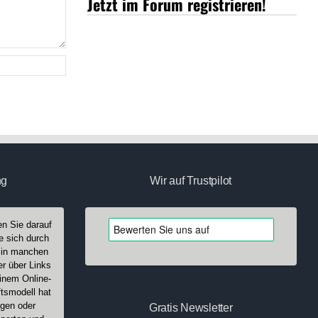
Jetzt im Forum registrieren!
ng
Wir auf Trustpilot
n Sie darauf
e sich durch
n in manchen
er über Links
einem Online-
tsmodell hat
ngen oder
Gratis Newsletter