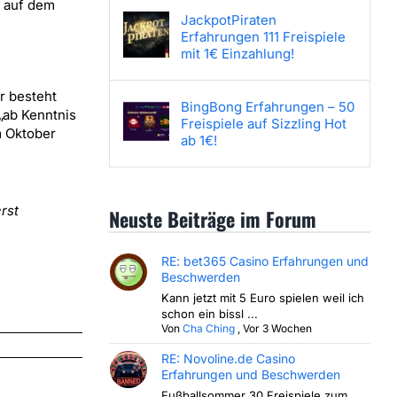
n auf dem
JackpotPiraten
Erfahrungen 111 Freispiele
mit 1€ Einzahlung!
r besteht
BingBong Erfahrungen – 50
 „ab Kenntnis
Freispiele auf Sizzling Hot
m Oktober
ab 1€!
rst
Neuste Beiträge im Forum
RE: bet365 Casino Erfahrungen und
Beschwerden
Kann jetzt mit 5 Euro spielen weil ich
schon ein bissl ...
Von
Cha Ching
,
Vor 3 Wochen
RE: Novoline.de Casino
Erfahrungen und Beschwerden
Fußballsommer 30 Freispiele zum