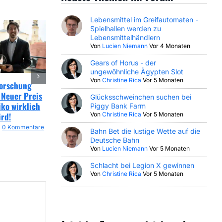
Lebensmittel im Greifautomaten -
Spielhallen werden zu
Lebensmittelhändlern
Von
Lucien Niemann
Vor 4 Monaten
Gears of Horus - der
ungewöhnliche Ägypten Slot
Von
Christine Rica
Vor 5 Monaten
Forschung
EuGH Online Glücksspiel
GAMOMAT Digital
 Neuer Preis
Urteil sorgt für Klarheit
Champion 2026: Hattr
Glücksschweinchen suchen bei
iko wirklich
bei Rückerstattungen!
unterstreicht digitale
Piggy Bank Farm
Von
Christine Rica
Vor 5 Monaten
ird!
Dominanz!
20. April 2026
|
0 Kommentare
0 Kommentare
15. April 2026
|
0 Kommen
Bahn Bet die lustige Wette auf die
Deutsche Bahn
Von
Lucien Niemann
Vor 5 Monaten
Schlacht bei Legion X gewinnen
Von
Christine Rica
Vor 5 Monaten