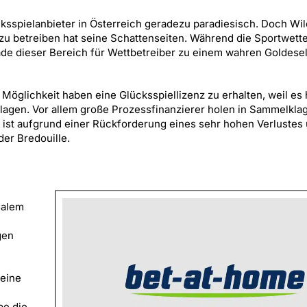
cksspielanbieter in Österreich geradezu paradiesisch. Doch Wi
u betreiben hat seine Schattenseiten. Während die Sportwette
rade dieser Bereich für Wettbetreiber zu einem wahren Goldese
e Möglichkeit haben eine Glücksspiellizenz zu erhalten, weil es 
rklagen. Vor allem große Prozessfinanzierer holen in Sammelkla
 ist aufgrund einer Rückforderung eines sehr hohen Verlustes
der Bredouille.
galem
gen
eine
pe die