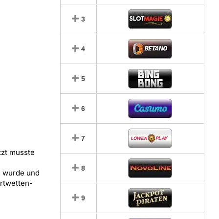
3
4
5
6
7
tzt musste
8
en wurde und
ortwetten-
9