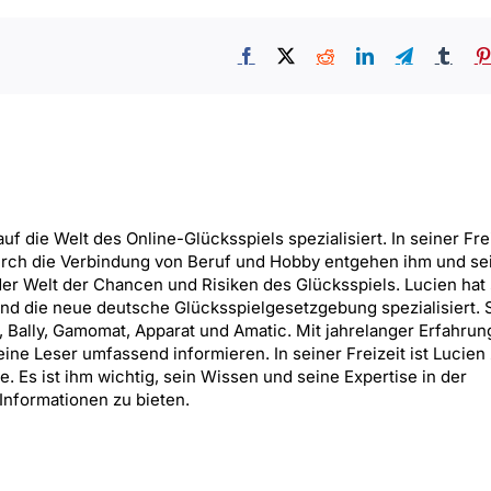
Facebook
X
Reddit
LinkedIn
Telegram
Tumb
uf die Welt des Online-Glücksspiels spezialisiert. In seiner Frei
urch die Verbindung von Beruf und Hobby entgehen ihm und se
er Welt der Chancen und Risiken des Glücksspiels. Lucien hat 
nd die neue deutsche Glücksspielgesetzgebung spezialisiert. 
, Bally, Gamomat, Apparat und Amatic. Mit jahrelanger Erfahrung
ne Leser umfassend informieren. In seiner Freizeit ist Lucien
 Es ist ihm wichtig, sein Wissen und seine Expertise in der
Informationen zu bieten.