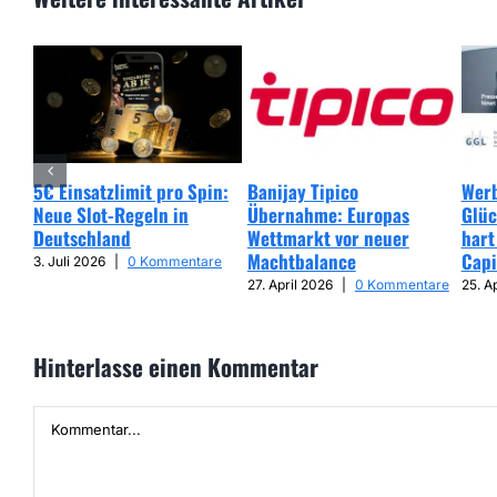
5€ Einsatzlimit pro Spin:
Banijay Tipico
Werb
Neue Slot-Regeln in
Übernahme: Europas
Glüc
Deutschland
Wettmarkt vor neuer
hart
Machtbalance
Capi
3. Juli 2026
|
0 Kommentare
27. April 2026
|
0 Kommentare
25. A
Hinterlasse einen Kommentar
Kommentar