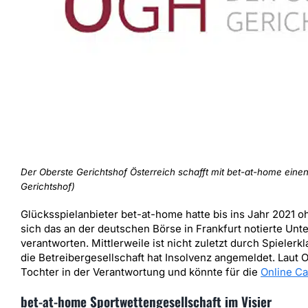
Der Oberste Gerichtshof Österreich schafft mit bet-at-home eine
Gerichtshof)
Glücksspielanbieter bet-at-home hatte bis ins Jahr 2021 o
sich das an der deutschen Börse in Frankfurt notierte U
verantworten. Mittlerweile ist nicht zuletzt durch Spiele
die Betreibergesellschaft hat Insolvenz angemeldet. Laut 
Tochter in der Verantwortung und könnte für die
Online Ca
bet-at-home Sportwettengesellschaft im Visier