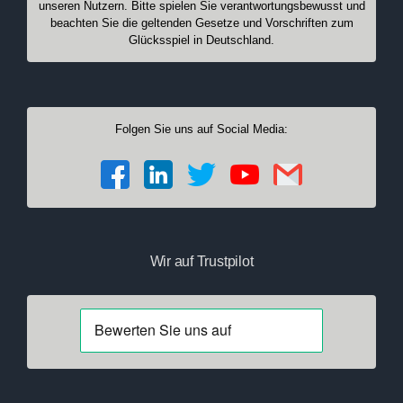
unseren Nutzern. Bitte spielen Sie verantwortungsbewusst und
beachten Sie die geltenden Gesetze und Vorschriften zum
Glücksspiel in Deutschland.
Folgen Sie uns auf Social Media:
Wir auf Trustpilot