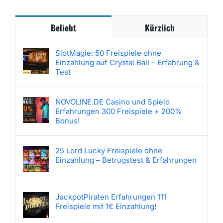
Beliebt
Kürzlich
SlotMagie: 50 Freispiele ohne
Einzahlung auf Crystal Ball – Erfahrung &
Test
NOVOLINE.DE Casino und Spielo
Erfahrungen 300 Freispiele + 200%
Bonus!
25 Lord Lucky Freispiele ohne
Einzahlung – Betrugstest & Erfahrungen
JackpotPiraten Erfahrungen 111
Freispiele mit 1€ Einzahlung!