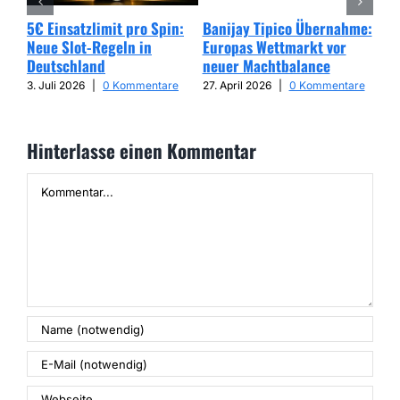
5€ Einsatzlimit pro Spin:
Banijay Tipico Übernahme:
Wer
Neue Slot-Regeln in
Europas Wettmarkt vor
Glü
Deutschland
neuer Machtbalance
har
Cap
3. Juli 2026
|
0 Kommentare
27. April 2026
|
0 Kommentare
25. 
Hinterlasse einen Kommentar
Kommentar