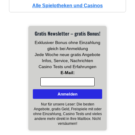
Alle Spielotheken und Casinos
Gratis Newsletter – gratis Bonus!
Exklusiver Bonus ohne Einzahlung
gleich bei Anmeldung
Jede Woche neue gratis Angebote
Infos, Service, Nachrichten
Casino Tests und Erfahrungen
E-Mail:
Nur für unsere Leser: Die besten
Angebote, gratis Geld, Freispiele mit oder
ohne Einzahlung, Casino Tests und vieles
andere mehr direkt in Ihre Mailbox. Nicht
versäumen!