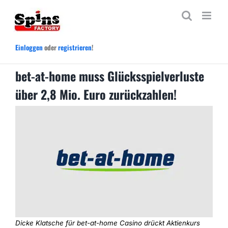
Zum
Inhalt
springen
Einloggen
oder
registrieren
!
bet-at-home muss Glücksspielverluste
über 2,8 Mio. Euro zurückzahlen!
Dicke Klatsche für bet-at-home Casino drückt Aktienkurs