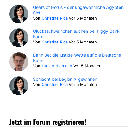
Gears of Horus - der ungewöhnliche Ägypten
Slot
Von
Christine Rica
Vor 5 Monaten
Glücksschweinchen suchen bei Piggy Bank
Farm
Von
Christine Rica
Vor 5 Monaten
Bahn Bet die lustige Wette auf die Deutsche
Bahn
Von
Lucien Niemann
Vor 5 Monaten
Schlacht bei Legion X gewinnen
Von
Christine Rica
Vor 5 Monaten
Jetzt im Forum registrieren!