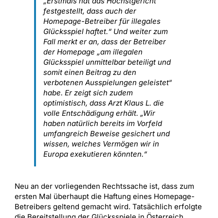
„Erstmals hat das Höchstgericht
festgestellt, dass auch der
Homepage-Betreiber für illegales
Glücksspiel haftet.“ Und weiter zum
Fall merkt er an, dass der Betreiber
der Homepage „am illegalen
Glücksspiel unmittelbar beteiligt und
somit einen Beitrag zu den
verbotenen Ausspielungen geleistet“
habe. Er zeigt sich zudem
optimistisch, dass Arzt Klaus L. die
volle Entschädigung erhält. „Wir
haben natürlich bereits im Vorfeld
umfangreich Beweise gesichert und
wissen, welches Vermögen wir in
Europa exekutieren könnten.“
Neu an der vorliegenden Rechtssache ist, dass zum
ersten Mal überhaupt die Haftung eines Homepage-
Betreibers geltend gemacht wird. Tatsächlich erfolgte
die Bereitstellung der Glücksspiele in Österreich