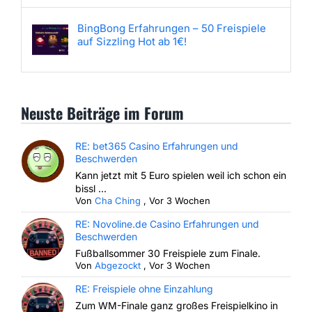
BingBong Erfahrungen – 50 Freispiele
auf Sizzling Hot ab 1€!
Neuste Beiträge im Forum
RE: bet365 Casino Erfahrungen und
Beschwerden
Kann jetzt mit 5 Euro spielen weil ich schon ein
bissl ...
Von
Cha Ching
,
Vor 3 Wochen
RE: Novoline.de Casino Erfahrungen und
Beschwerden
Fußballsommer 30 Freispiele zum Finale.
Von
Abgezockt
,
Vor 3 Wochen
RE: Freispiele ohne Einzahlung
Zum WM-Finale ganz großes Freispielkino in