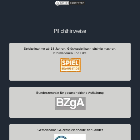
Pflichthinweise
Spielteilnahme ab 18 Jahren. Glücksspiel kann süchtig machen.
Informationen und Hilfe:
Bundeszentrale für gesundheitliche Aufklärung
Gemeinsame Glücksspielbehörde der Länder