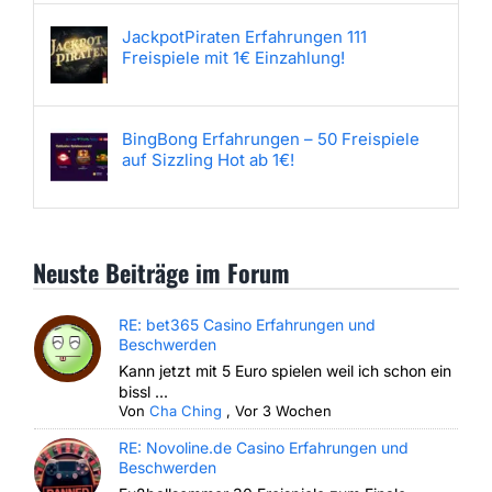
JackpotPiraten Erfahrungen 111
Freispiele mit 1€ Einzahlung!
BingBong Erfahrungen – 50 Freispiele
auf Sizzling Hot ab 1€!
Neuste Beiträge im Forum
RE: bet365 Casino Erfahrungen und
Beschwerden
Kann jetzt mit 5 Euro spielen weil ich schon ein
bissl ...
Von
Cha Ching
,
Vor 3 Wochen
RE: Novoline.de Casino Erfahrungen und
Beschwerden