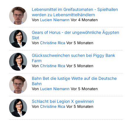
Lebensmittel im Greifautomaten - Spielhallen
werden zu Lebensmittelhändlern
Von
Lucien Niemann
Vor 4 Monaten
Gears of Horus - der ungewöhnliche Ägypten
Slot
Von
Christine Rica
Vor 5 Monaten
Glücksschweinchen suchen bei Piggy Bank
Farm
Von
Christine Rica
Vor 5 Monaten
Bahn Bet die lustige Wette auf die Deutsche
Bahn
Von
Lucien Niemann
Vor 5 Monaten
Schlacht bei Legion X gewinnen
Von
Christine Rica
Vor 5 Monaten