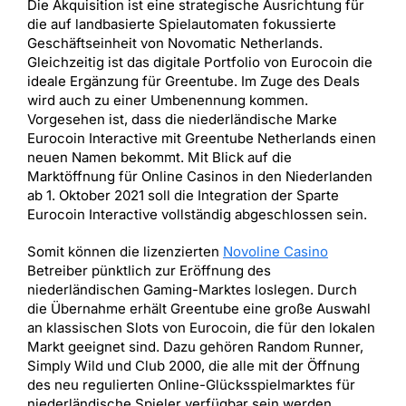
Die Akquisition ist eine strategische Ausrichtung für
die auf landbasierte Spielautomaten fokussierte
Geschäftseinheit von Novomatic Netherlands.
Gleichzeitig ist das digitale Portfolio von Eurocoin die
ideale Ergänzung für Greentube. Im Zuge des Deals
wird auch zu einer Umbenennung kommen.
Vorgesehen ist, dass die niederländische Marke
Eurocoin Interactive mit Greentube Netherlands einen
neuen Namen bekommt. Mit Blick auf die
Marktöffnung für Online Casinos in den Niederlanden
ab 1. Oktober 2021 soll die Integration der Sparte
Eurocoin Interactive vollständig abgeschlossen sein.
Somit können die lizenzierten
Novoline Casino
Betreiber pünktlich zur Eröffnung des
niederländischen Gaming-Marktes loslegen. Durch
die Übernahme erhält Greentube eine große Auswahl
an klassischen Slots von Eurocoin, die für den lokalen
Markt geeignet sind. Dazu gehören Random Runner,
Simply Wild und Club 2000, die alle mit der Öffnung
des neu regulierten Online-Glücksspielmarktes für
niederländische Spieler verfügbar sein werden.