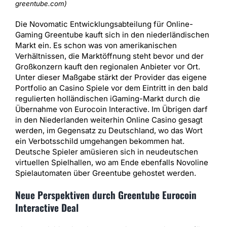
greentube.com)
Die Novomatic Entwicklungsabteilung für Online-
Gaming Greentube kauft sich in den niederländischen
Markt ein. Es schon was von amerikanischen
Verhältnissen, die Marktöffnung steht bevor und der
Großkonzern kauft den regionalen Anbieter vor Ort.
Unter dieser Maßgabe stärkt der Provider das eigene
Portfolio an Casino Spiele vor dem Eintritt in den bald
regulierten holländischen iGaming-Markt durch die
Übernahme von Eurocoin Interactive. Im Übrigen darf
in den Niederlanden weiterhin Online Casino gesagt
werden, im Gegensatz zu Deutschland, wo das Wort
ein Verbotsschild umgehangen bekommen hat.
Deutsche Spieler amüsieren sich in neudeutschen
virtuellen Spielhallen, wo am Ende ebenfalls Novoline
Spielautomaten über Greentube gehostet werden.
Neue Perspektiven durch Greentube Eurocoin
Interactive Deal