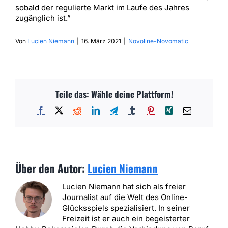
sobald der regulierte Markt im Laufe des Jahres
zugänglich ist.”
Von
Lucien Niemann
|
16. März 2021
|
Novoline-Novomatic
Teile das: Wähle deine Plattform!
Facebook
X
Reddit
LinkedIn
Telegram
Tumblr
Pinterest
Xing
E-
Mail
Über den Autor:
Lucien Niemann
Lucien Niemann hat sich als freier
Journalist auf die Welt des Online-
Glücksspiels spezialisiert. In seiner
Freizeit ist er auch ein begeisterter