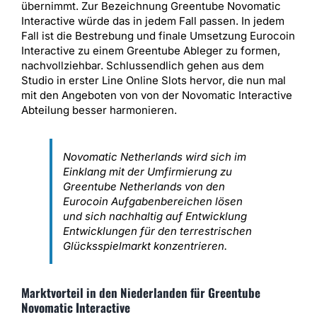
übernimmt. Zur Bezeichnung Greentube Novomatic
Interactive würde das in jedem Fall passen. In jedem
Fall ist die Bestrebung und finale Umsetzung Eurocoin
Interactive zu einem Greentube Ableger zu formen,
nachvollziehbar. Schlussendlich gehen aus dem
Studio in erster Line Online Slots hervor, die nun mal
mit den Angeboten von von der Novomatic Interactive
Abteilung besser harmonieren.
Novomatic Netherlands wird sich im
Einklang mit der Umfirmierung zu
Greentube Netherlands von den
Eurocoin Aufgabenbereichen lösen
und sich nachhaltig auf Entwicklung
Entwicklungen für den terrestrischen
Glücksspielmarkt konzentrieren.
Marktvorteil in den Niederlanden für Greentube
Novomatic Interactive