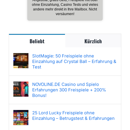
ohne Einzahlung, Casino Tests und vieles
andere mehr direkt in Ihre Mailbox. Nicht
versäumen!
Beliebt
Kürzlich
SlotMagie: 50 Freispiele ohne
Einzahlung auf Crystal Ball – Erfahrung &
Test
NOVOLINE.DE Casino und Spielo
Erfahrungen 300 Freispiele + 200%
Bonus!
25 Lord Lucky Freispiele ohne
Einzahlung – Betrugstest & Erfahrungen