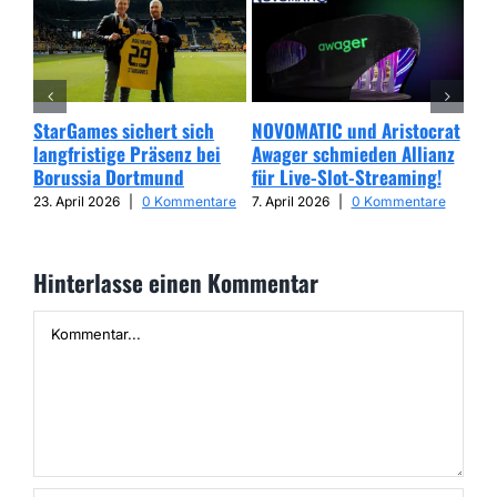
StarGames sichert sich
NOVOMATIC und Aristocrat
NOV
langfristige Präsenz bei
Awager schmieden Allianz
Übe
Borussia Dortmund
für Live-Slot-Streaming!
erw
23. April 2026
|
0 Kommentare
7. April 2026
|
0 Kommentare
2. A
Hinterlasse einen Kommentar
Kommentar