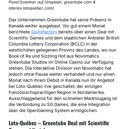
Pavol Svantner auf Unsplash, greentube.com &
loteries.lotoquebec.com)
Das Unternehmen Greentube hat seine Präsenz in
Kanada weiter ausgebaut. Vor gut einem Monat
berichtete
Spinsfactory
bereits über einen Deal mit
Scientific Games und dem staatlichen Anbieter British
Columbia Lottery Corporation (BCLC) in der
westlichsten gelegenen Provinz des Landes, wo nun
Book of Ra und Sizzling Hot aus Novomatics
Greentube Studios im Online Casino zur Verfügung
stehen. Die interaktive Division von Novomatic hat
jedoch ohne Pause weiter verhandelt und nur einen
Monat nach ihrem Debüt in Kanada nun ihr Angebot
bei Loto-Québec live geschaltet, der einzigen
französischsprachigen Region in Nordamerika.
Ausschlaggebend für den schnellen Marktzugang ist
die Verbindung zu SG Games, die eine Integration
über die OpenGaming System ermöglichen.
Loto-Québec – Greentube Deal mit Scientific