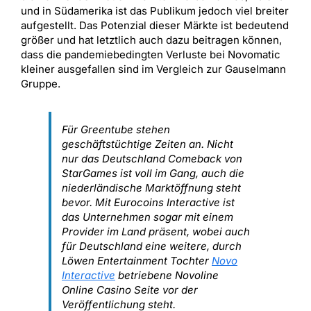
und in Südamerika ist das Publikum jedoch viel breiter
aufgestellt. Das Potenzial dieser Märkte ist bedeutend
größer und hat letztlich auch dazu beitragen können,
dass die pandemiebedingten Verluste bei Novomatic
kleiner ausgefallen sind im Vergleich zur Gauselmann
Gruppe.
Für Greentube stehen
geschäftstüchtige Zeiten an. Nicht
nur das Deutschland Comeback von
StarGames ist voll im Gang, auch die
niederländische Marktöffnung steht
bevor. Mit Eurocoins Interactive ist
das Unternehmen sogar mit einem
Provider im Land präsent, wobei auch
für Deutschland eine weitere, durch
Löwen Entertainment Tochter
Novo
Interactive
betriebene Novoline
Online Casino Seite vor der
Veröffentlichung steht.