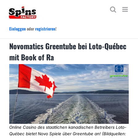
Zum
Inhalt
springen
Einloggen
oder
registrieren
!
Novomatics Greentube bei Loto-Québec
mit Book of Ra
Online Casino des staatlichen kanadischen Betreibers Loto-
Québec bietet Novo Spiele über Greentube an! (Bildquellen: