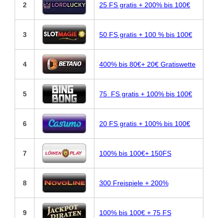
2
25 FS gratis + 200% bis 100€
3
50 FS gratis + 100 % bis 100€
4
400% bis 80€+ 20€ Gratiswette
5
75 FS gratis + 100% bis 100€
6
20 FS gratis + 100% bis 100€
7
100% bis 100€+ 150FS
8
300 Freispiele + 200%
9
100% bis 100€ + 75 FS