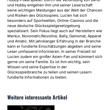
und Hobby entgehen ihm und seiner Leserschaft
keine wichtigen Meldungen aus der Welt der Chancen
und Risiken des Glücksspiels. Lucien hat sich
besonders auf Sportwetten, Online-Casinos und die
neue deutsche Glücksspielgesetzgebung
spezialisiert. Sein Fokus liegt auch auf Herstellern wie
Merkur, Novomatic/Novoline, Bally, Gamomat, Apparat
und Amatic. Mit jahrelanger Erfahrung in der Branche
kann er fundierte Einschätzungen abgeben und seine
Leser umfassend informieren. In seiner Freizeit ist
Lucien zudem ein großer Asien-Fan und kümmert sich
gerne um seine Familie. Es ist ihm wichtig, sein
Wissen und seine Expertise in der
Glücksspielbranche zu teilen und seinen Lesern
fundierte Informationen zu bieten.
Weitere interessante Artikel