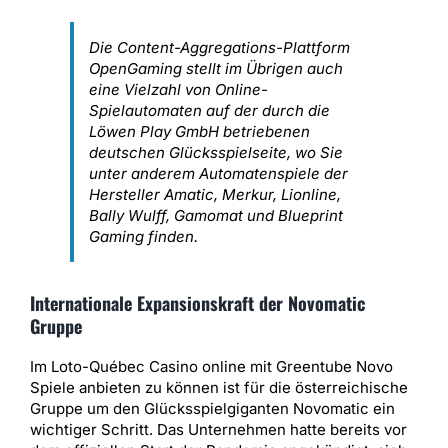
Die Content-Aggregations-Plattform
OpenGaming stellt im Übrigen auch
eine Vielzahl von Online-
Spielautomaten auf der durch die
Löwen Play GmbH betriebenen
deutschen Glücksspielseite, wo Sie
unter anderem Automatenspiele der
Hersteller Amatic, Merkur, Lionline,
Bally Wulff, Gamomat und Blueprint
Gaming finden.
Internationale Expansionskraft der Novomatic
Gruppe
Im Loto-Québec Casino online mit Greentube Novo
Spiele anbieten zu können ist für die österreichische
Gruppe um den Glücksspielgiganten Novomatic ein
wichtiger Schritt. Das Unternehmen hatte bereits vor