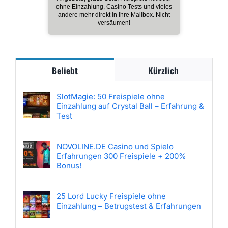
ohne Einzahlung, Casino Tests und vieles
andere mehr direkt in Ihre Mailbox. Nicht
versäumen!
Beliebt
Kürzlich
SlotMagie: 50 Freispiele ohne
Einzahlung auf Crystal Ball – Erfahrung &
Test
NOVOLINE.DE Casino und Spielo
Erfahrungen 300 Freispiele + 200%
Bonus!
25 Lord Lucky Freispiele ohne
Einzahlung – Betrugstest & Erfahrungen