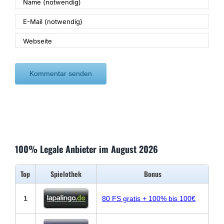
100% Legale Anbieter im August 2026
Top
Spielothek
Bonus
1
80 FS gratis + 100% bis 100€