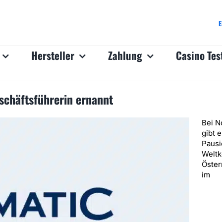
E
Hersteller
Zahlung
Casino Tes
schäftsführerin ernannt
Bei N
gibt e
Pausi
Weltk
Öster
im