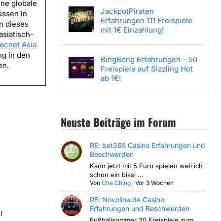
ine globale
JackpotPiraten
üssen in
Erfahrungen 111 Freispiele
nn dieses
mit 1€ Einzahlung!
siatisch-
Tecnet Asia
ng in den
BingBong Erfahrungen – 50
en.
Freispiele auf Sizzling Hot
ab 1€!
Neuste Beiträge im Forum
RE: bet365 Casino Erfahrungen und
Beschwerden
Kann jetzt mit 5 Euro spielen weil ich
schon ein bissl ...
Von
Cha Ching
,
Vor 3 Wochen
RE: Novoline.de Casino
Erfahrungen und Beschwerden
l
Fußballsommer 30 Freispiele zum