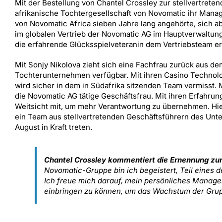
Mit der Bestellung von Chantel Crossley zur stellvertrete
afrikanische Tochtergesellschaft von Novomatic ihr Manag
von Novomatic Africa sieben Jahre lang angehörte, sich 
im globalen Vertrieb der Novomatic AG im Hauptverwaltun
die erfahrende Glücksspielveteranin dem Vertriebsteam er
Mit Sonjy Nikolova zieht sich eine Fachfrau zurück aus dem
Tochterunternehmen verfügbar. Mit ihren Casino Technolo
wird sicher in dem in Südafrika sitzenden Team vermisst. M
die Novomatic AG tätige Geschäftsfrau. Mit ihren Erfahrung
Weitsicht mit, um mehr Verantwortung zu übernehmen. Hie
ein Team aus stellvertretenden Geschäftsführern des Unt
August in Kraft treten.
Chantel Crossley kommentiert die Ernennung zum
Novomatic-Gruppe bin ich begeistert, Teil eines d
Ich freue mich darauf, mein persönliches Manag
einbringen zu können, um das Wachstum der Grup