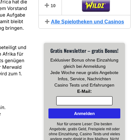
rica hat die
10
dem Vorstand
eue Aufgabe
mit bleibt
Alle Spielotheken und Casinos
ng bringen.
eteiligt und
Gratis Newsletter – gratis Bonus!
 Afrika für
its genügen
Exklusiver Bonus ohne Einzahlung
gleich bei Anmeldung
er Merwald
Jede Woche neue gratis Angebote
ird zum 1.
Infos, Service, Nachrichten
Casino Tests und Erfahrungen
E-Mail:
in.
e
Nur für unsere Leser: Die besten
Angebote, gratis Geld, Freispiele mit oder
ohne Einzahlung, Casino Tests und vieles
andere mehr direkt in Ihre Mailbox. Nicht