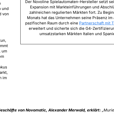
Der Novoline Spielautomaten-Hersteller setzt se
n
Expansion mit Markteinführungen und Abschl
n und
zahlreichen regulierten Märkten fort. Zu Begi
d von
Monats hat das Unternehmen seine Präsenz im a
pazifischen Raum durch eine
Partnerschaft mit 
erweitert und sicherte sich die G4-Zertifizieru
umsatzstarken Märkten Italien und Spani
tun,
nimmt
, um
dem
okus
arkt,
h im
Geschäfte von Novomatic, Alexander Merwald, erklärt:
„Murie