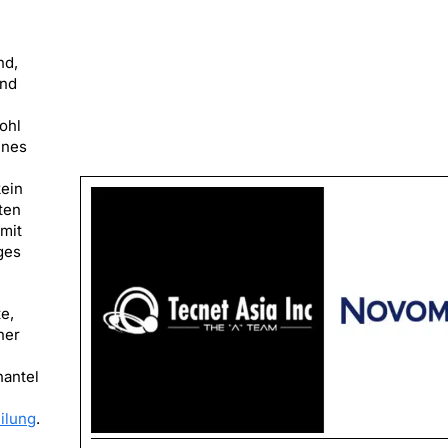
nd,
und
ohl
ines
kein
ten
 mit
ges
e,
ner
hantel
ilung
.