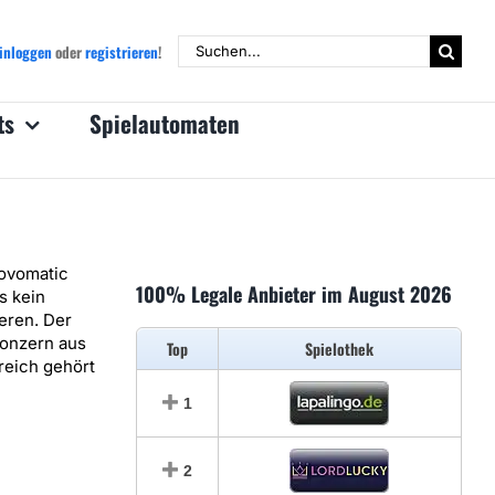
Suche
inloggen
oder
registrieren
!
nach:
ts
Spielautomaten
ovomatic
100% Legale Anbieter im August 2026
s kein
eren. Der
onzern aus
Top
Spielothek
reich gehört
1
2