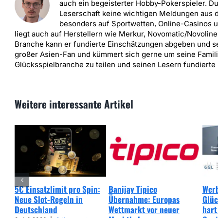
auch ein begeisterter Hobby-Pokerspieler. D
Leserschaft keine wichtigen Meldungen aus d
besonders auf Sportwetten, Online-Casinos u
liegt auch auf Herstellern wie Merkur, Novomatic/Novoline
Branche kann er fundierte Einschätzungen abgeben und sei
großer Asien-Fan und kümmert sich gerne um seine Familie.
Glücksspielbranche zu teilen und seinen Lesern fundierte 
Weitere interessante Artikel
5€ Einsatzlimit pro Spin:
Banijay Tipico
Werb
Neue Slot-Regeln in
Übernahme: Europas
Glüc
Deutschland
Wettmarkt vor neuer
hart