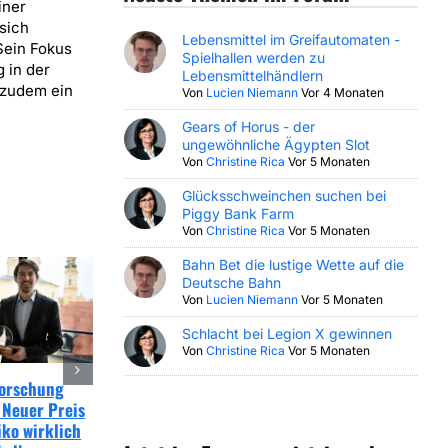
iner
sich
Lebensmittel im Greifautomaten -
Sein Fokus
Spielhallen werden zu
 in der
Lebensmittelhändlern
 zudem ein
Von
Lucien Niemann
Vor 4 Monaten
Gears of Horus - der
ungewöhnliche Ägypten Slot
Von
Christine Rica
Vor 5 Monaten
Glücksschweinchen suchen bei
Piggy Bank Farm
Von
Christine Rica
Vor 5 Monaten
Bahn Bet die lustige Wette auf die
Deutsche Bahn
Von
Lucien Niemann
Vor 5 Monaten
Schlacht bei Legion X gewinnen
Von
Christine Rica
Vor 5 Monaten
Forschung
EuGH Online Glücksspiel
GAMOMAT Digital
 Neuer Preis
Urteil sorgt für Klarheit
Champion 2026: Hattr
iko wirklich
bei Rückerstattungen!
unterstreicht digitale