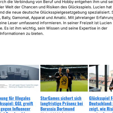
urch die Verbindung von Beruf und Hobby entgehen ihm und se
er Welt der Chancen und Risiken des Glücksspiels. Lucien hat 
nd die neue deutsche Glücksspielgesetzgebung spezialisiert. 
, Bally, Gamomat, Apparat und Amatic. Mit jahrelanger Erfahrung
ne Leser umfassend informieren. In seiner Freizeit ist Lucien
 Es ist ihm wichtig, sein Wissen und seine Expertise in der
Informationen zu bieten.
ung für Illegales
StarGames sichert sich
Glücksspiel 
ksspiel: GGL greift
langfristige Präsenz bei
Deutschland:
 gegen Influencer
Borussia Dortmund
zeigt, wie Ris