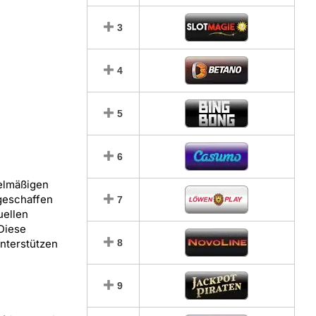
3
4
5
6
gelmäßigen
 geschaffen
7
uellen
 Diese
unterstützen
8
9