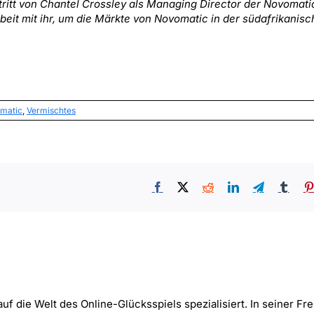
tritt von Chantel Crossley als Managing Director der Novomati
eit mit ihr, um die Märkte von Novomatic in der südafrikanis
matic
,
Vermischtes
Facebook
X
Reddit
LinkedIn
Telegram
Tumb
uf die Welt des Online-Glücksspiels spezialisiert. In seiner Frei