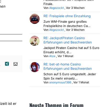
c
Finale.
chen
Von
Abgezockt
,
Vor 3 Wochen
RE: Freispiele ohne Einzahlung
Zum WM-Finale ganz großes
Freispielkino in deutschen Ca...
Von
Abgezockt
,
Vor 3 Wochen
RE: JackpotPiraten Casino
Erfahrungen und Beschwerden
Jackpot Piraten Casino hat auf 5 Euro
Einsatz erhöht, d...
Von
Atze
,
Vor 1 Monat
lr
Pinterest
Xing
E-
RE: bet-at-home Casino
Mail
Erfahrungen und Beschwerden
Schon auf 5 Euro umgestellt. Jeder
Spin 5x mehr einsetz...
Von
anonymous1366
,
Vor 1 Monat
zeit ist er
Neuste Themen im Forum