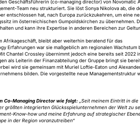
nden Geschäftsführerin (co-managing director) von Novomatic Af
ement-Team neu strukturiert. Sie löst Sonya Nikolova ab, die 
aber entschlossen hat, nach Europa zurückzukehren, um eine n
gssitz im österreichischen Gumpoldskirchen zu übernehmen. Da
halten und kann ihre Expertise in anderen Bereichen zur Geltu
 Afrikageschäft, bleibt aber weiterhin beratend für das
gy Erfahrungen war sie maßgeblich am regionalen Wachstum b
it Chantel Crossley übernimmt jedoch eine bereits seit 2022 in
en als Leiterin der Finanzabteilung der Gruppe bringt sie bere
rbei wird sie gemeinsam mit Muriel Loftie-Eaton und Alexand
ernehmens bilden. Die vorgestellte neue Managementstruktur w
 Co-Managing Director wie folgt:
„Seit meinem Eintritt in die
er größten integrierten Glücksspielunternehmen der Welt zu se
ement-Know-how und meine Erfahrung auf strategischer Eben
pe in der Region voranzutreiben“