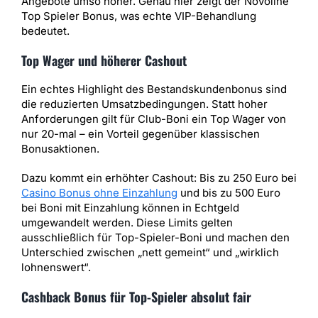
Angebote umso höher. Genau hier zeigt der Novoline
Top Spieler Bonus, was echte VIP-Behandlung
bedeutet.
Top Wager und höherer Cashout
Ein echtes Highlight des Bestandskundenbonus sind
die reduzierten Umsatzbedingungen. Statt hoher
Anforderungen gilt für Club-Boni ein Top Wager von
nur 20-mal – ein Vorteil gegenüber klassischen
Bonusaktionen.
Dazu kommt ein erhöhter Cashout: Bis zu 250 Euro bei
Casino Bonus ohne Einzahlung
und bis zu 500 Euro
bei Boni mit Einzahlung können in Echtgeld
umgewandelt werden. Diese Limits gelten
ausschließlich für Top-Spieler-Boni und machen den
Unterschied zwischen „nett gemeint“ und „wirklich
lohnenswert“.
Cashback Bonus für Top-Spieler absolut fair