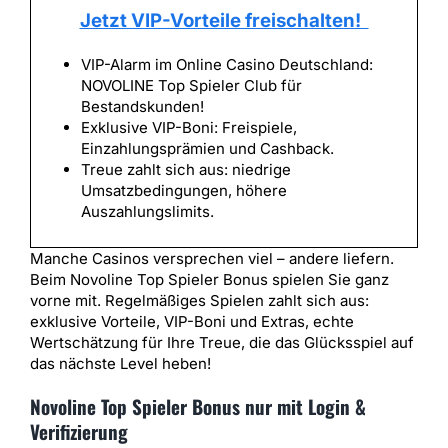
Jetzt VIP-Vorteile freischalten!
VIP-Alarm im Online Casino Deutschland:
NOVOLINE Top Spieler Club für
Bestandskunden!
Exklusive VIP-Boni: Freispiele,
Einzahlungsprämien und Cashback.
Treue zahlt sich aus: niedrige
Umsatzbedingungen, höhere
Auszahlungslimits.
Manche Casinos versprechen viel – andere liefern.
Beim Novoline Top Spieler Bonus spielen Sie ganz
vorne mit. Regelmäßiges Spielen zahlt sich aus:
exklusive Vorteile, VIP-Boni und Extras, echte
Wertschätzung für Ihre Treue, die das Glücksspiel auf
das nächste Level heben!
Novoline Top Spieler Bonus nur mit Login &
Verifizierung