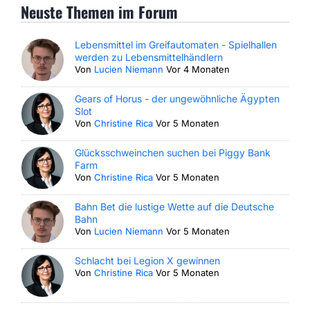
Neuste Themen im Forum
Lebensmittel im Greifautomaten - Spielhallen
werden zu Lebensmittelhändlern
Von
Lucien Niemann
Vor 4 Monaten
Gears of Horus - der ungewöhnliche Ägypten
Slot
Von
Christine Rica
Vor 5 Monaten
Glücksschweinchen suchen bei Piggy Bank
Farm
Von
Christine Rica
Vor 5 Monaten
Bahn Bet die lustige Wette auf die Deutsche
Bahn
Von
Lucien Niemann
Vor 5 Monaten
Schlacht bei Legion X gewinnen
Von
Christine Rica
Vor 5 Monaten