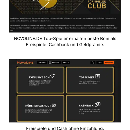
NOVOLINE.DE Top-Spieler erhalten beste Boni als
Freispiele, Cashback und Geldprämie.
Freispiele und Cash ohne Einzahlung,