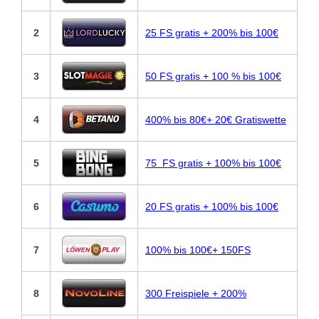
2
25 FS gratis + 200% bis 100€
3
50 FS gratis + 100 % bis 100€
4
400% bis 80€+ 20€ Gratiswette
5
75 FS gratis + 100% bis 100€
6
20 FS gratis + 100% bis 100€
7
100% bis 100€+ 150FS
8
300 Freispiele + 200%