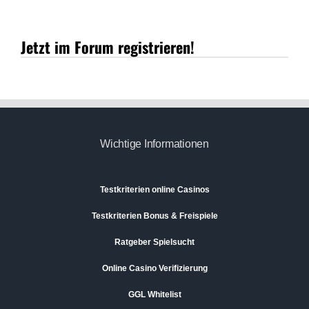
Jetzt im Forum registrieren!
Wichtige Informationen
Testkriterien online Casinos
Testkriterien Bonus & Freispiele
Ratgeber Spielsucht
Online Casino Verifizierung
GGL Whitelist