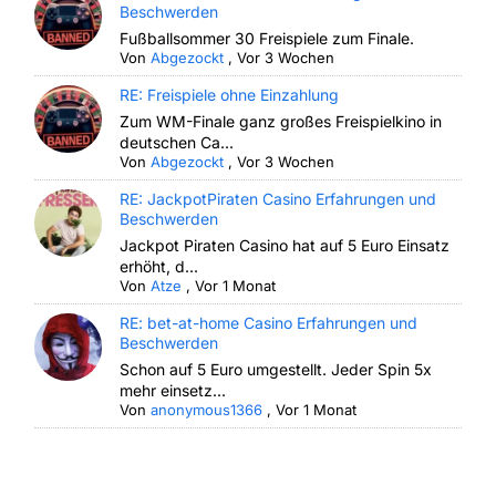
Beschwerden
Fußballsommer 30 Freispiele zum Finale.
Von
Abgezockt
,
Vor 3 Wochen
RE: Freispiele ohne Einzahlung
Zum WM-Finale ganz großes Freispielkino in
deutschen Ca...
Von
Abgezockt
,
Vor 3 Wochen
RE: JackpotPiraten Casino Erfahrungen und
Beschwerden
Jackpot Piraten Casino hat auf 5 Euro Einsatz
erhöht, d...
Von
Atze
,
Vor 1 Monat
RE: bet-at-home Casino Erfahrungen und
Beschwerden
Schon auf 5 Euro umgestellt. Jeder Spin 5x
mehr einsetz...
Von
anonymous1366
,
Vor 1 Monat