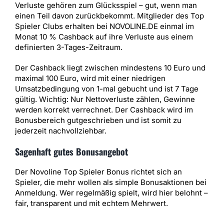
Verluste gehören zum Glücksspiel – gut, wenn man
einen Teil davon zurückbekommt. Mitglieder des Top
Spieler Clubs erhalten bei NOVOLINE.DE einmal im
Monat 10 % Cashback auf ihre Verluste aus einem
definierten 3-Tages-Zeitraum.
Der Cashback liegt zwischen mindestens 10 Euro und
maximal 100 Euro, wird mit einer niedrigen
Umsatzbedingung von 1-mal gebucht und ist 7 Tage
gültig. Wichtig: Nur Nettoverluste zählen, Gewinne
werden korrekt verrechnet. Der Cashback wird im
Bonusbereich gutgeschrieben und ist somit zu
jederzeit nachvollziehbar.
Sagenhaft gutes Bonusangebot
Der Novoline Top Spieler Bonus richtet sich an
Spieler, die mehr wollen als simple Bonusaktionen bei
Anmeldung. Wer regelmäßig spielt, wird hier belohnt –
fair, transparent und mit echtem Mehrwert.