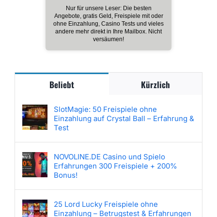
Nur für unsere Leser: Die besten
Angebote, gratis Geld, Freispiele mit oder
ohne Einzahlung, Casino Tests und vieles
andere mehr direkt in Ihre Mailbox. Nicht
versäumen!
Beliebt
Kürzlich
SlotMagie: 50 Freispiele ohne
Einzahlung auf Crystal Ball – Erfahrung &
Test
NOVOLINE.DE Casino und Spielo
Erfahrungen 300 Freispiele + 200%
Bonus!
25 Lord Lucky Freispiele ohne
Einzahlung – Betrugstest & Erfahrungen