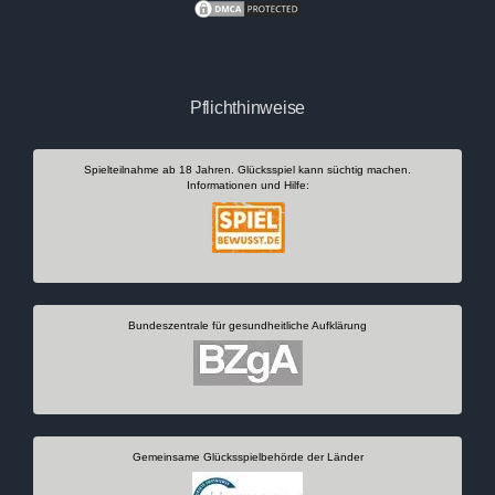
Pflichthinweise
Spielteilnahme ab 18 Jahren. Glücksspiel kann süchtig machen.
Informationen und Hilfe:
Bundeszentrale für gesundheitliche Aufklärung
Gemeinsame Glücksspielbehörde der Länder