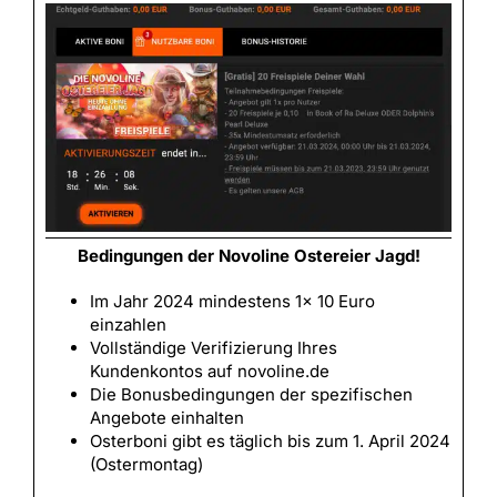
Bedingungen der Novoline Ostereier Jagd!
Im Jahr 2024 mindestens 1x 10 Euro
einzahlen
Vollständige Verifizierung Ihres
Kundenkontos auf novoline.de
Die Bonusbedingungen der spezifischen
Angebote einhalten
Osterboni gibt es täglich bis zum 1. April 2024
(Ostermontag)