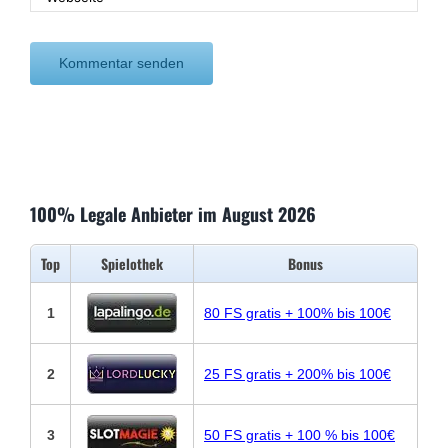
100% Legale Anbieter im August 2026
Top
Spielothek
Bonus
1
80 FS gratis + 100% bis 100€
2
25 FS gratis + 200% bis 100€
3
50 FS gratis + 100 % bis 100€