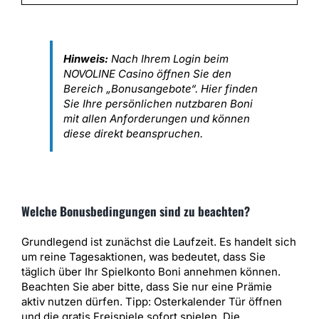
Hinweis:
Nach Ihrem Login beim
NOVOLINE Casino öffnen Sie den
Bereich „Bonusangebote“. Hier finden
Sie Ihre persönlichen nutzbaren Boni
mit allen Anforderungen und können
diese direkt beanspruchen.
Welche Bonusbedingungen sind zu beachten?
Grundlegend ist zunächst die Laufzeit. Es handelt sich
um reine Tagesaktionen, was bedeutet, dass Sie
täglich über Ihr Spielkonto Boni annehmen können.
Beachten Sie aber bitte, dass Sie nur eine Prämie
aktiv nutzen dürfen. Tipp: Osterkalender Tür öffnen
und die gratis Freispiele sofort spielen. Die