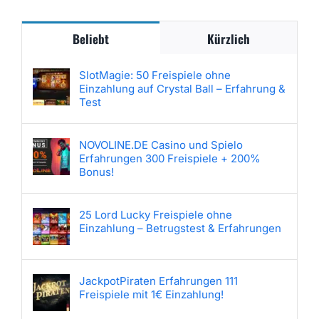
Beliebt
Kürzlich
SlotMagie: 50 Freispiele ohne
Einzahlung auf Crystal Ball – Erfahrung &
Test
NOVOLINE.DE Casino und Spielo
Erfahrungen 300 Freispiele + 200%
Bonus!
25 Lord Lucky Freispiele ohne
Einzahlung – Betrugstest & Erfahrungen
JackpotPiraten Erfahrungen 111
Freispiele mit 1€ Einzahlung!