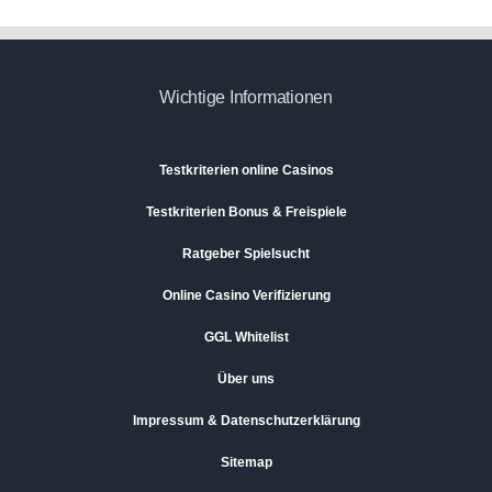
Wichtige Informationen
Testkriterien online Casinos
Testkriterien Bonus & Freispiele
Ratgeber Spielsucht
Online Casino Verifizierung
GGL Whitelist
Über uns
Impressum & Datenschutzerklärung
Sitemap