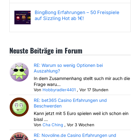
BingBong Erfahrungen – 50 Freispiele
auf Sizzling Hot ab 1€!
Neuste Beiträge im Forum
RE: Warum so wenig Optionen bei
Auszahlung?
In dem Zusammenhang stellt such mir auch die
Frage waru...
Von
Hobbyradler4401
,
Vor 17 Stunden
RE: bet365 Casino Erfahrungen und
Beschwerden
Kann jetzt mit 5 Euro spielen weil ich schon ein
bissl ...
Von
Cha Ching
,
Vor 3 Wochen
RE: Novoline.de Casino Erfahrungen und