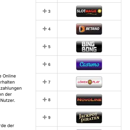
3
4
5
6
e Online
rhalten
7
inzahlungen
en der
 Nutzer.
8
9
rde der