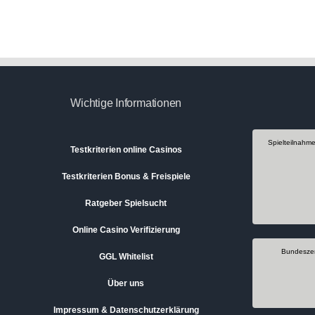
Wichtige Informationen
Spielteilnahm
Testkriterien online Casinos
Testkriterien Bonus & Freispiele
Ratgeber Spielsucht
Online Casino Verifizierung
Bundeszent
GGL Whitelist
Über uns
Impressum & Datenschutzerklärung