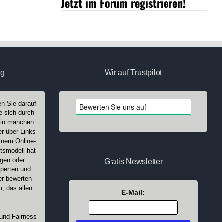
Jetzt im Forum registrieren!
ng
Wir auf Trustpilot
n Sie darauf
e sich durch
n in manchen
er über Links
einem Online-
tsmodell hat
ngen oder
Gratis Newsletter
perten und
er bewerten
, das allen
E-Mail:
 und Fairness