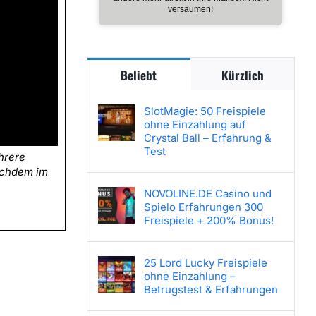
versäumen!
Beliebt
Kürzlich
SlotMagie: 50 Freispiele
ohne Einzahlung auf
Crystal Ball – Erfahrung &
Test
hrere
nachdem im
NOVOLINE.DE Casino und
Spielo Erfahrungen 300
Freispiele + 200% Bonus!
25 Lord Lucky Freispiele
ohne Einzahlung –
Betrugstest & Erfahrungen