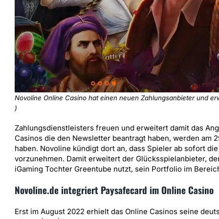
Novoline Online Casino hat einen neuen Zahlungsanbieter und erwe
)
Zahlungsdienstleisters freuen und erweitert damit das A
Casinos die den Newsletter beantragt haben, werden am 2
haben. Novoline kündigt dort an, dass Spieler ab sofort 
vorzunehmen. Damit erweitert der Glücksspielanbieter, de
iGaming Tochter Greentube nutzt, sein Portfolio im Bereic
Novoline.de integriert Paysafecard im Online Casino
Erst im August 2022 erhielt das Online Casinos seine de