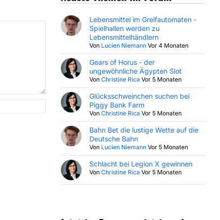
Lebensmittel im Greifautomaten -
Spielhallen werden zu
Lebensmittelhändlern
Von
Lucien Niemann
Vor 4 Monaten
Gears of Horus - der
ungewöhnliche Ägypten Slot
Von
Christine Rica
Vor 5 Monaten
Glücksschweinchen suchen bei
Piggy Bank Farm
Von
Christine Rica
Vor 5 Monaten
Bahn Bet die lustige Wette auf die
Deutsche Bahn
Von
Lucien Niemann
Vor 5 Monaten
Schlacht bei Legion X gewinnen
Von
Christine Rica
Vor 5 Monaten