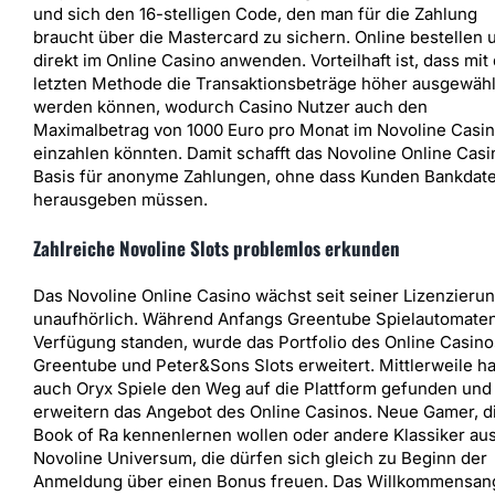
und sich den 16-stelligen Code, den man für die Zahlung
braucht über die Mastercard zu sichern. Online bestellen 
direkt im Online Casino anwenden. Vorteilhaft ist, dass mit
letzten Methode die Transaktionsbeträge höher ausgewähl
werden können, wodurch Casino Nutzer auch den
Maximalbetrag von 1000 Euro pro Monat im Novoline Casi
einzahlen könnten. Damit schafft das Novoline Online Casi
Basis für anonyme Zahlungen, ohne dass Kunden Bankdat
herausgeben müssen.
Zahlreiche Novoline Slots problemlos erkunden
Das Novoline Online Casino wächst seit seiner Lizenzieru
unaufhörlich. Während Anfangs Greentube Spielautomaten
Verfügung standen, wurde das Portfolio des Online Casino
Greentube und Peter&Sons Slots erweitert. Mittlerweile h
auch Oryx Spiele den Weg auf die Plattform gefunden und
erweitern das Angebot des Online Casinos. Neue Gamer, d
Book of Ra kennenlernen wollen oder andere Klassiker au
Novoline Universum, die dürfen sich gleich zu Beginn der
Anmeldung über einen Bonus freuen. Das Willkommensan