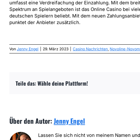
umfasst eine Verdreifachung der Einzahlung. Mit dem brei
Spektrum an Spielangeboten ist das Online Casino bei viel
deutschen Spielern beliebt. Mit dem neuen Zahlungsanbie
punktet der Anbieter zusätzlich.
Von
Jenny Engel
|
29. März 2023
|
Casino Nachrichten
,
Novoline-Novom
Teile das: Wähle deine Plattform!
Über den Autor:
Jenny Engel
Lassen Sie sich nicht von meinem Namen und 