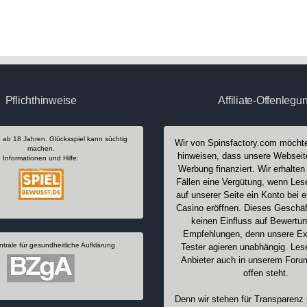
Pflichthinweise
Affiliate-Offenlegu
e ab 18 Jahren. Glücksspiel kann süchtig
Wir von Spinsfactory.com möchte
machen.
hinweisen, dass unsere Webseit
Informationen und Hilfe:
Werbung finanziert. Wir erhalte
Fällen eine Vergütung, wenn Les
auf unserer Seite ein Konto bei 
Casino eröffnen. Dieses Geschäf
keinen Einfluss auf Bewertu
Empfehlungen, denn unsere Ex
rale für gesundheitliche Aufklärung
Tester agieren unabhängig. Les
Anbieter auch in unserem Forum
offen steht.
Denn wir stehen für Transparenz