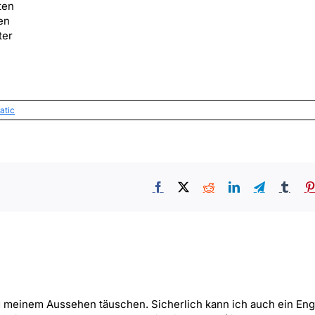
ten
en
ter
atic
Facebook
X
Reddit
LinkedIn
Telegram
Tumb
meinem Aussehen täuschen. Sicherlich kann ich auch ein Enge