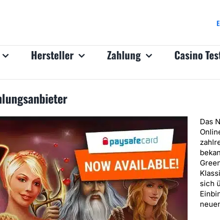
E
Hersteller
Zahlung
Casino Tes
hlungsanbieter
Das N
Onlin
zahlr
beka
Gree
Klass
sich 
Einbi
neue