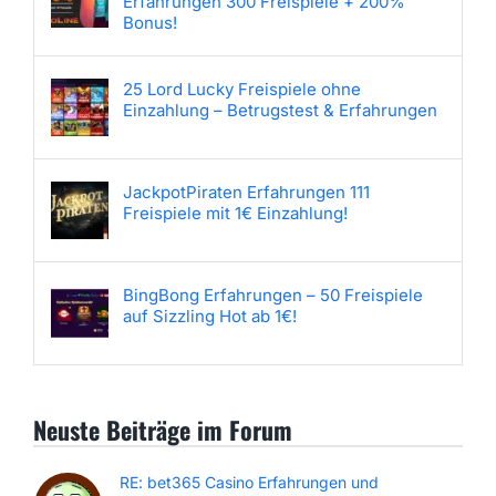
Erfahrungen 300 Freispiele + 200%
Bonus!
25 Lord Lucky Freispiele ohne
Einzahlung – Betrugstest & Erfahrungen
JackpotPiraten Erfahrungen 111
Freispiele mit 1€ Einzahlung!
BingBong Erfahrungen – 50 Freispiele
auf Sizzling Hot ab 1€!
Neuste Beiträge im Forum
RE: bet365 Casino Erfahrungen und