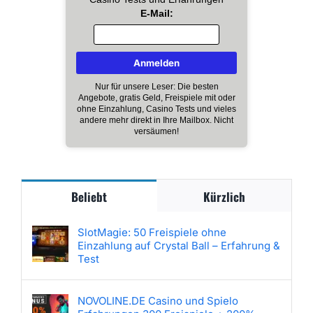
E-Mail:
Nur für unsere Leser: Die besten
Angebote, gratis Geld, Freispiele mit oder
ohne Einzahlung, Casino Tests und vieles
andere mehr direkt in Ihre Mailbox. Nicht
versäumen!
Beliebt
Kürzlich
SlotMagie: 50 Freispiele ohne
Einzahlung auf Crystal Ball – Erfahrung &
Test
NOVOLINE.DE Casino und Spielo