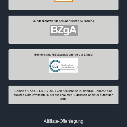
Bundeszentrale für gesundheitliche Aufklärung
Gemeinsame Glücksspielbehörde der Länder
Gemäß § 9 Abs. 8 GlüStV 2021 veröffentlicht die zuständige Behörde eine
amtliche Liste (Whitelist), in der alle erlaubten Glücksspielanbieter aufgeführt
sind.
Affiliate-Offenlegung