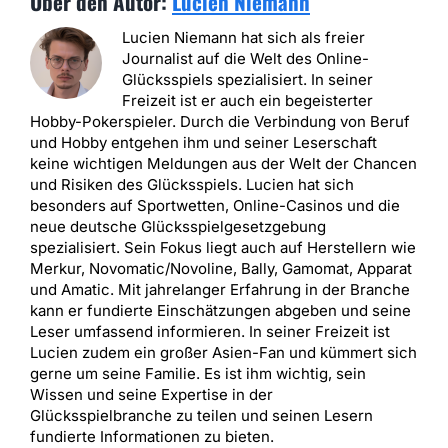
Über den Autor:
Lucien Niemann
Lucien Niemann hat sich als freier
Journalist auf die Welt des Online-
Glücksspiels spezialisiert. In seiner
Freizeit ist er auch ein begeisterter
Hobby-Pokerspieler. Durch die Verbindung von Beruf
und Hobby entgehen ihm und seiner Leserschaft
keine wichtigen Meldungen aus der Welt der Chancen
und Risiken des Glücksspiels. Lucien hat sich
besonders auf Sportwetten, Online-Casinos und die
neue deutsche Glücksspielgesetzgebung
spezialisiert. Sein Fokus liegt auch auf Herstellern wie
Merkur, Novomatic/Novoline, Bally, Gamomat, Apparat
und Amatic. Mit jahrelanger Erfahrung in der Branche
kann er fundierte Einschätzungen abgeben und seine
Leser umfassend informieren. In seiner Freizeit ist
Lucien zudem ein großer Asien-Fan und kümmert sich
gerne um seine Familie. Es ist ihm wichtig, sein
Wissen und seine Expertise in der
Glücksspielbranche zu teilen und seinen Lesern
fundierte Informationen zu bieten.