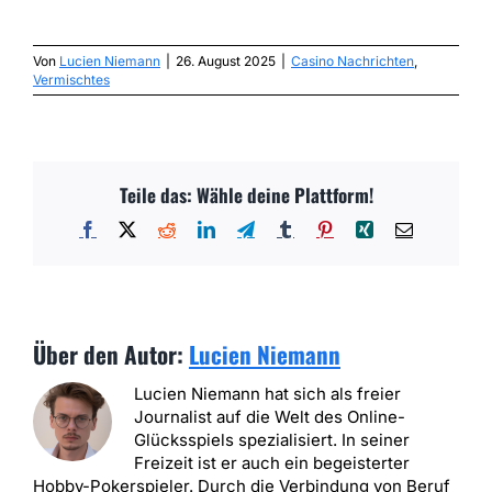
Von
Lucien Niemann
|
26. August 2025
|
Casino Nachrichten
,
Vermischtes
Teile das: Wähle deine Plattform!
Facebook
X
Reddit
LinkedIn
Telegram
Tumblr
Pinterest
Xing
E-
Mail
Über den Autor:
Lucien Niemann
Lucien Niemann hat sich als freier
Journalist auf die Welt des Online-
Glücksspiels spezialisiert. In seiner
Freizeit ist er auch ein begeisterter
Hobby-Pokerspieler. Durch die Verbindung von Beruf