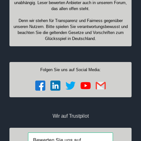
unabhängig. Leser bewerten Anbieter auch in unserem Forum,
das allen offen steht.
Denn wir stehen für Transparenz und Fairness gegenüber
unseren Nutzern. Bitte spielen Sie verantwortungsbewusst und
beachten Sie die geltenden Gesetze und Vorschriften zum
Glücksspiel in Deutschland.
Folgen Sie uns auf Social Media:
Wir auf Trustpilot