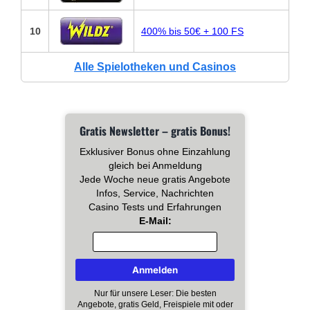
10
400% bis 50€ + 100 FS
Alle Spielotheken und Casinos
Gratis Newsletter – gratis Bonus!
Exklusiver Bonus ohne Einzahlung
gleich bei Anmeldung
Jede Woche neue gratis Angebote
Infos, Service, Nachrichten
Casino Tests und Erfahrungen
E-Mail:
Nur für unsere Leser: Die besten
Angebote, gratis Geld, Freispiele mit oder