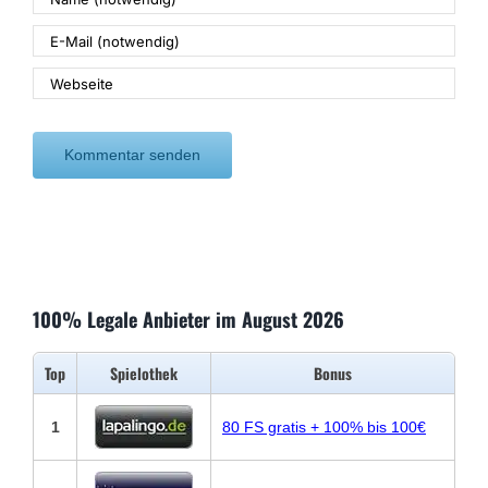
100% Legale Anbieter im August 2026
Top
Spielothek
Bonus
1
80 FS gratis + 100% bis 100€