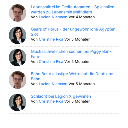
Lebensmittel im Greifautomaten - Spielhallen
werden zu Lebensmittelhändlern
Von
Lucien Niemann
Vor 4 Monaten
Gears of Horus - der ungewöhnliche Ägypten
Slot
Von
Christine Rica
Vor 5 Monaten
Glücksschweinchen suchen bei Piggy Bank
Farm
Von
Christine Rica
Vor 5 Monaten
Bahn Bet die lustige Wette auf die Deutsche
Bahn
Von
Lucien Niemann
Vor 5 Monaten
Schlacht bei Legion X gewinnen
Von
Christine Rica
Vor 5 Monaten