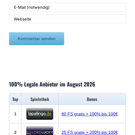
100% Legale Anbieter im August 2026
Top
Spielothek
Bonus
1
80 FS gratis + 100% bis 100€
2
25 FS gratis + 200% bis 100€