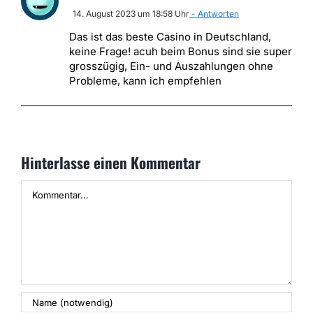
14. August 2023 um 18:58 Uhr
- Antworten
Das ist das beste Casino in Deutschland,
keine Frage! acuh beim Bonus sind sie super
grosszügig, Ein- und Auszahlungen ohne
Probleme, kann ich empfehlen
Hinterlasse einen Kommentar
Kommentar