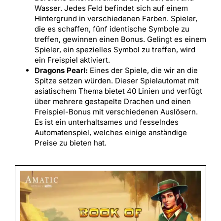
Wasser. Jedes Feld befindet sich auf einem
Hintergrund in verschiedenen Farben. Spieler,
die es schaffen, fünf identische Symbole zu
treffen, gewinnen einen Bonus. Gelingt es einem
Spieler, ein spezielles Symbol zu treffen, wird
ein Freispiel aktiviert.
Dragons Pearl:
Eines der Spiele, die wir an die
Spitze setzen würden. Dieser Spielautomat mit
asiatischem Thema bietet 40 Linien und verfügt
über mehrere gestapelte Drachen und einen
Freispiel-Bonus mit verschiedenen Auslösern.
Es ist ein unterhaltsames und fesselndes
Automatenspiel, welches einige anständige
Preise zu bieten hat.