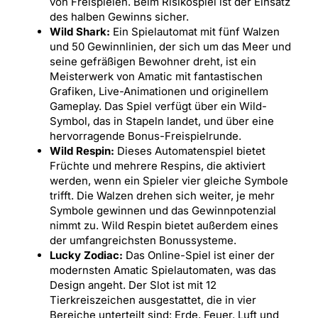
von Freispielen. Beim Risikospiel ist der Einsatz
des halben Gewinns sicher.
Wild Shark:
Ein Spielautomat mit fünf Walzen
und 50 Gewinnlinien, der sich um das Meer und
seine gefräßigen Bewohner dreht, ist ein
Meisterwerk von Amatic mit fantastischen
Grafiken, Live-Animationen und originellem
Gameplay. Das Spiel verfügt über ein Wild-
Symbol, das in Stapeln landet, und über eine
hervorragende Bonus-Freispielrunde.
Wild Respin:
Dieses Automatenspiel bietet
Früchte und mehrere Respins, die aktiviert
werden, wenn ein Spieler vier gleiche Symbole
trifft. Die Walzen drehen sich weiter, je mehr
Symbole gewinnen und das Gewinnpotenzial
nimmt zu. Wild Respin bietet außerdem eines
der umfangreichsten Bonussysteme.
Lucky Zodiac:
Das Online-Spiel ist einer der
modernsten Amatic Spielautomaten, was das
Design angeht. Der Slot ist mit 12
Tierkreiszeichen ausgestattet, die in vier
Bereiche unterteilt sind: Erde, Feuer, Luft und