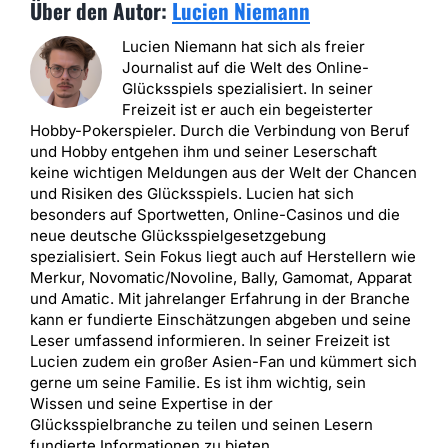
Über den Autor:
Lucien Niemann
Lucien Niemann hat sich als freier
Journalist auf die Welt des Online-
Glücksspiels spezialisiert. In seiner
Freizeit ist er auch ein begeisterter
Hobby-Pokerspieler. Durch die Verbindung von Beruf
und Hobby entgehen ihm und seiner Leserschaft
keine wichtigen Meldungen aus der Welt der Chancen
und Risiken des Glücksspiels. Lucien hat sich
besonders auf Sportwetten, Online-Casinos und die
neue deutsche Glücksspielgesetzgebung
spezialisiert. Sein Fokus liegt auch auf Herstellern wie
Merkur, Novomatic/Novoline, Bally, Gamomat, Apparat
und Amatic. Mit jahrelanger Erfahrung in der Branche
kann er fundierte Einschätzungen abgeben und seine
Leser umfassend informieren. In seiner Freizeit ist
Lucien zudem ein großer Asien-Fan und kümmert sich
gerne um seine Familie. Es ist ihm wichtig, sein
Wissen und seine Expertise in der
Glücksspielbranche zu teilen und seinen Lesern
fundierte Informationen zu bieten.