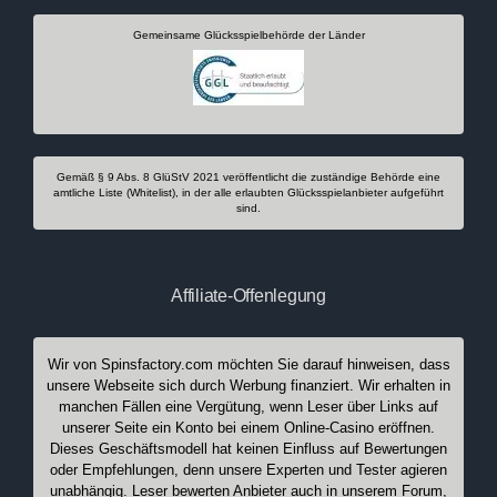
Gemeinsame Glücksspielbehörde der Länder
Gemäß § 9 Abs. 8 GlüStV 2021 veröffentlicht die zuständige Behörde eine
amtliche Liste (Whitelist), in der alle erlaubten Glücksspielanbieter aufgeführt
sind.
Affiliate-Offenlegung
Wir von Spinsfactory.com möchten Sie darauf hinweisen, dass
unsere Webseite sich durch Werbung finanziert. Wir erhalten in
manchen Fällen eine Vergütung, wenn Leser über Links auf
unserer Seite ein Konto bei einem Online-Casino eröffnen.
Dieses Geschäftsmodell hat keinen Einfluss auf Bewertungen
oder Empfehlungen, denn unsere Experten und Tester agieren
unabhängig. Leser bewerten Anbieter auch in unserem Forum,