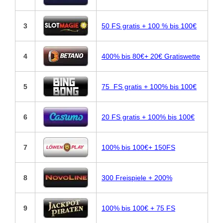
3
50 FS gratis + 100 % bis 100€
4
400% bis 80€+ 20€ Gratiswette
5
75 FS gratis + 100% bis 100€
6
20 FS gratis + 100% bis 100€
7
100% bis 100€+ 150FS
8
300 Freispiele + 200%
9
100% bis 100€ + 75 FS