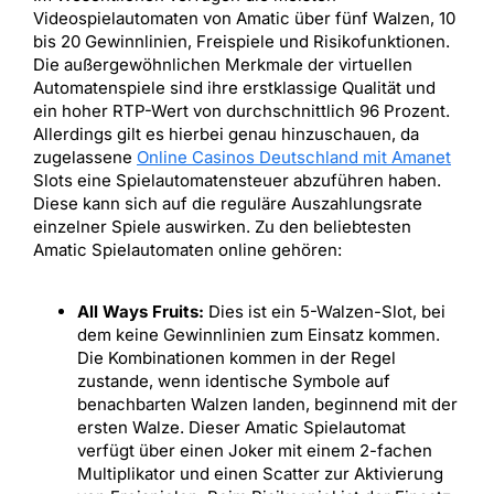
Videospielautomaten von Amatic über fünf Walzen, 10
bis 20 Gewinnlinien, Freispiele und Risikofunktionen.
Die außergewöhnlichen Merkmale der virtuellen
Automatenspiele sind ihre erstklassige Qualität und
ein hoher RTP-Wert von durchschnittlich 96 Prozent.
Allerdings gilt es hierbei genau hinzuschauen, da
zugelassene
Online Casinos Deutschland mit Amanet
Slots eine Spielautomatensteuer abzuführen haben.
Diese kann sich auf die reguläre Auszahlungsrate
einzelner Spiele auswirken. Zu den beliebtesten
Amatic Spielautomaten online gehören:
All Ways Fruits:
Dies ist ein 5-Walzen-Slot, bei
dem keine Gewinnlinien zum Einsatz kommen.
Die Kombinationen kommen in der Regel
zustande, wenn identische Symbole auf
benachbarten Walzen landen, beginnend mit der
ersten Walze. Dieser Amatic Spielautomat
verfügt über einen Joker mit einem 2-fachen
Multiplikator und einen Scatter zur Aktivierung