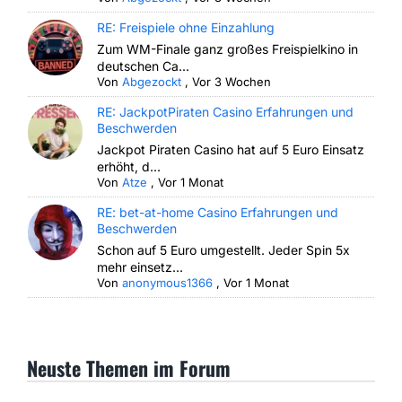
RE: Freispiele ohne Einzahlung
Zum WM-Finale ganz großes Freispielkino in
deutschen Ca...
Von
Abgezockt
,
Vor 3 Wochen
RE: JackpotPiraten Casino Erfahrungen und
Beschwerden
Jackpot Piraten Casino hat auf 5 Euro Einsatz
erhöht, d...
Von
Atze
,
Vor 1 Monat
RE: bet-at-home Casino Erfahrungen und
Beschwerden
Schon auf 5 Euro umgestellt. Jeder Spin 5x
mehr einsetz...
Von
anonymous1366
,
Vor 1 Monat
Neuste Themen im Forum