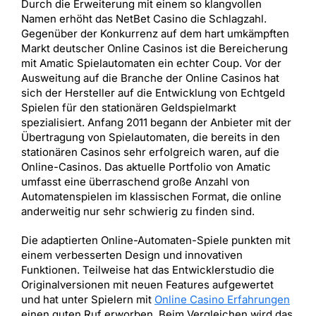
Durch die Erweiterung mit einem so klangvollen
Namen erhöht das NetBet Casino die Schlagzahl.
Gegenüber der Konkurrenz auf dem hart umkämpften
Markt deutscher Online Casinos ist die Bereicherung
mit Amatic Spielautomaten ein echter Coup. Vor der
Ausweitung auf die Branche der Online Casinos hat
sich der Hersteller auf die Entwicklung von Echtgeld
Spielen für den stationären Geldspielmarkt
spezialisiert. Anfang 2011 begann der Anbieter mit der
Übertragung von Spielautomaten, die bereits in den
stationären Casinos sehr erfolgreich waren, auf die
Online-Casinos. Das aktuelle Portfolio von Amatic
umfasst eine überraschend große Anzahl von
Automatenspielen im klassischen Format, die online
anderweitig nur sehr schwierig zu finden sind.
Die adaptierten Online-Automaten-Spiele punkten mit
einem verbesserten Design und innovativen
Funktionen. Teilweise hat das Entwicklerstudio die
Originalversionen mit neuen Features aufgewertet
und hat unter Spielern mit
Online Casino Erfahrungen
einen guten Ruf erworben. Beim Vergleichen wird das