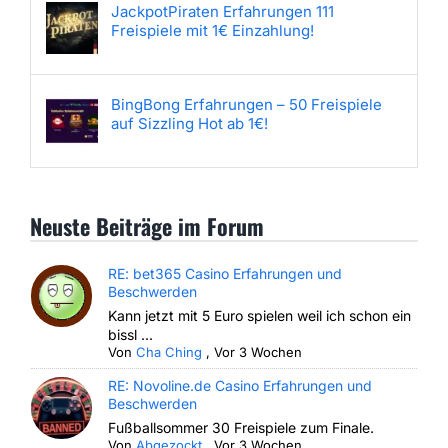
JackpotPiraten Erfahrungen 111
Freispiele mit 1€ Einzahlung!
BingBong Erfahrungen – 50 Freispiele
auf Sizzling Hot ab 1€!
Neuste Beiträge im Forum
RE: bet365 Casino Erfahrungen und
Beschwerden
Kann jetzt mit 5 Euro spielen weil ich schon ein
bissl ...
Von
Cha Ching
,
Vor 3 Wochen
RE: Novoline.de Casino Erfahrungen und
Beschwerden
Fußballsommer 30 Freispiele zum Finale.
Von
Abgezockt
,
Vor 3 Wochen