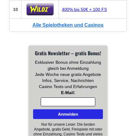
10
400% bis 50€ + 100 FS
Alle Spielotheken und Casinos
Gratis Newsletter – gratis Bonus!
Exklusiver Bonus ohne Einzahlung
gleich bei Anmeldung
Jede Woche neue gratis Angebote
Infos, Service, Nachrichten
Casino Tests und Erfahrungen
E-Mail:
Nur für unsere Leser: Die besten
Angebote, gratis Geld, Freispiele mit oder
ohne Einzahlung, Casino Tests und vieles