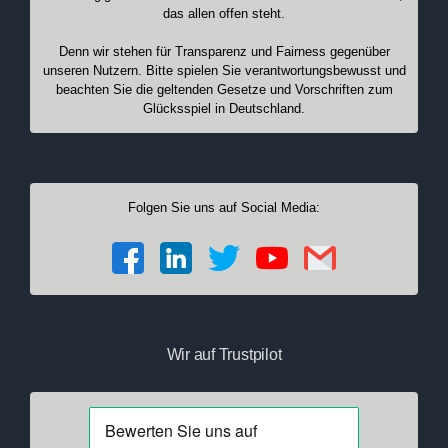
das allen offen steht.
Denn wir stehen für Transparenz und Fairness gegenüber
unseren Nutzern. Bitte spielen Sie verantwortungsbewusst und
beachten Sie die geltenden Gesetze und Vorschriften zum
Glücksspiel in Deutschland.
Folgen Sie uns auf Social Media:
Wir auf Trustpilot