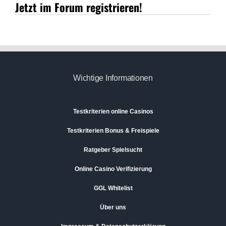
Jetzt im Forum registrieren!
Wichtige Informationen
Testkriterien online Casinos
Testkriterien Bonus & Freispiele
Ratgeber Spielsucht
Online Casino Verifizierung
GGL Whitelist
Über uns