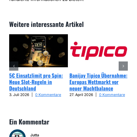
Weitere interessante Artikel
5€ Einsatzlimit pro Spin:
Banijay Tipico Übernahme:
Wer
Neue Slot-Regeln in
Europas Wettmarkt vor
Glü
Deutschland
neuer Machtbalance
har
Cap
3. Juli 2026
|
0 Kommentare
27. April 2026
|
0 Kommentare
25. 
Ein Kommentar
Jutta